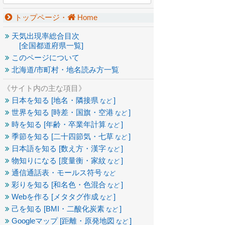
トップページ・
Home
天気出現率総合目次
[全国都道府県一覧]
このページについて
北海道/市町村・地名読み方一覧
《サイト内の主な項目》
日本を知る [地名・隣接県
]
など
世界を知る [時差・国旗・空港
]
など
時を知る [年齢・卒業年計算
]
など
季節を知る [二十四節気・七草
]
など
日本語を知る [数え方・漢字
]
など
物知りになる [度量衡・家紋
]
など
通信通話表・モールス符号
など
彩りを知る [和名色・色混合
]
など
Webを作る [メタタグ作成
]
など
己を知る [BMI・二酸化炭素
]
など
Googleマップ [距離・原発地図
]
など