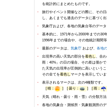
を統計的にまとめたものです。
・
旅行やイベント開催などの際に、その日
し、あくまでも過去のデータに基づく出
・
気象庁および、各地の気象台等のデータ
・
基本的に、1971年から2000年までの
1996年までの場合や、その他統計期間
・
最新のデータは、
気象庁
および、
各地
・
出現率の高い天気の部分を
着色し
、合わ
雨：40%」の日の場合、その差は僅か
た天気の出現率が圧倒的に高いというこ
その全てを
着色し
マークを表示していま
・
表示されるマークは、次の4種類です。
[ 晴：
]
[ 曇り：
]
[ 雨：
・
天気（晴れ・曇り・雨・雪）の分類方法
・
各地の気象台・測候所・気象観測所のデ