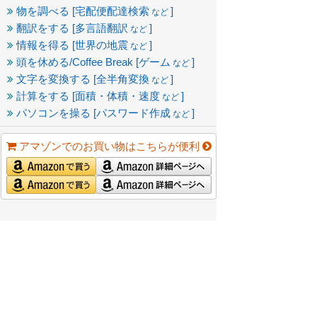
物を調べる [宅配便配達検索
]
など
翻訳をする [多言語翻訳
]
など
情報を得る [世界の地震
]
など
頭を休める/Coffee Break [ゲーム
]
など
文字を変換する [全半角変換
]
など
計算をする [面積・体積・速度
]
など
パソコンを操る [パスワード作成
]
など
アマゾンでのお買い物はこちらが便利