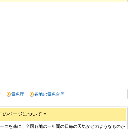
ク
気象庁
各地の気象台等
 このページについて =
データを基に、全国各地の一年間の日毎の天気がどのようなものか