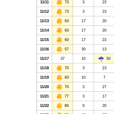
11/11
73
3
23
11/12
73
3
23
11/13
63
17
20
11/14
63
17
20
11/15
60
17
23
11/16
57
30
13
11/17
37
10
50
11/18
70
3
23
11/19
83
10
7
11/20
70
3
27
11/21
77
3
17
11/22
80
0
20