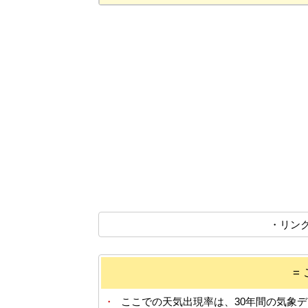
・リン
=
・
ここでの天気出現率は、30年間の気象