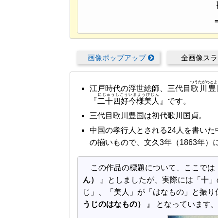
画像ポップアップ
全画像ス
つうたがわとよ
江戸時代の浮世絵師、三代目
歌川豊
にじゅうしこういまようびじん
『
二十四好今様美人
』です。
三代目歌川豊国は初代歌川国貞。
中国の孝行人とされる24人を書い
の揃いもので、文久3年（1863年
この作品の標題について、ここでは
ん）
』としましたが、実際には「十」
じ」、「美人」が「はなもの」と振り
うじのはなもの）
』 となっています