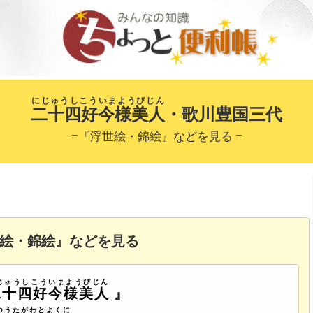
にじゅうしこういまようびじん
二十四好今様美人
・歌川豊国三代
=『浮世絵・錦絵』などを見る =
絵・錦絵』などを見る
じゅうしこういまようびじん
二十四好今様美人
』
つうたがわとよくに