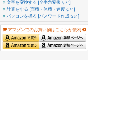
文字を変換する [全半角変換
]
など
計算をする [面積・体積・速度
]
など
パソコンを操る [パスワード作成
]
など
アマゾンでのお買い物はこちらが便利