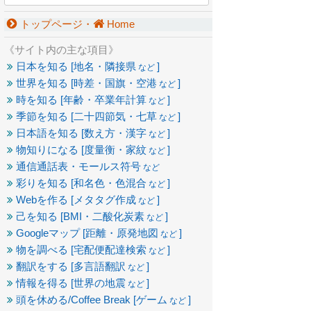
トップページ・
Home
《サイト内の主な項目》
日本を知る [地名・隣接県
]
など
世界を知る [時差・国旗・空港
]
など
時を知る [年齢・卒業年計算
]
など
季節を知る [二十四節気・七草
]
など
日本語を知る [数え方・漢字
]
など
物知りになる [度量衡・家紋
]
など
通信通話表・モールス符号
など
彩りを知る [和名色・色混合
]
など
Webを作る [メタタグ作成
]
など
己を知る [BMI・二酸化炭素
]
など
Googleマップ [距離・原発地図
]
など
物を調べる [宅配便配達検索
]
など
翻訳をする [多言語翻訳
]
など
情報を得る [世界の地震
]
など
頭を休める/Coffee Break [ゲーム
]
など