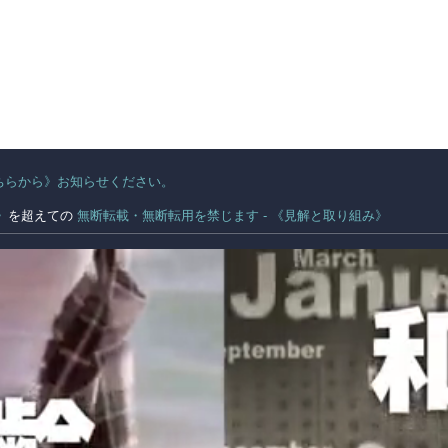
ちらから》お知らせください。
。
》
を超えての
無断転載・無断転用を禁じます - 《見解と取り組み》