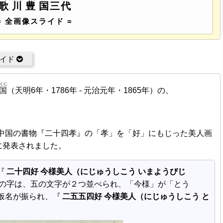
歌川豊国
三代
= 全画像スライド =
ライド
くに
国
（天明6年・1786年 - 元治元年・1865年）の、
た中国の書物『二十四孝』の「孝」を「好」にもじった美人画
）に発表されました。
『
二十四好 今様美人（にじゅうしこう いまようびじ
の字は、五の文字が２つ並べられ、「今様」が「とう
仮名が振られ、『
二五五四好 今様美人（にじゅうしこう と
。