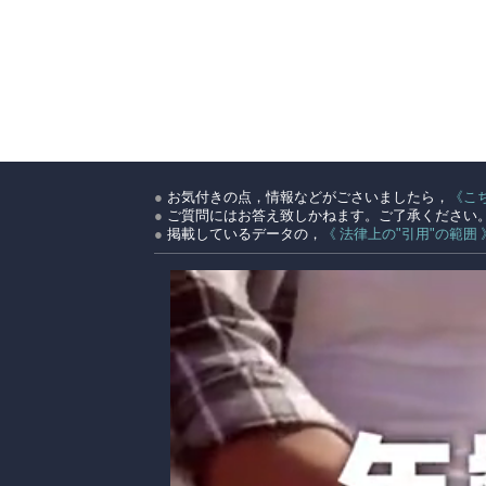
●
お気付きの点，情報などがごさいましたら，
《こ
●
ご質問にはお答え致しかねます。ご了承ください
●
掲載しているデータの，
《 法律上の"引用"の範囲 