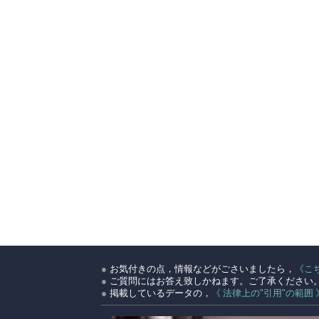
●
お気付きの点，情報などがごさいましたら，
《こ
●
ご質問にはお答え致しかねます。ご了承ください
●
掲載しているデータの，
《 法律上の"引用"の範囲 