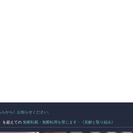
ちらから》お知らせください。
。
》
を超えての
無断転載・無断転用を禁じます - 《見解と取り組み》