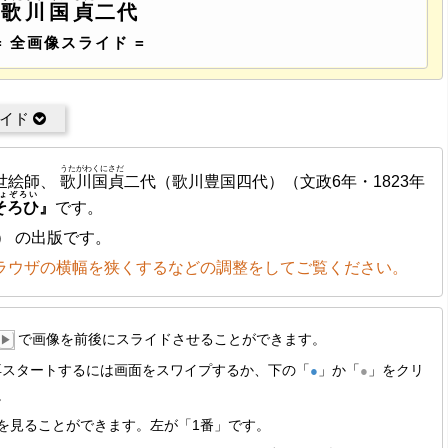
歌川国貞
二代
= 全画像スライド =
ライド
うたがわくにさだ
世絵師、
歌川国貞
二代（歌川豊国四代）（文政6年・1823年
ょぞろい
そろひ
』
です。
） の出版です。
ラウザの横幅を狭くするなどの調整をしてご覧ください。
で画像を前後にスライドさせることができます。
▶
再スタートするには画面をスワイプするか、下の「
」か「
」をクリ
●
●
。
を見ることができます。左が「1番」です。