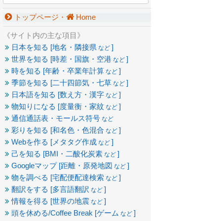
トップページ・
Home
《サイト内の主な項目》
日本を知る [地名・隣接県
]
など
世界を知る [時差・国旗・空港
]
など
時を知る [年齢・卒業年計算
]
など
季節を知る [二十四節気・七草
]
など
日本語を知る [数え方・漢字
]
など
物知りになる [度量衡・家紋
]
など
通信通話表・モールス符号
など
彩りを知る [和名色・色混合
]
など
Webを作る [メタタグ作成
]
など
己を知る [BMI・二酸化炭素
]
など
Googleマップ [距離・原発地図
]
など
物を調べる [宅配便配達検索
]
など
翻訳をする [多言語翻訳
]
など
情報を得る [世界の地震
]
など
頭を休める/Coffee Break [ゲーム
]
など