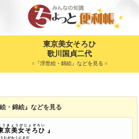
東京美女そろひ
歌川国貞二代
=『浮世絵・錦絵』などを見る =
絵・錦絵』などを見る
とうきょうびじょぞろい
東京美女そろひ
』
うたがわくにさだ