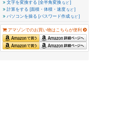
文字を変換する [全半角変換
]
など
計算をする [面積・体積・速度
]
など
パソコンを操る [パスワード作成
]
など
アマゾンでのお買い物はこちらが便利