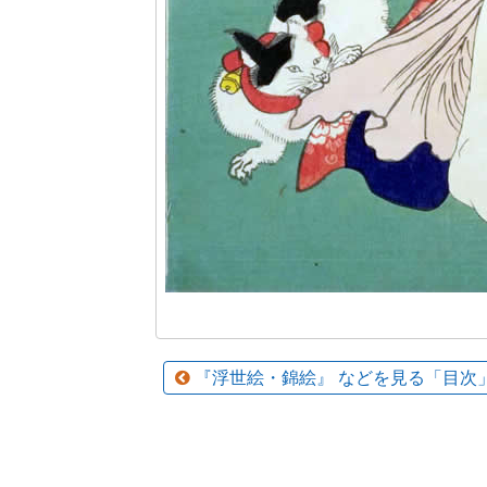
『浮世絵・錦絵』 などを見る「目次