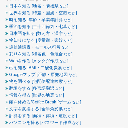
日本を知る [地名・隣接県
]
など
世界を知る [時差・国旗・空港
]
など
時を知る [年齢・卒業年計算
]
など
季節を知る [二十四節気・七草
]
など
日本語を知る [数え方・漢字
]
など
物知りになる [度量衡・家紋
]
など
通信通話表・モールス符号
など
彩りを知る [和名色・色混合
]
など
Webを作る [メタタグ作成
]
など
己を知る [BMI・二酸化炭素
]
など
Googleマップ [距離・原発地図
]
など
物を調べる [宅配便配達検索
]
など
翻訳をする [多言語翻訳
]
など
情報を得る [世界の地震
]
など
頭を休める/Coffee Break [ゲーム
]
など
文字を変換する [全半角変換
]
など
計算をする [面積・体積・速度
]
など
パソコンを操る [パスワード作成
]
など