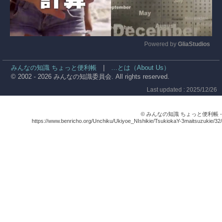
Powered by 
GliaStudios
Mute
みんなの知識 ちょっと便利帳
|
…とは（About Us）
© 2002 - 2026 みんなの知識委員会. All rights reserved.
Last updated : 2025/12/26
© みんなの知識 ちょっと便利帳 -
https://www.benricho.org/Unchiku/Ukiyoe_NIshikie/TsukiokaY-3maitsuzukie/32/