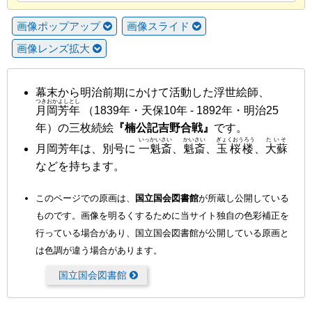
画像ポップアップ
画像スライド
画像レンズ拡大
幕末から明治前期にかけて活動した浮世絵師、
つきおかよしとし
月岡芳年
（1839年・天保10年 - 1892年・明治25
年）の三枚続絵
『楠公記吉野合戦』
です。
いっかいさい
かいさい
ぎょくおうろう
たいそ
月岡芳年は、別号に
一魁斎
、
魁斎
、
玉桜楼
、
大蘇
などを持ちます。
このページでの原画は、
国立国会図書館
が所蔵し公開している
ものです。画像を明るくするために当サイト独自の色彩補正を
行っている場合があり、国立国会図書館が公開している原画と
は色調が違う場合があります。
国立国会図書館