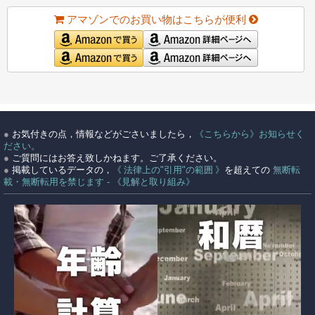
アマゾンでのお買い物はこちらが便利
●
お気付きの点，情報などがごさいましたら，
《こちらから》お知らせく
ださい。
●
ご質問にはお答え致しかねます。ご了承ください。
●
掲載しているデータの，
《 法律上の"引用"の範囲 》
を超えての
無断転
載・無断転用を禁じます - 《見解と取り組み》