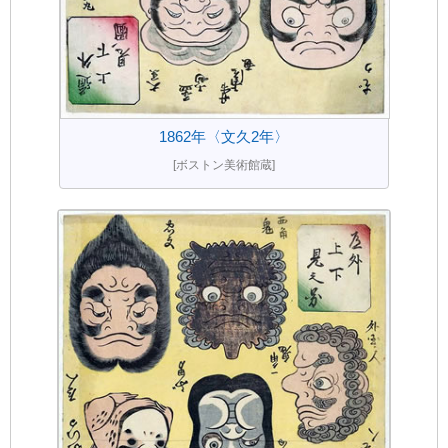
1862年〈文久2年〉
[ボストン美術館蔵]