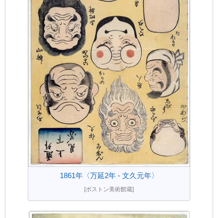
1861年〈万延2年 - 文久元年〉
[ボストン美術館蔵]