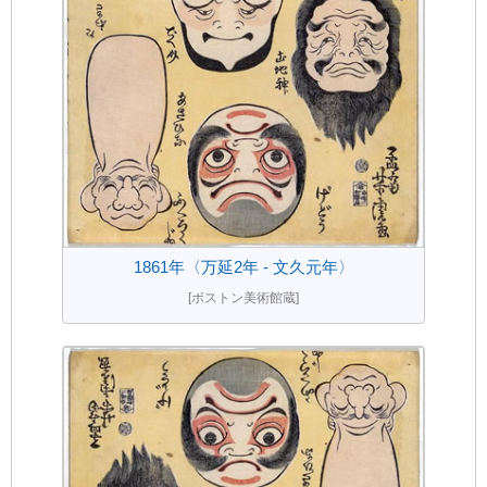
1861年〈万延2年 - 文久元年〉
[ボストン美術館蔵]