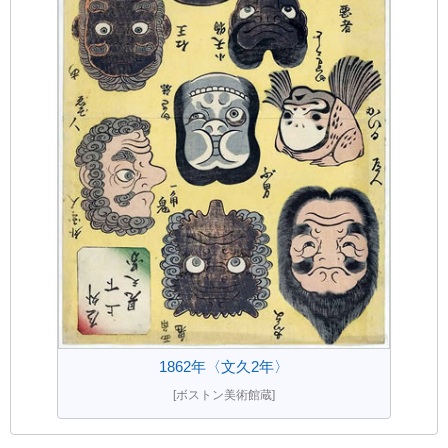
1862年〈文久2年〉
[ボストン美術館蔵]