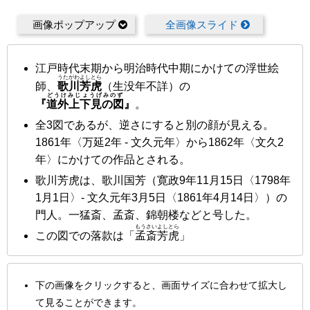
画像ポップアップ
全画像スライド
江戸時代末期から明治時代中期にかけての浮世絵
うたがわよしとら
師、
歌川芳虎
（生没年不詳）の
どうけみじょうげみのず
『
道外上下見の図
』
。
全3図であるが、逆さにすると別の顔が見える。
1861年〈万延2年 - 文久元年〉から1862年〈文久2
年〉にかけての作品とされる。
歌川芳虎は、歌川国芳（寛政9年11月15日〈1798年
1月1日〉- 文久元年3月5日〈1861年4月14日〉）の
門人。一猛斎、孟斎、錦朝楼などと号した。
もうさいよしとら
この図での落款は「
孟斎芳虎
」
下の画像をクリックすると、画面サイズに合わせて拡大し
て見ることができます。