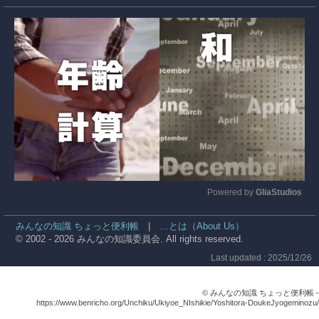
Powered by 
GliaStudios
Mute
みんなの知識 ちょっと便利帳
|
…とは（About Us）
© 2002 - 2026 みんなの知識委員会. All rights reserved.
Last updated : 2025/12/26
© みんなの知識 ちょっと便利帳 -
https://www.benricho.org/Unchiku/Ukiyoe_NIshikie/Yoshitora-DoukeJyogeminozu/