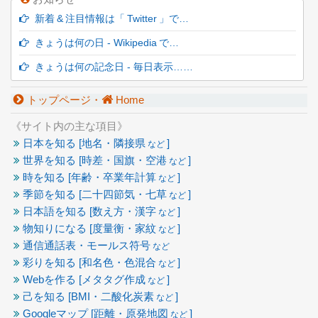
新着 & 注目情報は「 Twitter 」で…
きょうは何の日 - Wikipedia で…
きょうは何の記念日 - 毎日表示……
トップページ・
Home
《サイト内の主な項目》
日本を知る [地名・隣接県
]
など
世界を知る [時差・国旗・空港
]
など
時を知る [年齢・卒業年計算
]
など
季節を知る [二十四節気・七草
]
など
日本語を知る [数え方・漢字
]
など
物知りになる [度量衡・家紋
]
など
通信通話表・モールス符号
など
彩りを知る [和名色・色混合
]
など
Webを作る [メタタグ作成
]
など
己を知る [BMI・二酸化炭素
]
など
Googleマップ [距離・原発地図
]
など