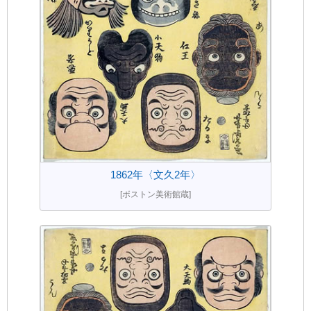
1862年〈文久2年〉
[ボストン美術館蔵]