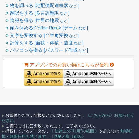
物を調べる [宅配便配達検索
]
など
翻訳をする [多言語翻訳
]
など
情報を得る [世界の地震
]
など
頭を休める/Coffee Break [ゲーム
]
など
文字を変換する [全半角変換
]
など
計算をする [面積・体積・速度
]
など
パソコンを操る [パスワード作成
]
など
アマゾンでのお買い物はこちらが便利
●
お気付きの点，情報などがごさいましたら，
《こちらから》お知らせく
ださい。
●
ご質問にはお答え致しかねます。ご了承ください。
●
掲載しているデータの，
《 法律上の"引用"の範囲 》
を超えての
無断転
載・無断転用を禁じます - 《見解と取り組み》