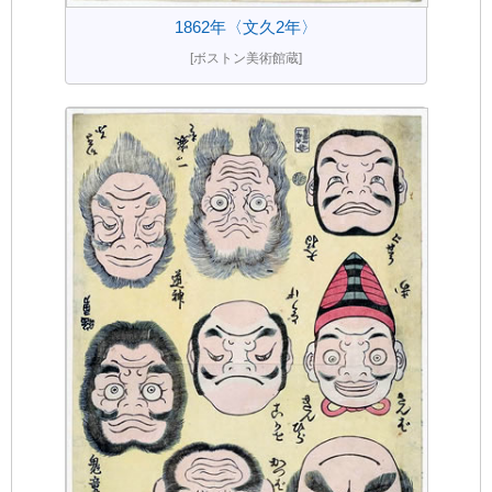
1862年〈文久2年〉
[ボストン美術館蔵]