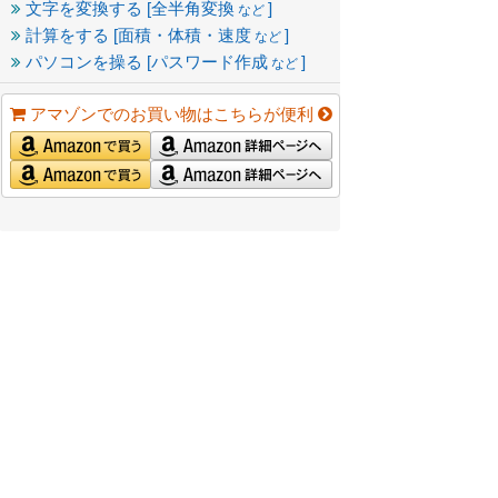
文字を変換する [全半角変換
]
など
計算をする [面積・体積・速度
]
など
パソコンを操る [パスワード作成
]
など
アマゾンでのお買い物はこちらが便利