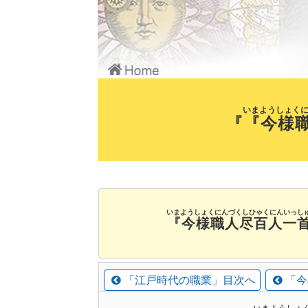
いまようしょく
『
『今様
いまようしょくにんづくしひゃくにんいっし
『今様職人尽百人一
「江戸時代の職業」目次へ
「今
いまようしょ