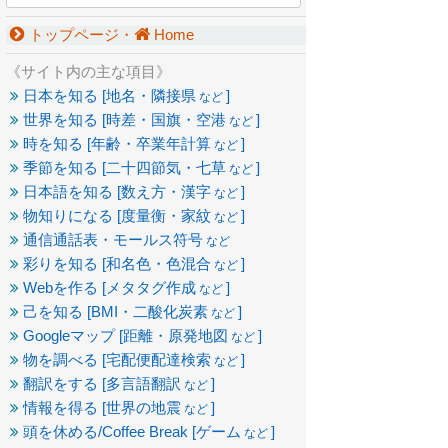
トップページ・
Home
《サイト内の主な項目》
日本を知る [地名・隣接県
]
など
世界を知る [時差・国旗・空港
]
など
時を知る [年齢・卒業年計算
]
など
季節を知る [二十四節気・七草
]
など
日本語を知る [数え方・漢字
]
など
物知りになる [度量衡・家紋
]
など
通信通話表・モールス符号
など
彩りを知る [和名色・色混合
]
など
Webを作る [メタタグ作成
]
など
己を知る [BMI・二酸化炭素
]
など
Googleマップ [距離・原発地図
]
など
物を調べる [宅配便配達検索
]
など
翻訳をする [多言語翻訳
]
など
情報を得る [世界の地震
]
など
頭を休める/Coffee Break [ゲーム
]
など