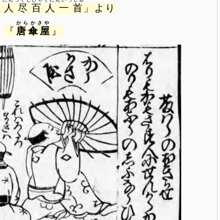
職人尽百人一首
」より
からかさや
『
唐傘屋
』