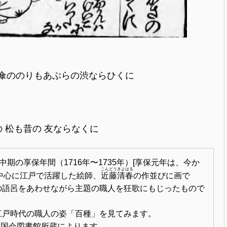
傘ののりもあぶらの渋ならひくに
の 松も昔の 友ならなくに
中期の享保年間（1716年〜1735年）
[享保元年は、今か
こんどうきよはる
の挿絵を中心に江戸で活躍した絵師、
近藤清春
の作並びに画で
の語呂をあわせながら主題の職人を狂歌にもじったもので
戸時代の職人の姿「百種」を見てみます。
立国会図書館所蔵によります。