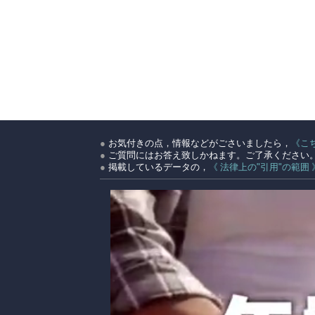
●
お気付きの点，情報などがごさいましたら，
《こ
●
ご質問にはお答え致しかねます。ご了承ください
●
掲載しているデータの，
《 法律上の"引用"の範囲 