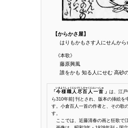
【からかさ屋】
はりもかもさす人にせんから
《本歌》
藤原興風
誰をかも 知る人にせむ 高砂
いまようしょくにんづくしひゃくにんいっしゅ
「
今様職人尽百人一首
」
は、江戸
ら310年前] 刊とされ、版本
す。小倉百人一首の作者と、その歌
す。
ここでは、近藤清春の画と狂歌で江
画像は、昭和3年・1928年刊・国