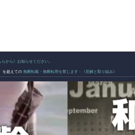
ちらから》お知らせください。
。
》
を超えての
無断転載・無断転用を禁じます - 《見解と取り組み》