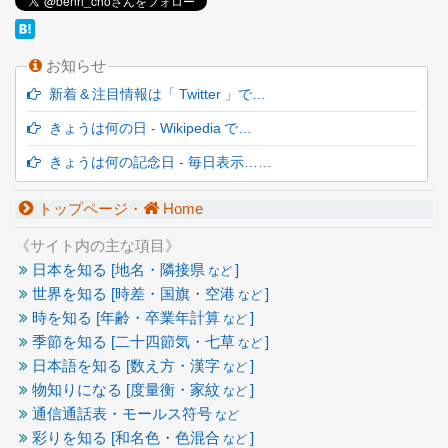
お知らせ
新着 & 注目情報は「 Twitter 」で…
きょうは何の日 - Wikipedia で…
きょうは何の記念日 - 毎日表示……
トップページ・
Home
《サイト内の主な項目》
日本を知る [地名・隣接県
]
など
世界を知る [時差・国旗・空港
]
など
時を知る [年齢・卒業年計算
]
など
季節を知る [二十四節気・七草
]
など
日本語を知る [数え方・漢字
]
など
物知りになる [度量衡・家紋
]
など
通信通話表・モールス符号
など
彩りを知る [和名色・色混合
]
など