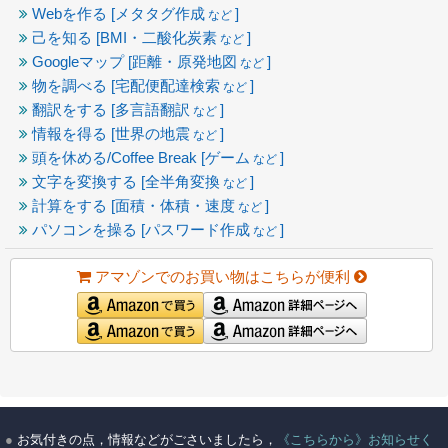
Webを作る [メタタグ作成
]
など
己を知る [BMI・二酸化炭素
]
など
Googleマップ [距離・原発地図
]
など
物を調べる [宅配便配達検索
]
など
翻訳をする [多言語翻訳
]
など
情報を得る [世界の地震
]
など
頭を休める/Coffee Break [ゲーム
]
など
文字を変換する [全半角変換
]
など
計算をする [面積・体積・速度
]
など
パソコンを操る [パスワード作成
]
など
アマゾンでのお買い物はこちらが便利
●
お気付きの点，情報などがごさいましたら，
《こちらから》お知らせく