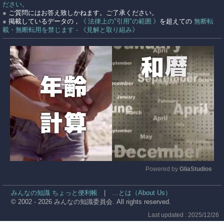
ださい。
●
ご質問にはお答え致しかねます。ご了承ください。
●
掲載しているデータの，
《 法律上の"引用"の範囲 》
を超えての
無断転
載・無断転用を禁じます - 《見解と取り組み》
Powered by 
GliaStudios
Mute
みんなの知識 ちょっと便利帳
|
…とは（About Us）
© 2002 - 2026 みんなの知識委員会. All rights reserved.
Last updated : 2025/12/26