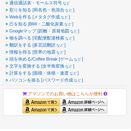
通信通話表・モールス符号
など
彩りを知る [和名色・色混合
]
など
Webを作る [メタタグ作成
]
など
己を知る [BMI・二酸化炭素
]
など
Googleマップ [距離・原発地図
]
など
物を調べる [宅配便配達検索
]
など
翻訳をする [多言語翻訳
]
など
情報を得る [世界の地震
]
など
頭を休める/Coffee Break [ゲーム
]
など
文字を変換する [全半角変換
]
など
計算をする [面積・体積・速度
]
など
パソコンを操る [パスワード作成
]
など
アマゾンでのお買い物はこちらが便利