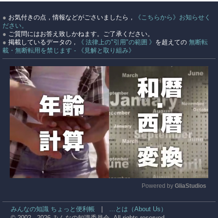
●
お気付きの点，情報などがごさいましたら，
《こちらから》お知らせく
ださい。
●
ご質問にはお答え致しかねます。ご了承ください。
●
掲載しているデータの，
《 法律上の"引用"の範囲 》
を超えての
無断転
載・無断転用を禁じます - 《見解と取り組み》
Powered by 
GliaStudios
Mute
みんなの知識 ちょっと便利帳
|
…とは（About Us）
© 2002 - 2026 みんなの知識委員会. All rights reserved.