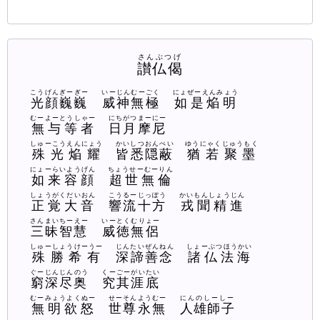
さんぶつげ
讃仏偈
こうげんぎーぎー
いーじんむーごく
にょぜーえんみょう
光顔巍巍
威神無極
如是焔明
むーよーとうしゃー
にちがつまーにー
無与等者
日月摩尼
しゅーこうえんにょう
かいしつおんぺい
ゆうにゃくじゅうもく
殊光焔耀
皆悉隠蔽
猶若聚墨
にょーらいようげん
ちょうせーむーりん
如来容顔
超世無倫
しょうがくだいおん
こうるーじっぽう
かいもんしょうじん
正覚大音
響流十方
戎聞精進
さんまいちーえー
いーとくむりょー
三昧智慧
威徳無侶
しゅーしょうけーうー
じんたいぜんねん
しょーぶつほうかい
殊勝希有
深諦善念
諸仏法海
ぐーじんじんのう
くーごーがいたい
窮深尽奥
究其涯底
むーみょうよくぬー
せーそんようむー
にんのしーしー
無明欲怒
世尊永無
人雄師子