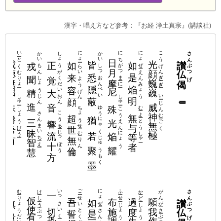
漢字・唱え方など参考：『お経 浄土真宗』(講談社)
んねん
いーとくむりょー
かいしつおんぺい
にちがつまーにー
こうげんぎーぎー
かいもんしょうじん
しょうがくだいおん
にょーらいようげん
にょぜーえんみょう
さんぶつげ
威徳無侶
日月摩尼
光顔巍巍
讃仏偈
皆悉隠蔽
如来容顔
如是焔明
戎聞精進
正覚大音
しゅーしょうけーうー
しゅーこうえんにょう
いーじんむーごく
威神無極
殊勝希有
殊光焔耀
［一］
ゆうにゃくじゅうもく
うかい
ちょうせーむーりん
むーよーとうしゃー
無与等者
超世無倫
さんまいちーえー
こうるーじっぽう
猶若聚墨
三昧智慧
響流十方
むーりょうだいしょう
っさい
けーしーうーぶつ
いっさいくーくー
ごーせいとくぶつ
にょぜーさんまい
ふーせーじょうい
がんがーさーぶつ
かーどーしょうじー
さんぶつげ
仮使有仏
一切恐懼
布施調意
願我作仏
過度生死
讃仏偈
吾誓得仏
如是三昧
無量大聖