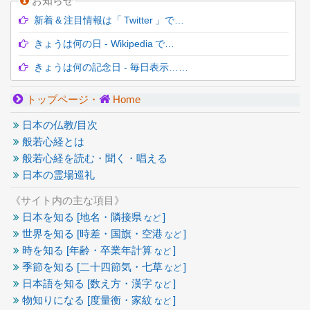
お知らせ
新着 & 注目情報は「 Twitter 」で…
きょうは何の日 - Wikipedia で…
きょうは何の記念日 - 毎日表示……
トップページ・
Home
日本の仏教/目次
般若心経とは
般若心経を読む・聞く・唱える
日本の霊場巡礼
《サイト内の主な項目》
日本を知る [地名・隣接県
]
など
世界を知る [時差・国旗・空港
]
など
時を知る [年齢・卒業年計算
]
など
季節を知る [二十四節気・七草
]
など
日本語を知る [数え方・漢字
]
など
物知りになる [度量衡・家紋
]
など