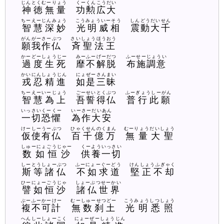
じんとくむーりょう
くーくんこうだい
神徳無量
功勲広大
ちーえーじんみょう
こうみょういーそう
しんどうだいせん
智慧深妙
光明威相
震動大千
がんがーさーぶつ
さいしょうほうおう
願我作仏
斉聖法王
かーどーしょうじー
みーふーげーだつ
ふーせーじょうい
過度生死
靡不解脱
布施調意
かいにんしょうじん
にょぜーさんまい
戎忍精進
如是三昧
ちーえーいーじょう
ごーせいとくぶつ
ふーぎょうしーがん
智慧為上
吾誓得仏
普行此願
いっさいくーくー
いーさーだいあん
一切恐懼
為作大安
けーしーうーぶつ
ひゃくせんのくまん
むーりょうだいしょう
仮使有仏
百千億万
無量大聖
しゅーにょごうじゃー
くーよういっさい
数如恒沙
供養一切
しーとうしょーぶつ
ふーにょーぐーどう
けんしょうふぎゃく
斯等諸仏
不如求道
堅正不却
ひーにょーごうじゃ
しょーぶつせーかい
譬如恒沙
諸仏世界
ぶーふーかーけー
むーしゅーせつどー
こうみょうしつしょう
複不可計
無数刹土
光明悉照
へんしーしょーこく
にょーぜーしょうじん