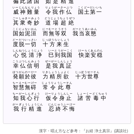
徧此諸国
如是精進
いーじんなんりょう
りょうがーさーぶつ
こくどーだいいち
威神難量
令我作仏
国土第一
ごーしゅきーみょう
どうじょうちょうぜつ
其衆奇妙
道場超絶
こくにょないおん
にーむーとうそう
がーとうあいみん
国如泥洹
而無等双
我当哀愍
どーだついっさい
じっぽうらいしょう
度脱一切
十方来生
しんねつしょうじょう
いーとうがーこく
けーらくあんのん
心悦清浄
巳到我国
快楽安穏
こうぶつしんみょう
ぜーがーしんしょう
幸仏信明
是我真証
ほつがんのーひー
りきしょうしょよく
じっぽうせーそん
発願於彼
力精所欲
十方世尊
ちーえーむーげー
じょうりょうしーそん
智慧無碍
常令此尊
ちーがーしんぎょう
けーりょうしんしー
しょーくーどくちゅう
知我心行
仮令身止
諸苦毒中
がーぎょうしょうじん
にんじゅうふーけー
我行精進
忍終不悔
漢字・唱え方など参考：『お経 浄土真宗』(講談社)