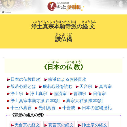
じょうどしんしゅうほんがんじは
きょうもん
浄土真宗本願寺派
の
経文
さんぶつげ
讃仏偈