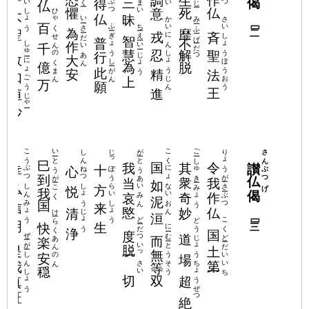
ひゃくせんのくまん
いーさーだいあん
かいにんしょうじん
さいしょうほうおう
みーふーげーだつ
百千億万
靡不解脱
為作大安
ーぶつ
ふーぎょうしーがん
ちーえーいーじょう
戎忍精進
斉聖法王
［二］
智慧為上
普行此願
しゅーにょごうじゃー
数如恒沙
しんねつしょうじょう
ーひー
いーとうがーこく
がーとうあいみん
こくにょないおん
こうぶつしんみょう
じっぽうらいしょう
ごーしゅきーみょう
りょうがーさーぶつ
さんぶつげ
巳到我国
讃仏偈
我当哀愍
其衆奇妙
令我作仏
国如泥洹
幸仏信明
十方来生
心悦清浄
けーらくあんのん
ょよく
快楽安穏
どーだついっさい
どうじょうちょうぜつ
こくどーだいいち
［三］
度脱一切
にーむーとうそう
国土第一
道場超絶
而無等双
ぜーがーしんしょう
是我真証