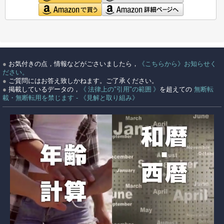
●
お気付きの点，情報などがごさいましたら，
《こちらから》お知らせく
ださい。
●
ご質問にはお答え致しかねます。ご了承ください。
●
掲載しているデータの，
《 法律上の"引用"の範囲 》
を超えての
無断転
載・無断転用を禁じます - 《見解と取り組み》