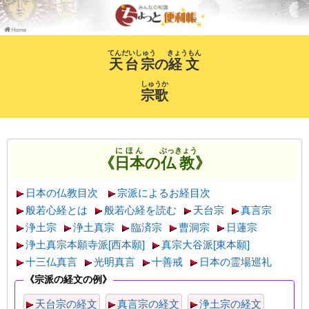
てんだいしゅう
きょうもん
天台宗
の
経文
しゅうか
宗歌