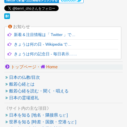
お知らせ
新着 & 注目情報は「 Twitter 」で…
きょうは何の日 - Wikipedia で…
きょうは何の記念日 - 毎日表示……
トップページ・
Home
日本の仏教/目次
般若心経とは
般若心経を読む・聞く・唱える
日本の霊場巡礼
《サイト内の主な項目》
日本を知る [地名・隣接県
]
など
世界を知る [時差・国旗・空港
]
など