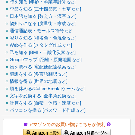
時を知る [年齢・卒業年計算
]
など
季節を知る [二十四節気・七草
]
など
日本語を知る [数え方・漢字
]
など
物知りになる [度量衡・家紋
]
など
通信通話表・モールス符号
など
彩りを知る [和名色・色混合
]
など
Webを作る [メタタグ作成
]
など
己を知る [BMI・二酸化炭素
]
など
Googleマップ [距離・原発地図
]
など
物を調べる [宅配便配達検索
]
など
翻訳をする [多言語翻訳
]
など
情報を得る [世界の地震
]
など
頭を休める/Coffee Break [ゲーム
]
など
文字を変換する [全半角変換
]
など
計算をする [面積・体積・速度
]
など
パソコンを操る [パスワード作成
]
など
アマゾンでのお買い物はこちらが便利