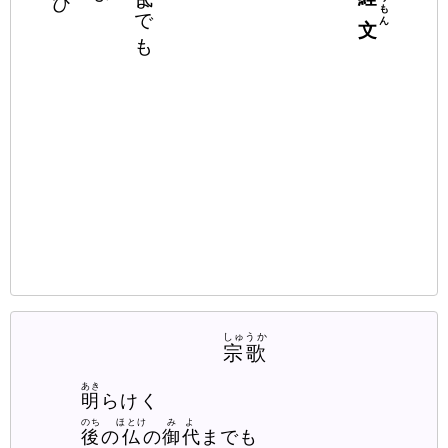
までも
しゅうか
宗歌
あき
明
らけく
のち
ほとけ
みよ
後
の
仏
の
御代
までも