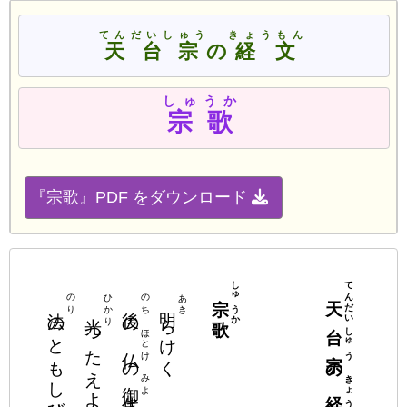
てんだいしゅう
きょうもん
天台宗
の
経文
しゅうか
宗歌
『宗歌』PDF をダウンロード
てんだいしゅう
しゅうか
宗歌
天台宗
ひかり
のり
のち
あき
法
後
明
光
のともしび
の
らけく
つたえよ
ほとけ
仏
の
の
みよ
きょうもん
御代
経文