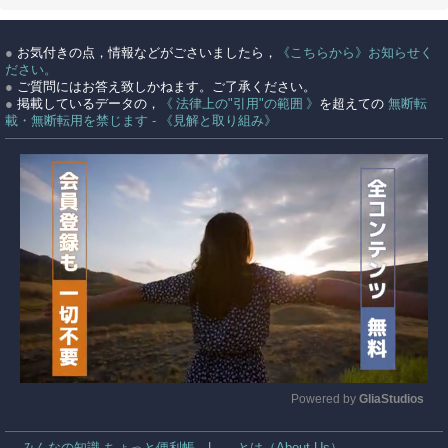
●
お気付きの点，情報などがごさいましたら，
《こちらから》お知らせく
ださい。
●
ご質問にはお答え致しかねます。ご了承ください。
●
掲載しているデータの，
《 法律上の"引用"の範囲 》
を超えての
無断転
載・無断転用を禁じます - 《見解と取り組み》
Powered by 
GliaStudios
Mute
みんなの知識 ちょっと便利帳
|
…とは（About Us）