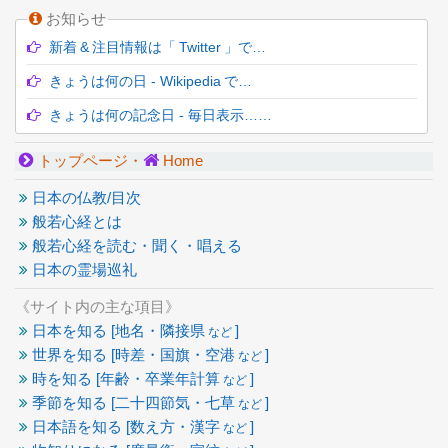
お知らせ
新着 & 注目情報は「 Twitter 」で…
きょうは何の日 - Wikipedia で…
きょうは何の記念日 - 毎日表示……
トップページ・
Home
日本の仏教/目次
般若心経とは
般若心経を読む・聞く・唱える
日本の霊場巡礼
《サイト内の主な項目》
日本を知る [地名・隣接県
]
など
世界を知る [時差・国旗・空港
]
など
時を知る [年齢・卒業年計算
]
など
季節を知る [二十四節気・七草
]
など
日本語を知る [数え方・漢字
]
など