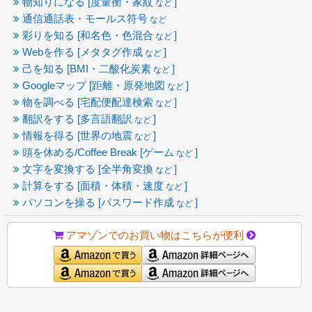
物知りになる [度量衡・家紋
]
など
通信通話表・モールス符号
など
彩りを知る [和名色・色混合
]
など
Webを作る [メタタグ作成
]
など
己を知る [BMI・二酸化炭素
]
など
Googleマップ [距離・原発地図
]
など
物を調べる [宅配便配達検索
]
など
翻訳をする [多言語翻訳
]
など
情報を得る [世界の地震
]
など
頭を休める/Coffee Break [ゲーム
]
など
文字を変換する [全半角変換
]
など
計算をする [面積・体積・速度
]
など
パソコンを操る [パスワード作成
]
など
アマゾンでのお買い物はこちらが便利