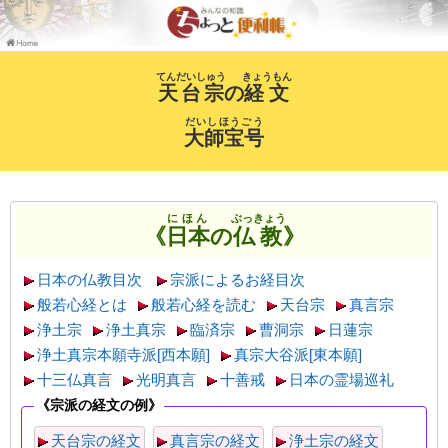
てんだいしゅう
きょうもん
天台宗
の
経文
だいしほうごう
大師宝号