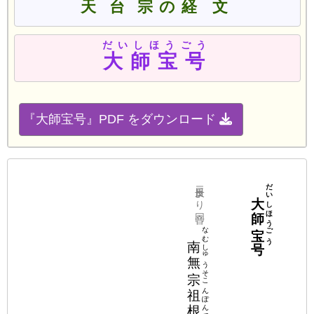
天台宗
の
経文
だいしほうごう
大師宝号
『大師宝号』PDF をダウンロード
二反目より同音
だいしほうごう
大師宝号