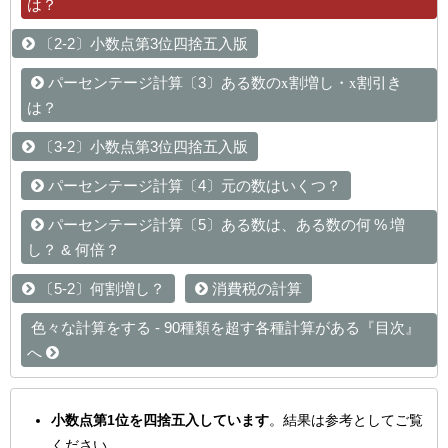
は？
〔2-2〕小数点第3位四捨五入版
x
x
パーセンテージ計算〔3〕ある数の
割増し・
割引き
は？
〔3-2〕小数点第3位四捨五入版
パーセンテージ計算〔4〕元の数はいくつ？
パーセンテージ計算〔5〕ある数は、ある数の何 % 増
し？ & 何倍？
〔5-2〕何割増し？
消費税の計算
色々な計算をする - 90種類を超す各種計算がある『目次』
へ
小数点第1位を四捨五入しています
。結果は参考としてご覧
ください。