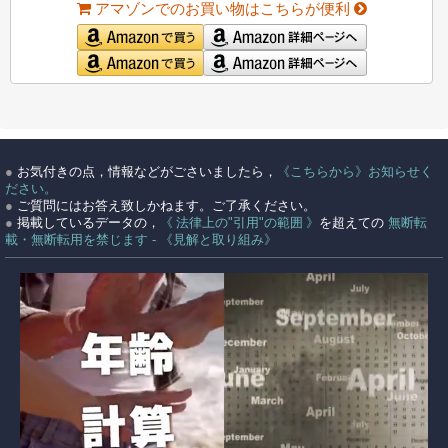
アマゾンでのお買い物はこちらが便利
●
お気付きの点，情報などがごさいましたら，
《こちらから》お知らせく
ださい。
●
ご質問にはお答え致しかねます。ご了承ください。
●
掲載しているデータの，
《 法律上の"引用"の範囲 》
を超えての
無断転
載・無断転用を禁じます - 《見解と取り組み》