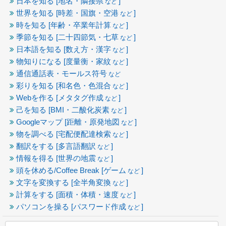
日本を知る [地名・隣接県
]
など
世界を知る [時差・国旗・空港
]
など
時を知る [年齢・卒業年計算
]
など
季節を知る [二十四節気・七草
]
など
日本語を知る [数え方・漢字
]
など
物知りになる [度量衡・家紋
]
など
通信通話表・モールス符号
など
彩りを知る [和名色・色混合
]
など
Webを作る [メタタグ作成
]
など
己を知る [BMI・二酸化炭素
]
など
Googleマップ [距離・原発地図
]
など
物を調べる [宅配便配達検索
]
など
翻訳をする [多言語翻訳
]
など
情報を得る [世界の地震
]
など
頭を休める/Coffee Break [ゲーム
]
など
文字を変換する [全半角変換
]
など
計算をする [面積・体積・速度
]
など
パソコンを操る [パスワード作成
]
など