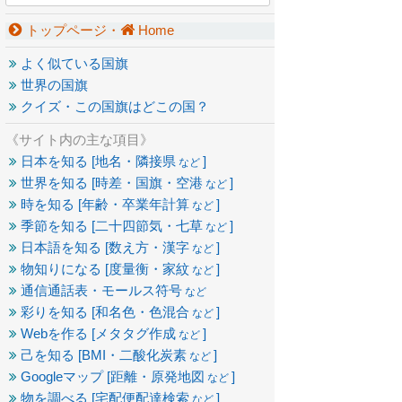
トップページ・
Home
よく似ている国旗
世界の国旗
クイズ・この国旗はどこの国？
《サイト内の主な項目》
日本を知る [地名・隣接県
]
など
世界を知る [時差・国旗・空港
]
など
時を知る [年齢・卒業年計算
]
など
季節を知る [二十四節気・七草
]
など
日本語を知る [数え方・漢字
]
など
物知りになる [度量衡・家紋
]
など
通信通話表・モールス符号
など
彩りを知る [和名色・色混合
]
など
Webを作る [メタタグ作成
]
など
己を知る [BMI・二酸化炭素
]
など
Googleマップ [距離・原発地図
]
など
物を調べる [宅配便配達検索
]
など