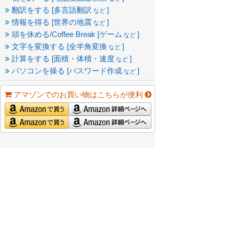
翻訳をする [多言語翻訳
]
など
情報を得る [世界の地震
]
など
頭を休める/Coffee Break [ゲーム
]
など
文字を変換する [全半角変換
]
など
計算をする [面積・体積・速度
]
など
パソコンを操る [パスワード作成
]
など
アマゾンでのお買い物はこちらが便利