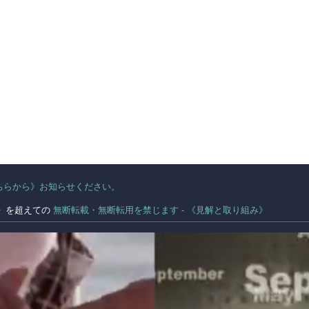
ちらから》お知らせください。
。
》
を超えての
無断転載・無断転用を禁じます - 《見解と取り組み》