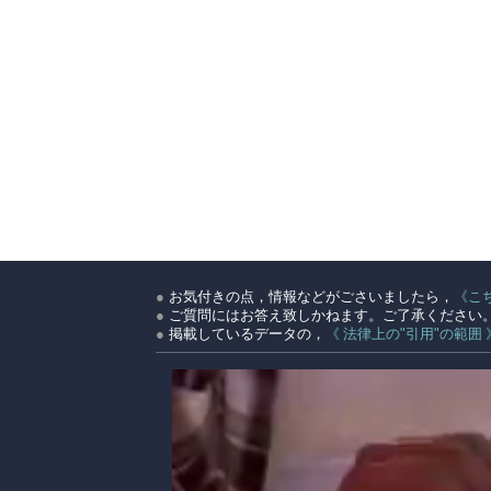
●
お気付きの点，情報などがごさいましたら，
《こ
●
ご質問にはお答え致しかねます。ご了承ください
●
掲載しているデータの，
《 法律上の"引用"の範囲 