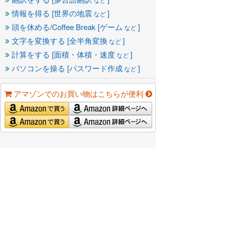
情報を得る [世界の地震
]
など
頭を休める/Coffee Break [ゲーム
]
など
文字を変換する [全半角変換
]
など
計算をする [面積・体積・速度
]
など
パソコンを操る [パスワード作成
]
など
アマゾンでのお買い物はこちらが便利