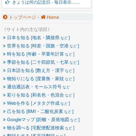
きょうは何の記念日 - 毎日表示……
トップページ・
Home
《サイト内の主な項目》
日本を知る [地名・隣接県
]
など
世界を知る [時差・国旗・空港
]
など
時を知る [年齢・卒業年計算
]
など
季節を知る [二十四節気・七草
]
など
日本語を知る [数え方・漢字
]
など
物知りになる [度量衡・家紋
]
など
通信通話表・モールス符号
など
彩りを知る [和名色・色混合
]
など
Webを作る [メタタグ作成
]
など
己を知る [BMI・二酸化炭素
]
など
Googleマップ [距離・原発地図
]
など
物を調べる [宅配便配達検索
]
など
翻訳をする [多言語翻訳
]
など