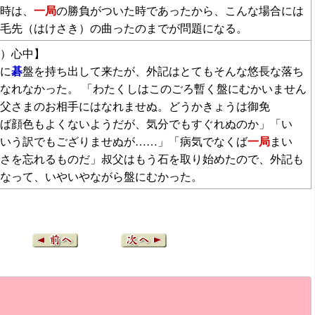
時は、
一局
の勝負がついた時であったから、こんな場合には
毛先（はけさき）の曲ったのまでが問題になる。
）心中】
に
碁
盤を持ち出して来たが、外記はとてもそんな悠長な落ち
なれなかった。 「わたくしはこのごろ暫く盤にむかいません
父さまのお相手にはなれませぬ。どうかきょうは御免
ば顔色もよくないようだが、気分でもすぐれぬのか」「い
いう訳でもござりませぬが……」「病気でなくば
一局
まい
さを忘れるものだ」叔父はもう石を取り始めたので、外記も
なって、いやいやながら盤にむかった。