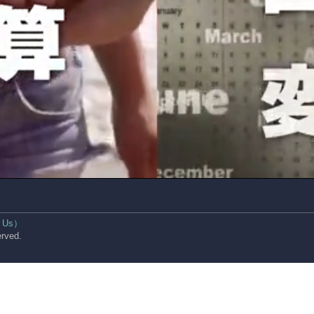
 Us）
rved.