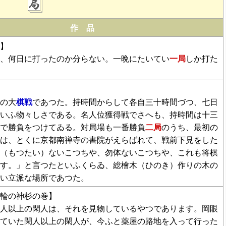
作 品
】
、何日に打ったのか分らない。一晩にたいてい
一局
しか打た
の大
棋戦
であつた。持時間からして各自三十時間づつ、七日
いふ物々しさである。名人位獲得戦でさへも、持時間は十三
で勝負をつけてゐる。対局場も一番勝負
二局
のうち、最初の
は、とくに京都南禅寺の書院がえらばれて、戦前下見をした
（もつたい）ないこつちや、勿体ないこつちや、これも将棋
す。」と言つたといふくらゐ、総檜木（ひのき）作りの木の
い立派な場所であつた。
輪の神杉の巻】
人以上の閑人は、それを見物しているやつであります。岡眼
ていた閑人以上の閑人が、今ふと薬屋の路地を入って行った