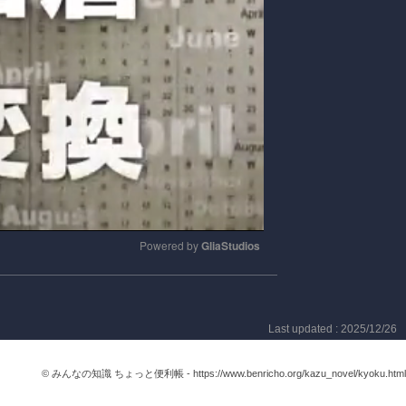
Powered by 
GliaStudios
Mute
Last updated : 2025/12/26
© みんなの知識 ちょっと便利帳 -
https://www.benricho.org/kazu_novel/kyoku.html