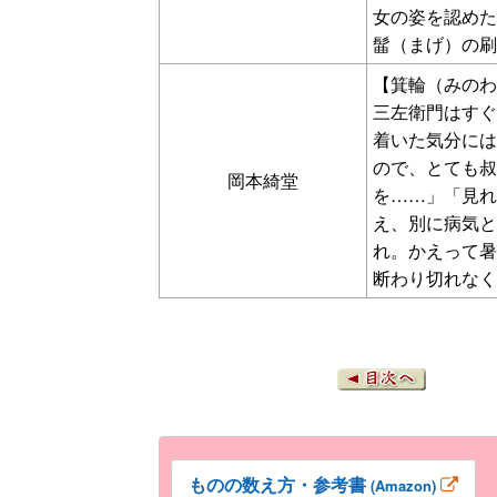
女の姿を認めた
髷（まげ）の刷
【箕輪（みのわ
三左衛門はすぐ
着いた気分には
ので、とても叔
岡本綺堂
を……」「見れ
え、別に病気と
れ。かえって暑
断わり切れなく
ものの数え方・参考書
(Amazon)