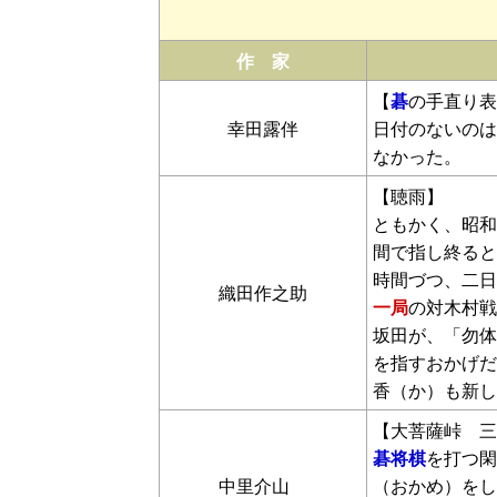
作 家
【
碁
の手直り表
幸田露伴
日付のないのは
なかった。
【聴雨】
ともかく、昭和
間で指し終ると
時間づつ、二日
織田作之助
一局
の対木村戦
坂田が、「勿体
を指すおかげだ
香（か）も新し
【大菩薩峠 三
碁将棋
を打つ閑
中里介山
（おかめ）をし