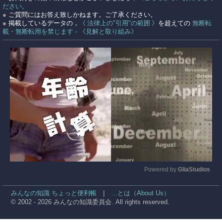
ださい。
●
ご質問にはお答え致しかねます。ご了承ください。
●
掲載しているデータの，
《 法律上の"引用"の範囲 》
を超えての
無断転
載・無断転用を禁じます - 《見解と取り組み》
Powered by 
GliaStudios
Mute
みんなの知識 ちょっと便利帳
|
…とは（About Us）
© 2002 - 2026 みんなの知識委員会. All rights reserved.