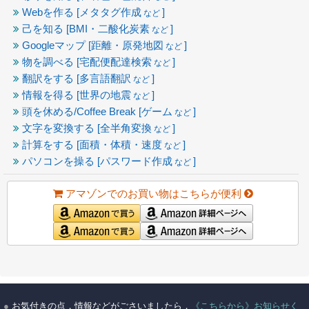
Webを作る [メタタグ作成
]
など
己を知る [BMI・二酸化炭素
]
など
Googleマップ [距離・原発地図
]
など
物を調べる [宅配便配達検索
]
など
翻訳をする [多言語翻訳
]
など
情報を得る [世界の地震
]
など
頭を休める/Coffee Break [ゲーム
]
など
文字を変換する [全半角変換
]
など
計算をする [面積・体積・速度
]
など
パソコンを操る [パスワード作成
]
など
アマゾンでのお買い物はこちらが便利
●
お気付きの点，情報などがごさいましたら，
《こちらから》お知らせく