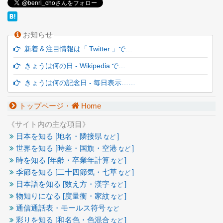
お知らせ
新着 & 注目情報は「 Twitter 」で…
きょうは何の日 - Wikipedia で…
きょうは何の記念日 - 毎日表示……
トップページ・
Home
《サイト内の主な項目》
日本を知る [地名・隣接県
]
など
世界を知る [時差・国旗・空港
]
など
時を知る [年齢・卒業年計算
]
など
季節を知る [二十四節気・七草
]
など
日本語を知る [数え方・漢字
]
など
物知りになる [度量衡・家紋
]
など
通信通話表・モールス符号
など
彩りを知る [和名色・色混合
]
など