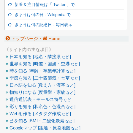
新着 & 注目情報は「 Twitter 」で…
きょうは何の日 - Wikipedia で…
きょうは何の記念日 - 毎日表示……
トップページ・
Home
《サイト内の主な項目》
日本を知る [地名・隣接県
]
など
世界を知る [時差・国旗・空港
]
など
時を知る [年齢・卒業年計算
]
など
季節を知る [二十四節気・七草
]
など
日本語を知る [数え方・漢字
]
など
物知りになる [度量衡・家紋
]
など
通信通話表・モールス符号
など
彩りを知る [和名色・色混合
]
など
Webを作る [メタタグ作成
]
など
己を知る [BMI・二酸化炭素
]
など
Googleマップ [距離・原発地図
]
など