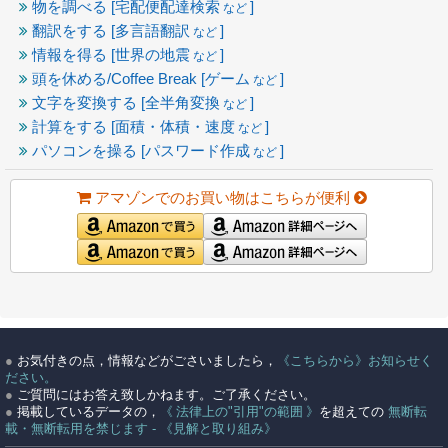
物を調べる [宅配便配達検索
]
など
翻訳をする [多言語翻訳
]
など
情報を得る [世界の地震
]
など
頭を休める/Coffee Break [ゲーム
]
など
文字を変換する [全半角変換
]
など
計算をする [面積・体積・速度
]
など
パソコンを操る [パスワード作成
]
など
アマゾンでのお買い物はこちらが便利
●
お気付きの点，情報などがごさいましたら，
《こちらから》お知らせく
ださい。
●
ご質問にはお答え致しかねます。ご了承ください。
●
掲載しているデータの，
《 法律上の"引用"の範囲 》
を超えての
無断転
載・無断転用を禁じます - 《見解と取り組み》