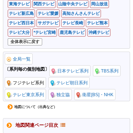
東海テレビ
関西テレビ
山陰中央テレビ
岡山放送
テレビ新広島
テレビ愛媛
高知さんさんテレビ
テレビ西日本
サガテレビ
テレビ長崎
テレビ熊本
テレビ大分
*テレビ宮崎
鹿児島テレビ
沖縄テレビ
全局一覧
〔系列毎の個別地図〕
日本テレビ系列
TBS系列
フジテレビ系列
テレビ朝日系列
テレビ東京系列
独立協
衛星[BS]・NHK
地図について（出典など）
地図関連ページ目次