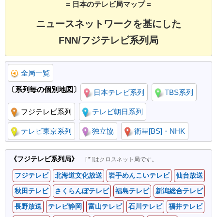
=
日本
のテレビ局マップ =
ニュースネットワークを基にした
FNN/フジテレビ系列局
全局一覧
〔系列毎の個別地図〕
日本テレビ系列
TBS系列
フジテレビ系列
テレビ朝日系列
テレビ東京系列
独立協
衛星[BS]・NHK
《フジテレビ系列局》
[
*
]はクロスネット局です。
フジテレビ
北海道文化放送
岩手めんこいテレビ
仙台放送
秋田テレビ
さくらんぼテレビ
福島テレビ
新潟総合テレビ
長野放送
テレビ静岡
富山テレビ
石川テレビ
福井テレビ