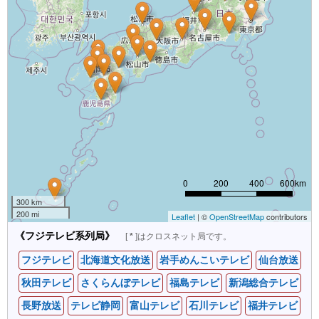
0
200
400
600km
300 km
200 mi
Leaflet
| ©
OpenStreetMap
contributors
《フジテレビ系列局》
[
*
]はクロスネット局です。
フジテレビ
北海道文化放送
岩手めんこいテレビ
仙台放送
秋田テレビ
さくらんぼテレビ
福島テレビ
新潟総合テレビ
長野放送
テレビ静岡
富山テレビ
石川テレビ
福井テレビ