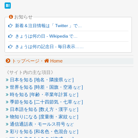
お知らせ
新着 & 注目情報は「 Twitter 」で…
きょうは何の日 - Wikipedia で…
きょうは何の記念日 - 毎日表示……
トップページ・
Home
《サイト内の主な項目》
日本を知る [地名・隣接県
]
など
世界を知る [時差・国旗・空港
]
など
時を知る [年齢・卒業年計算
]
など
季節を知る [二十四節気・七草
]
など
日本語を知る [数え方・漢字
]
など
物知りになる [度量衡・家紋
]
など
通信通話表・モールス符号
など
彩りを知る [和名色・色混合
]
など