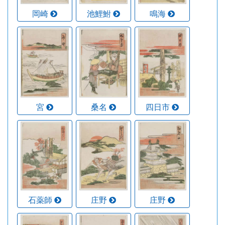
岡崎
池鯉鮒
鳴海
宮
桑名
四日市
石薬師
庄野
庄野