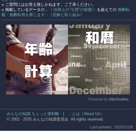
●
ご質問にはお答え致しかねます。ご了承ください。
●
掲載しているデータの，
《 法律上の"引用"の範囲 》
を超えての
無断転
載・無断転用を禁じます - 《見解と取り組み》
Powered by 
GliaStudios
Mute
みんなの知識 ちょっと便利帳
|
…とは（About Us）
© 2002 - 2026 みんなの知識委員会. All rights reserved.
Last updated : 2025/12/26