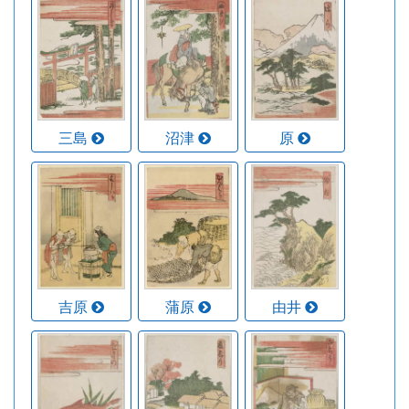
三島
沼津
原
吉原
蒲原
由井