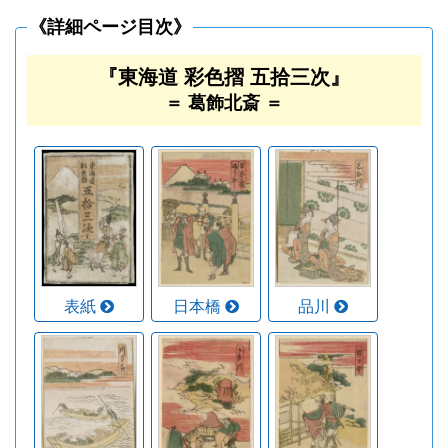
《詳細ページ目次》
『東海道 彩色摺 五拾三次』
＝ 葛飾北斎 ＝
表紙
日本橋
品川