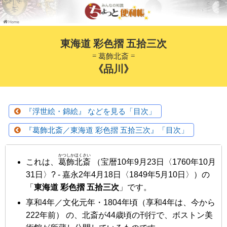
東海道 彩色摺 五拾三次
= 葛飾北斎 =
《品川》
『浮世絵・錦絵』 などを見る「目次」
『葛飾北斎／東海道 彩色摺 五拾三次』「目次」
かつしかほくさい
これは、
葛飾北斎
（宝暦10年9月23日〈1760年10月
31日〉? - 嘉永2年4月18日〈1849年5月10日〉）の
「
東海道 彩色摺 五拾三次
」です。
享和4年／文化元年・1804年頃
（享和4年は、今から
222年前） の、北斎が44歳頃の刊行で、ボストン美