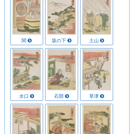
関
坂の下
土山
水口
石部
草津