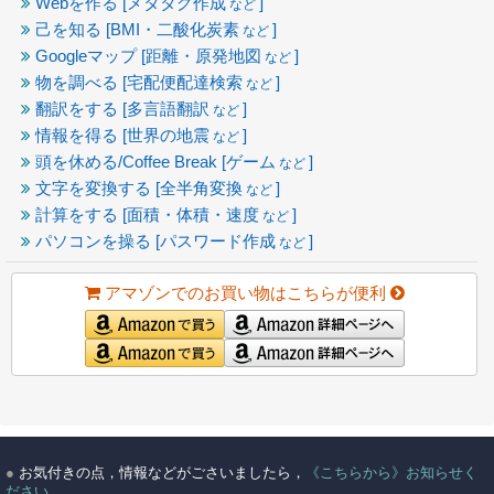
Webを作る [メタタグ作成
]
など
己を知る [BMI・二酸化炭素
]
など
Googleマップ [距離・原発地図
]
など
物を調べる [宅配便配達検索
]
など
翻訳をする [多言語翻訳
]
など
情報を得る [世界の地震
]
など
頭を休める/Coffee Break [ゲーム
]
など
文字を変換する [全半角変換
]
など
計算をする [面積・体積・速度
]
など
パソコンを操る [パスワード作成
]
など
アマゾンでのお買い物はこちらが便利
●
お気付きの点，情報などがごさいましたら，
《こちらから》お知らせく
ださい。