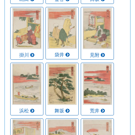
袋井
掛川
見附
浜松
舞坂
荒井