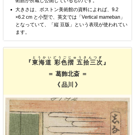
術館が所蔵し公開しているものです。
大きさは、ボストン美術館の資料によれば、9.2
×6.2 cm と小型で、英文では「Vertical mameban」
となっていて、「縦 豆版」という表現が使われてい
ます。
とうかいどうごじゅうさんつぎ
『
東海道 彩色摺 五拾三次
』
＝ 葛飾北斎 ＝
《 品川 》