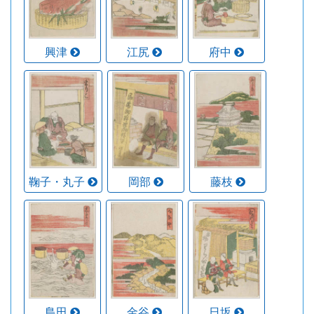
興津
江尻
府中
鞠子・丸子
岡部
藤枝
島田
金谷
日坂