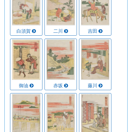
白須賀
二川
吉田
御油
赤坂
藤川