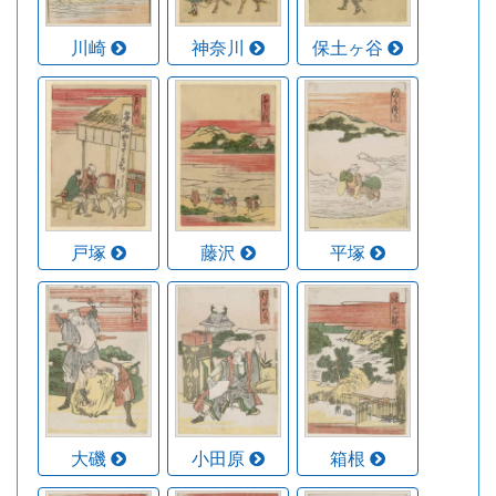
川崎
神奈川
保土ヶ谷
戸塚
藤沢
平塚
大磯
小田原
箱根