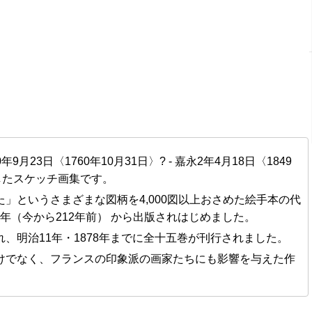
年9月23日〈1760年10月31日〉? - 嘉永2年4月18日〈1849
したスケッチ画集です。
」というさまざまな図柄を4,000図以上おさめた絵手本の代
4年
（今から212年前） から出版されはじめました。
、明治11年・1878年までに全十五巻が刊行されました。
けでなく、フランスの印象派の画家たちにも影響を与えた作