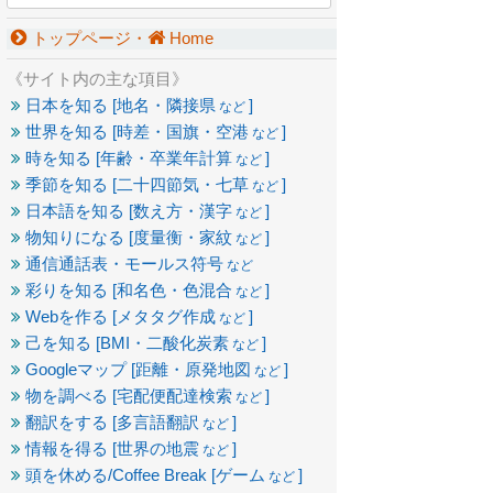
トップページ・
Home
《サイト内の主な項目》
日本を知る [地名・隣接県
]
など
世界を知る [時差・国旗・空港
]
など
時を知る [年齢・卒業年計算
]
など
季節を知る [二十四節気・七草
]
など
日本語を知る [数え方・漢字
]
など
物知りになる [度量衡・家紋
]
など
通信通話表・モールス符号
など
彩りを知る [和名色・色混合
]
など
Webを作る [メタタグ作成
]
など
己を知る [BMI・二酸化炭素
]
など
Googleマップ [距離・原発地図
]
など
物を調べる [宅配便配達検索
]
など
翻訳をする [多言語翻訳
]
など
情報を得る [世界の地震
]
など
頭を休める/Coffee Break [ゲーム
]
など