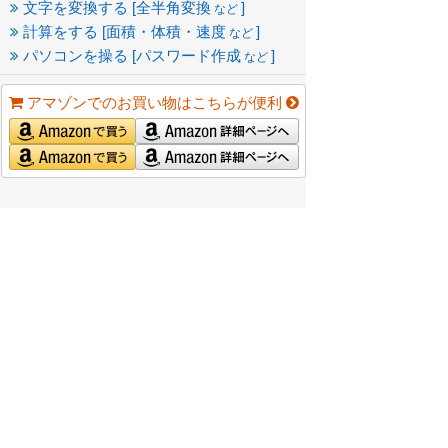
文字を変換する [全半角変換
]
など
計算をする [面積・体積・速度
]
など
パソコンを操る [パスワード作成
]
など
アマゾンでのお買い物はこちらが便利