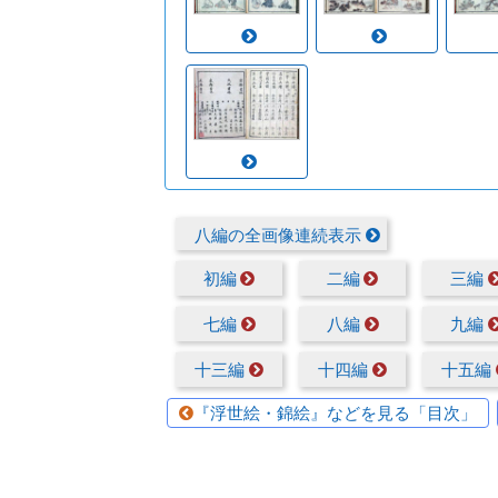
八編の全画像連続表示
初編
二編
三編
七編
八編
九編
十三編
十四編
十五編
『浮世絵・錦絵』などを見る「目次」