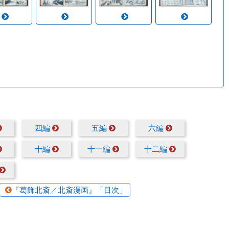
四編
五編
六編
十編
十一編
十二編
『葛飾北斎／北斎漫画』「目次」