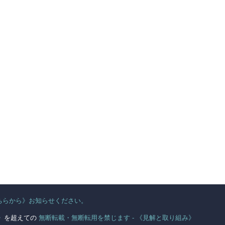
ちらから》お知らせください。
。
》
を超えての
無断転載・無断転用を禁じます - 《見解と取り組み》