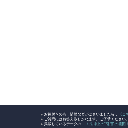
●
お気付きの点，情報などがごさいましたら，
《こ
●
ご質問にはお答え致しかねます。ご了承ください
●
掲載しているデータの，
《 法律上の"引用"の範囲 