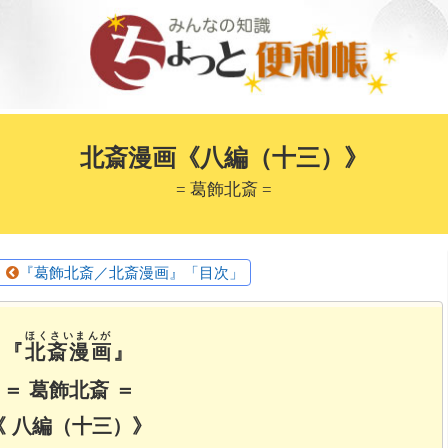
北斎漫画《八編（十三）》
= 葛飾北斎 =
『葛飾北斎／北斎漫画』「目次」
ほくさいまんが
『
北斎漫画
』
＝ 葛飾北斎 ＝
《 八編（十三）》