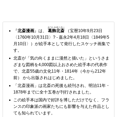
かつしかほくさい
『
北斎漫画
』は、
葛飾北斎
（宝暦10年9月23日
〈1760年10月31日〉? - 嘉永2年4月18日〈1849年5
月10日〉）が絵手本として発行したスケッチ画集で
す。
北斎が「気の向くままに漫然と描いた」というさま
ざまな図柄を4,000図以上おさめた絵手本の代表作
で、北斎55歳の文化11年・1814年
（今から212年
前） から出版されはじめました。
「北斎漫画」は北斎の死後も続刊され、明治11年・
1878年までに全十五巻が刊行されました。
この絵手本は国内で好評を博しただけでなく、フラ
ンスの印象派の画家たちにも影響を与えた作品とし
ても知られています。