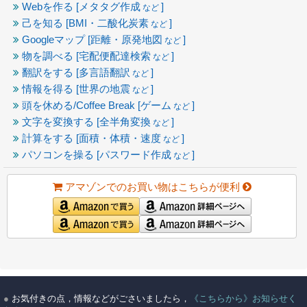
Webを作る [メタタグ作成
]
など
己を知る [BMI・二酸化炭素
]
など
Googleマップ [距離・原発地図
]
など
物を調べる [宅配便配達検索
]
など
翻訳をする [多言語翻訳
]
など
情報を得る [世界の地震
]
など
頭を休める/Coffee Break [ゲーム
]
など
文字を変換する [全半角変換
]
など
計算をする [面積・体積・速度
]
など
パソコンを操る [パスワード作成
]
など
アマゾンでのお買い物はこちらが便利
●
お気付きの点，情報などがごさいましたら，
《こちらから》お知らせく