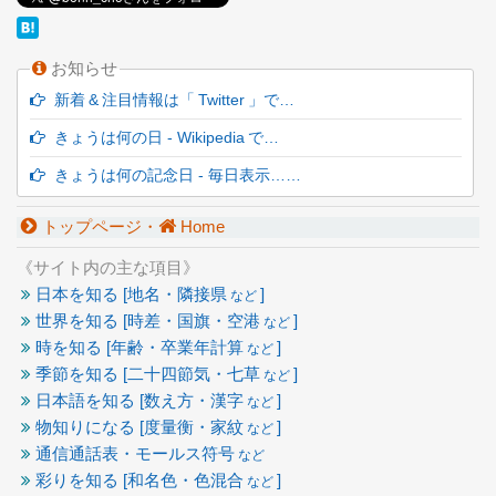
お知らせ
新着 & 注目情報は「 Twitter 」で…
きょうは何の日 - Wikipedia で…
きょうは何の記念日 - 毎日表示……
トップページ・
Home
《サイト内の主な項目》
日本を知る [地名・隣接県
]
など
世界を知る [時差・国旗・空港
]
など
時を知る [年齢・卒業年計算
]
など
季節を知る [二十四節気・七草
]
など
日本語を知る [数え方・漢字
]
など
物知りになる [度量衡・家紋
]
など
通信通話表・モールス符号
など
彩りを知る [和名色・色混合
]
など