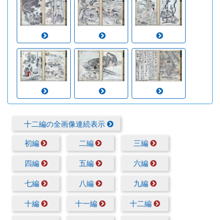
十二編の全画像連続表示
初編
二編
三編
四編
五編
六編
七編
八編
九編
十編
十一編
十二編