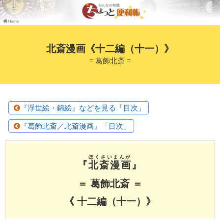
北斎漫画《十二編（十一）》
= 葛飾北斎 =
『浮世絵・錦絵』などを見る「目次」
『葛飾北斎／北斎漫画』「目次」
ほくさいまんが
『
北斎漫画
』
＝ 葛飾北斎 ＝
《 十二編（十一）》