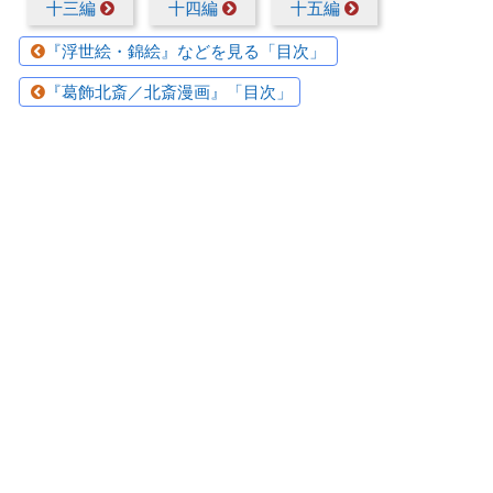
十三編
十四編
十五編
『浮世絵・錦絵』などを見る「目次」
『葛飾北斎／北斎漫画』「目次」