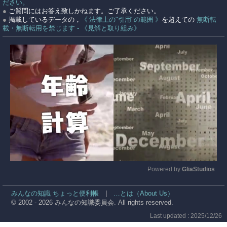
ださい。
●
ご質問にはお答え致しかねます。ご了承ください。
●
掲載しているデータの，
《 法律上の"引用"の範囲 》
を超えての
無断転
載・無断転用を禁じます - 《見解と取り組み》
Powered by 
GliaStudios
Mute
みんなの知識 ちょっと便利帳
|
…とは（About Us）
© 2002 - 2026 みんなの知識委員会. All rights reserved.
Last updated : 2025/12/26