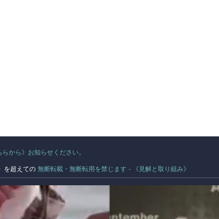
ちらから》お知らせください。
。
》
を超えての
無断転載・無断転用を禁じます - 《見解と取り組み》