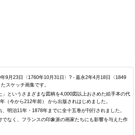
年9月23日〈1760年10月31日〉? - 嘉永2年4月18日〈1849
したスケッチ画集です。
」というさまざまな図柄を4,000図以上おさめた絵手本の代
4年
（今から212年前） から出版されはじめました。
、明治11年・1878年までに全十五巻が刊行されました。
けでなく、フランスの印象派の画家たちにも影響を与えた作