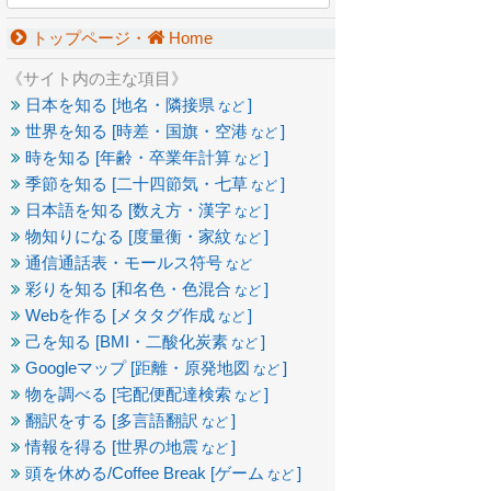
トップページ・
Home
《サイト内の主な項目》
日本を知る [地名・隣接県
]
など
世界を知る [時差・国旗・空港
]
など
時を知る [年齢・卒業年計算
]
など
季節を知る [二十四節気・七草
]
など
日本語を知る [数え方・漢字
]
など
物知りになる [度量衡・家紋
]
など
通信通話表・モールス符号
など
彩りを知る [和名色・色混合
]
など
Webを作る [メタタグ作成
]
など
己を知る [BMI・二酸化炭素
]
など
Googleマップ [距離・原発地図
]
など
物を調べる [宅配便配達検索
]
など
翻訳をする [多言語翻訳
]
など
情報を得る [世界の地震
]
など
頭を休める/Coffee Break [ゲーム
]
など