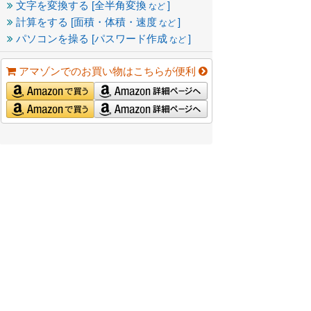
文字を変換する [全半角変換
]
など
計算をする [面積・体積・速度
]
など
パソコンを操る [パスワード作成
]
など
アマゾンでのお買い物はこちらが便利