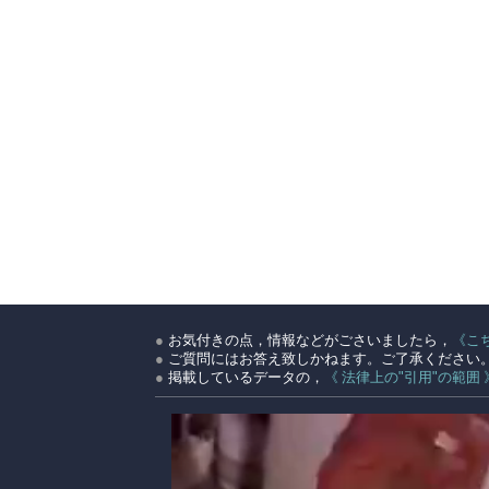
●
お気付きの点，情報などがごさいましたら，
《こ
●
ご質問にはお答え致しかねます。ご了承ください
●
掲載しているデータの，
《 法律上の"引用"の範囲 