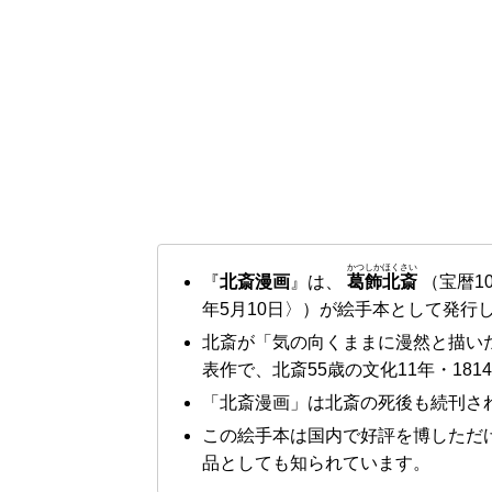
かつしかほくさい
『
北斎漫画
』は、
葛飾北斎
（宝暦10
年5月10日〉）が絵手本として発行
北斎が「気の向くままに漫然と描いた
表作で、北斎55歳の文化11年・181
「北斎漫画」は北斎の死後も続刊され
この絵手本は国内で好評を博しただ
品としても知られています。