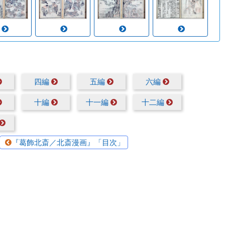
四編
五編
六編
十編
十一編
十二編
『葛飾北斎／北斎漫画』「目次」