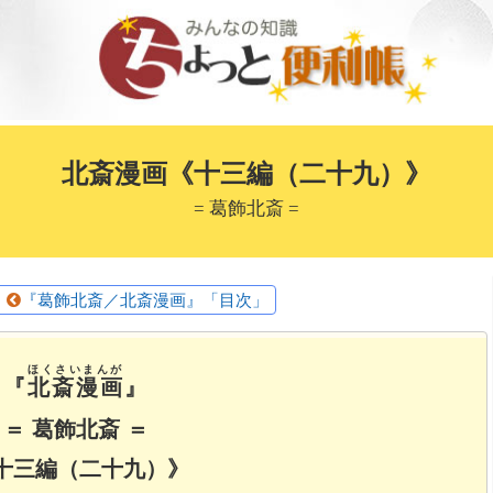
北斎漫画《十三編（二十九）》
= 葛飾北斎 =
『葛飾北斎／北斎漫画』「目次」
ほくさいまんが
『
北斎漫画
』
＝ 葛飾北斎 ＝
 十三編（二十九）》