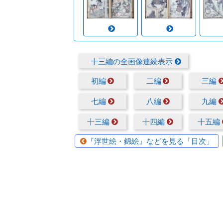
十三編の全画像連続表示
初編
二編
三編
七編
八編
九編
十三編
十四編
十五編
『浮世絵・錦絵』などを見る「目次」