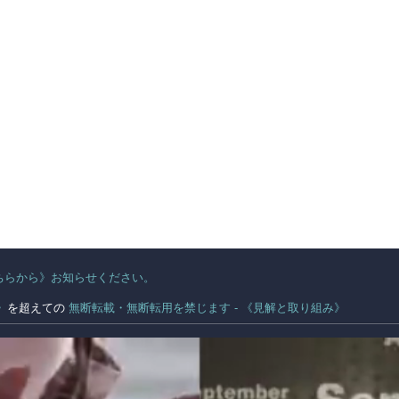
ちらから》お知らせください。
。
》
を超えての
無断転載・無断転用を禁じます - 《見解と取り組み》