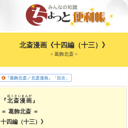
北斎漫画《十四編（十三）》
= 葛飾北斎 =
『葛飾北斎／北斎漫画』「目次」
ほくさいまんが
『
北斎漫画
』
＝ 葛飾北斎 ＝
 十四編（十三）》