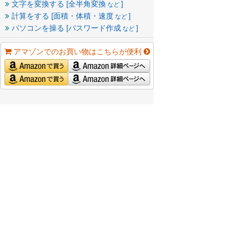
文字を変換する [全半角変換
]
など
計算をする [面積・体積・速度
]
など
パソコンを操る [パスワード作成
]
など
アマゾンでのお買い物はこちらが便利