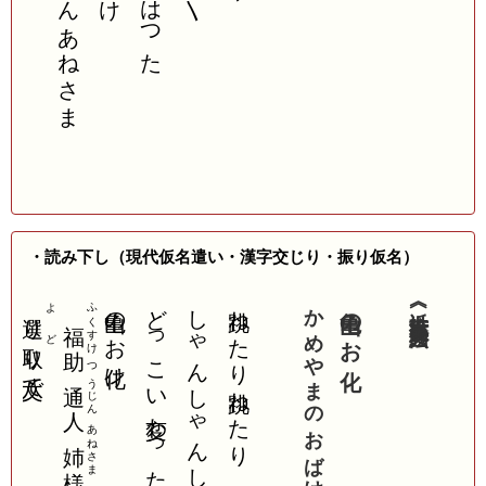
・読み下し（現代仮名遣い・漢字交じり・振り仮名）
い
亀山のお化け
どっこい変わった
しゃんしゃんしゃん
跳ねたり跳ねたり
かめやまのおばけ
亀山のお化
《近世流行商人狂哥絵図》
ふくすけ
よ
選
り
福助
ど
取
り八文で
みやげ
産
つうじん
通人
あねさま
姉様