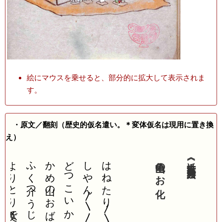
絵にマウスを乗せると、部分的に拡大して表示されま
す。
・原文／翻刻（歴史的仮名遣い。＊変体仮名は現用に置き換
え）
よりとり八文で
ふく介つうじんあねさま
かめ山のおばけ
どつこいかはつた
しやん〳〵〳〵
はねたり〳〵
亀山のお化
《近世流行商人狂哥絵図》