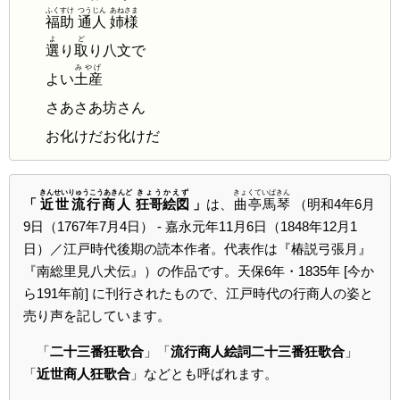
ふくすけ
つうじん
あねさま
福助
通人
姉様
よ
ど
選
り
取
り八文で
みやげ
よい
土産
さあさあ坊さん
お化けだお化けだ
きんせいりゅうこうあきんど
きょうかえず
きょくていばきん
「
近世流行商人
狂哥絵図
」
は、
曲亭馬琴
（明和4年6月
9日（1767年7月4日） - 嘉永元年11月6日（1848年12月1
日）／江戸時代後期の読本作者。代表作は『椿説弓張月』
『南総里見八犬伝』）の作品です。天保6年・1835年
[今か
ら191年前] に刊行されたもので、江戸時代の行商人の姿と
売り声を記しています。
「
二十三番狂歌合
」「
流行商人絵詞二十三番狂歌合
」
「
近世商人狂歌合
」などとも呼ばれます。