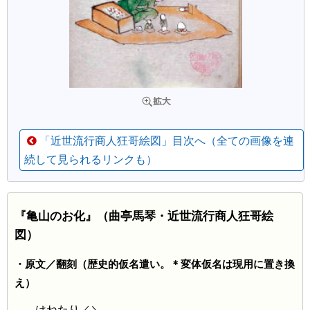
「近世流行商人狂哥絵図」目次へ（全ての画像を連
続して見られるリンクも）
『亀山のお化』（曲亭馬琴・近世流行商人狂哥絵
図）
・原文／翻刻（歴史的仮名遣い。＊変体仮名は現用に置き換
え）
はねたり／＼