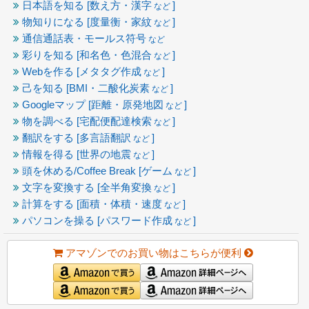
日本語を知る [数え方・漢字
]
など
物知りになる [度量衡・家紋
]
など
通信通話表・モールス符号
など
彩りを知る [和名色・色混合
]
など
Webを作る [メタタグ作成
]
など
己を知る [BMI・二酸化炭素
]
など
Googleマップ [距離・原発地図
]
など
物を調べる [宅配便配達検索
]
など
翻訳をする [多言語翻訳
]
など
情報を得る [世界の地震
]
など
頭を休める/Coffee Break [ゲーム
]
など
文字を変換する [全半角変換
]
など
計算をする [面積・体積・速度
]
など
パソコンを操る [パスワード作成
]
など
アマゾンでのお買い物はこちらが便利