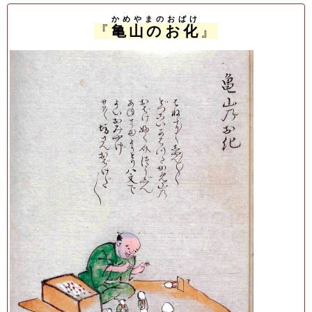
かめやまのおばけ
『
亀山のお化
』