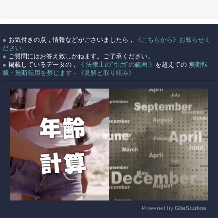
●
お気付きの点，情報などがごさいましたら，
《こちらから》お知らせく
ださい。
●
ご質問にはお答え致しかねます。ご了承ください。
●
掲載しているデータの，
《 法律上の"引用"の範囲 》
を超えての
無断転
載・無断転用を禁じます - 《見解と取り組み》
Powered by 
GliaStudios