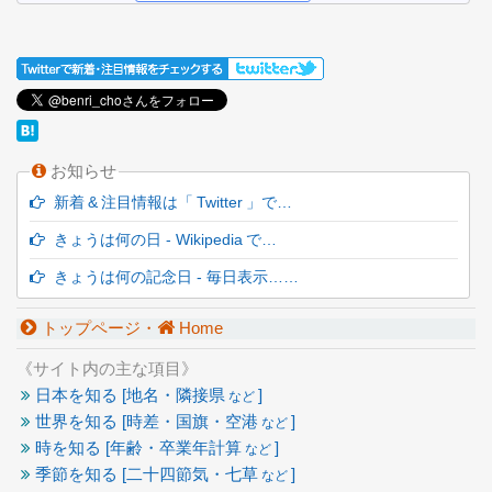
お知らせ
新着 & 注目情報は「 Twitter 」で…
きょうは何の日 - Wikipedia で…
きょうは何の記念日 - 毎日表示……
トップページ・
Home
《サイト内の主な項目》
日本を知る [地名・隣接県
]
など
世界を知る [時差・国旗・空港
]
など
時を知る [年齢・卒業年計算
]
など
季節を知る [二十四節気・七草
]
など