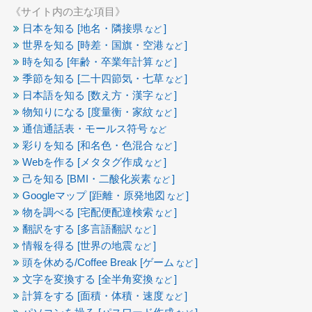
《サイト内の主な項目》
日本を知る [地名・隣接県
]
など
世界を知る [時差・国旗・空港
]
など
時を知る [年齢・卒業年計算
]
など
季節を知る [二十四節気・七草
]
など
日本語を知る [数え方・漢字
]
など
物知りになる [度量衡・家紋
]
など
通信通話表・モールス符号
など
彩りを知る [和名色・色混合
]
など
Webを作る [メタタグ作成
]
など
己を知る [BMI・二酸化炭素
]
など
Googleマップ [距離・原発地図
]
など
物を調べる [宅配便配達検索
]
など
翻訳をする [多言語翻訳
]
など
情報を得る [世界の地震
]
など
頭を休める/Coffee Break [ゲーム
]
など
文字を変換する [全半角変換
]
など
計算をする [面積・体積・速度
]
など