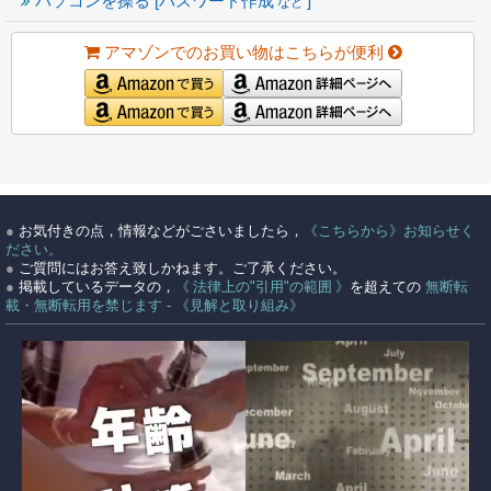
パソコンを操る [パスワード作成
]
など
アマゾンでのお買い物はこちらが便利
●
お気付きの点，情報などがごさいましたら，
《こちらから》お知らせく
ださい。
●
ご質問にはお答え致しかねます。ご了承ください。
●
掲載しているデータの，
《 法律上の"引用"の範囲 》
を超えての
無断転
載・無断転用を禁じます - 《見解と取り組み》