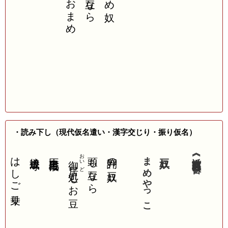
・読み下し（現代仮名遣い・漢字交じり・振り仮名）
戸の
はしご乗り
娘道成寺
忠臣蔵七段目
頭も豆なら
評判の豆奴
まめやっこ
豆奴
《近世商賈尽狂歌合》
おいど
御居処
もお豆