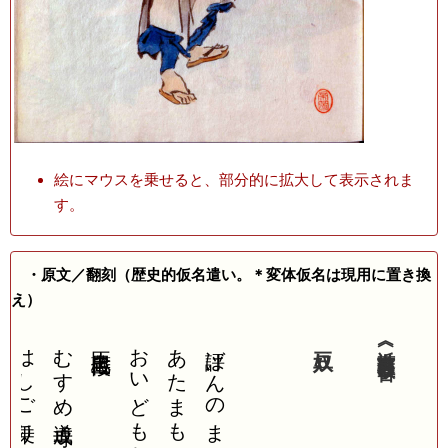
絵にマウスを乗せると、部分的に拡大して表示されま
す。
・原文／翻刻（歴史的仮名遣い。＊変体仮名は現用に置き換
え）
はしご乗り
むすめ道成寺
忠臣蔵七段目
おいどもおまめ
あたまも豆なら
評ばんのまめ奴
豆奴
《近世商賈盡狂歌合》