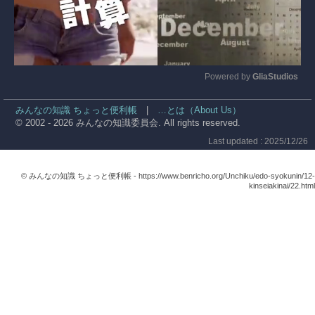
Powered by 
GliaStudios
Mute
みんなの知識 ちょっと便利帳
|
…とは（About Us）
© 2002 - 2026 みんなの知識委員会. All rights reserved.
Last updated : 2025/12/26
© みんなの知識 ちょっと便利帳 -
https://www.benricho.org/Unchiku/edo-syokunin/12-
kinseiakinai/22.html