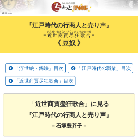
『江戸時代の行商人と売り声』
きんせいあきないづくし
きょうかあわせ
=
近世商賈尽
狂歌合
=
《 豆奴 》
「浮世絵・錦絵」目次
「江戸時代の職業」目次
「近世商賈尽狂歌合」目次
「近世商賈盡狂歌合」に見る
『江戸時代の行商人と売り声』
= 石塚豊芥子 =