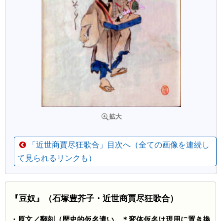
「近世商賈尽狂歌合」目次へ（全ての画像を連続し
て見られるリンクも）
『豆奴』（石塚豊芥子・近世商賈尽狂歌合）
・原文／翻刻（歴史的仮名遣い。＊変体仮名は現用に置き換