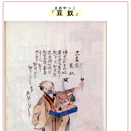
まめやっこ
『
豆奴
』