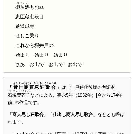
おいど
御居処
もお豆
忠臣蔵七段目
娘道成寺
はしご乗り
これから堀井戸の
始まり 始まり 始まり
さあ お出で お出で お出で
きんせいあきないづくし
きょうかあわせ
「
近世商賈尽
狂歌合
」
は、江戸時代後期の考証家、
いしづかほうかいし
石塚豊芥子
などによる、嘉永5年（1852年）
[今から174年
前] の作品です。
「
商人尽し狂歌合
」「
仕出し商人尽し歌合
」などとも呼ば
れます。
この本のタイトルは「商売」（旧字体で「商賣」）では