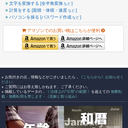
文字を変換する [全半角変換
]
など
計算をする [面積・体積・速度
]
など
パソコンを操る [パスワード作成
]
など
アマゾンでのお買い物はこちらが便利
●
お気付きの点，情報などがごさいましたら，
《こちらから》お知らせく
ださい。
●
ご質問にはお答え致しかねます。ご了承ください。
●
掲載しているデータの，
《 法律上の"引用"の範囲 》
を超えての
無断転
載・無断転用を禁じます - 《見解と取り組み》