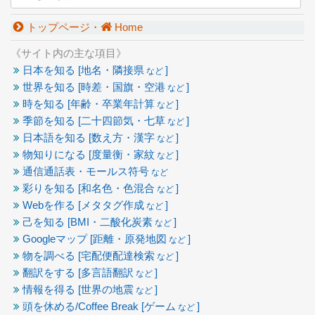
トップページ・
Home
《サイト内の主な項目》
日本を知る [地名・隣接県
]
など
世界を知る [時差・国旗・空港
]
など
時を知る [年齢・卒業年計算
]
など
季節を知る [二十四節気・七草
]
など
日本語を知る [数え方・漢字
]
など
物知りになる [度量衡・家紋
]
など
通信通話表・モールス符号
など
彩りを知る [和名色・色混合
]
など
Webを作る [メタタグ作成
]
など
己を知る [BMI・二酸化炭素
]
など
Googleマップ [距離・原発地図
]
など
物を調べる [宅配便配達検索
]
など
翻訳をする [多言語翻訳
]
など
情報を得る [世界の地震
]
など
頭を休める/Coffee Break [ゲーム
]
など