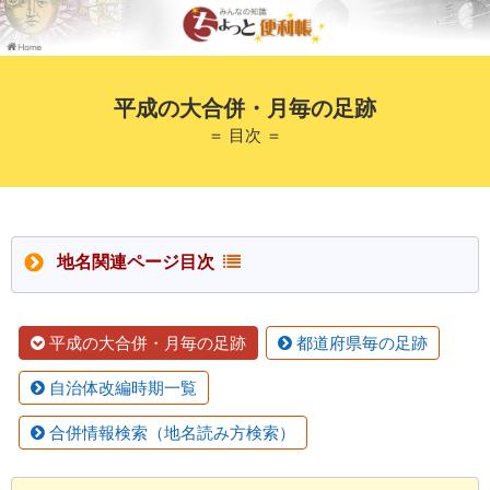
平成の大合併・月毎の足跡
＝ 目次 ＝
地名関連ページ目次
平成の大合併・月毎の足跡
都道府県毎の足跡
自治体改編時期一覧
合併情報検索（地名読み方検索）