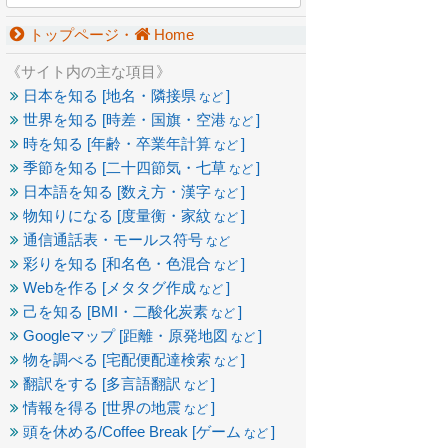
トップページ・
Home
《サイト内の主な項目》
日本を知る [地名・隣接県
]
など
世界を知る [時差・国旗・空港
]
など
時を知る [年齢・卒業年計算
]
など
季節を知る [二十四節気・七草
]
など
日本語を知る [数え方・漢字
]
など
物知りになる [度量衡・家紋
]
など
通信通話表・モールス符号
など
彩りを知る [和名色・色混合
]
など
Webを作る [メタタグ作成
]
など
己を知る [BMI・二酸化炭素
]
など
Googleマップ [距離・原発地図
]
など
物を調べる [宅配便配達検索
]
など
翻訳をする [多言語翻訳
]
など
情報を得る [世界の地震
]
など
頭を休める/Coffee Break [ゲーム
]
など