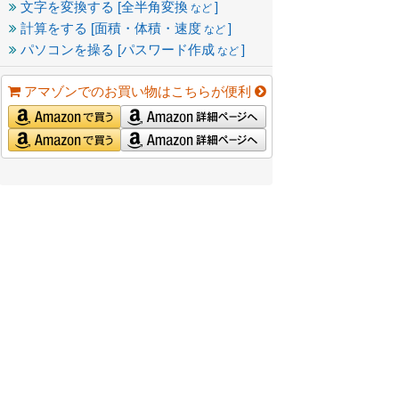
文字を変換する [全半角変換
]
など
計算をする [面積・体積・速度
]
など
パソコンを操る [パスワード作成
]
など
アマゾンでのお買い物はこちらが便利