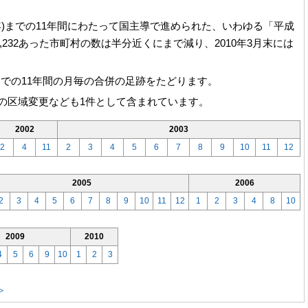
平成22年)までの11年間にわたって国主導で進められた、いわゆる「平成
,232あった市町村の数は半分近くにまで減り、2010年3月末には
3月までの11年間の月毎の合併の足跡をたどります。
の区域変更なども1件として含まれています。
2002
2003
2
4
11
2
3
4
5
6
7
8
9
10
11
12
2005
2006
2
3
4
5
6
7
8
9
10
11
12
1
2
3
4
8
10
2009
2010
4
5
6
9
10
1
2
3
≫