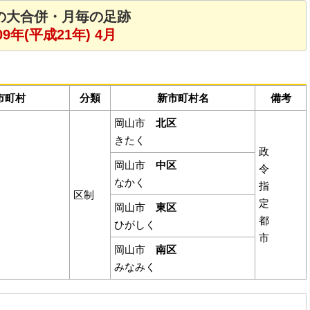
の大合併・月毎の足跡
09年(平成21年) 4月
市町村
分類
新市町村名
備考
岡山市
北区
きたく
政
岡山市
中区
令
なかく
指
区制
定
岡山市
東区
都
ひがしく
市
岡山市
南区
みなみく