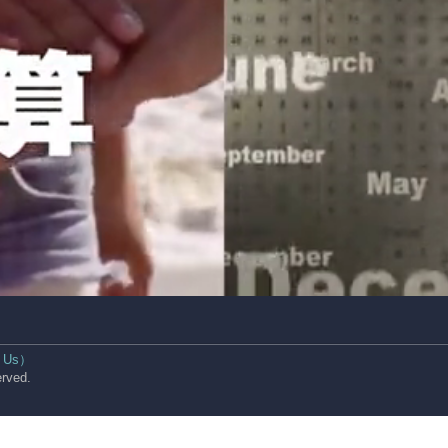
 Us）
rved.