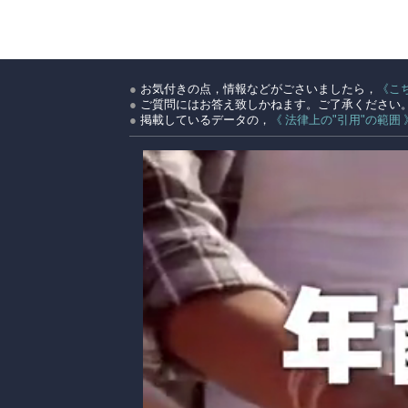
●
お気付きの点，情報などがごさいましたら，
《こ
●
ご質問にはお答え致しかねます。ご了承ください
●
掲載しているデータの，
《 法律上の"引用"の範囲 