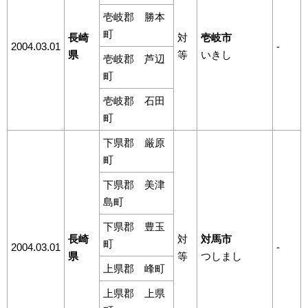
壱岐郡 勝本
町
長崎
対
壱岐市
2004.03.01
-
県
等
いきし
壱岐郡 芦辺
町
壱岐郡 石田
町
下県郡 厳原
町
下県郡 美津
島町
下県郡 豊玉
長崎
対
対馬市
町
2004.03.01
-
県
等
つしまし
上県郡 峰町
上県郡 上県