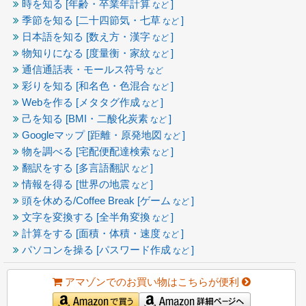
時を知る [年齢・卒業年計算
]
など
季節を知る [二十四節気・七草
]
など
日本語を知る [数え方・漢字
]
など
物知りになる [度量衡・家紋
]
など
通信通話表・モールス符号
など
彩りを知る [和名色・色混合
]
など
Webを作る [メタタグ作成
]
など
己を知る [BMI・二酸化炭素
]
など
Googleマップ [距離・原発地図
]
など
物を調べる [宅配便配達検索
]
など
翻訳をする [多言語翻訳
]
など
情報を得る [世界の地震
]
など
頭を休める/Coffee Break [ゲーム
]
など
文字を変換する [全半角変換
]
など
計算をする [面積・体積・速度
]
など
パソコンを操る [パスワード作成
]
など
アマゾンでのお買い物はこちらが便利