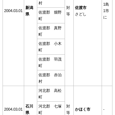
村
1島
新潟
対
佐渡市
2004.03.01
1市
佐渡郡 畑野
県
等
さどし
に
町
佐渡郡 真野
町
佐渡郡 小木
町
佐渡郡 羽茂
町
佐渡郡 赤泊
村
河北郡 高松
町
石川
河北郡 七塚
対
2004.03.01
かほく市
-
県
町
等