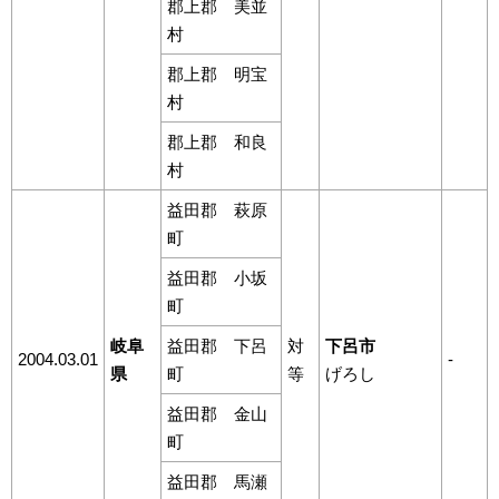
郡上郡 美並
村
郡上郡 明宝
村
郡上郡 和良
村
益田郡 萩原
町
益田郡 小坂
町
岐阜
益田郡 下呂
対
下呂市
2004.03.01
-
県
町
等
げろし
益田郡 金山
町
益田郡 馬瀬