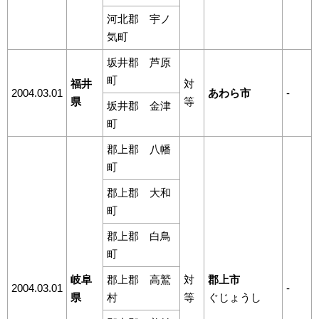
河北郡 宇ノ
気町
坂井郡 芦原
町
福井
対
2004.03.01
あわら市
-
県
等
坂井郡 金津
町
郡上郡 八幡
町
郡上郡 大和
町
郡上郡 白鳥
町
岐阜
郡上郡 高鷲
対
郡上市
2004.03.01
-
県
村
等
ぐじょうし