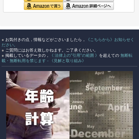
●
お気付きの点，情報などがごさいましたら，
《こちらから》お知らせく
ださい。
●
ご質問にはお答え致しかねます。ご了承ください。
●
掲載しているデータの，
《 法律上の"引用"の範囲 》
を超えての
無断転
載・無断転用を禁じます - 《見解と取り組み》