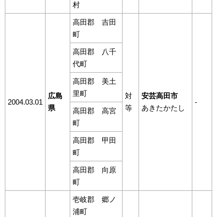
村
高田郡 吉田
町
高田郡 八千
代町
高田郡 美土
里町
広島
対
安芸高田市
2004.03.01
-
県
等
あきたかたし
高田郡 高宮
町
高田郡 甲田
町
高田郡 向原
町
壱岐郡 郷ノ
浦町