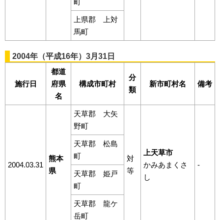
町
上県郡 上対
馬町
2004年（平成16年）3月31日
都道
分
施行日
府県
構成市町村
新市町村名
備考
類
名
天草郡 大矢
野町
天草郡 松島
上天草市
町
熊本
対
2004.03.31
かみあまくさ
-
県
等
天草郡 姫戸
し
町
天草郡 龍ケ
岳町