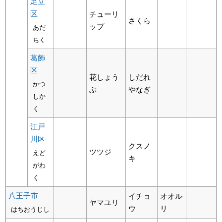
足立
区
チューリ
さくら
ップ
あだ
ちく
葛飾
区
花しょう
しだれ
かつ
ぶ
やなぎ
しか
く
江戸
川区
クスノ
ツツジ
えど
キ
がわ
く
八王子市
イチョ
オオル
ヤマユリ
ウ
リ
はちおうじし