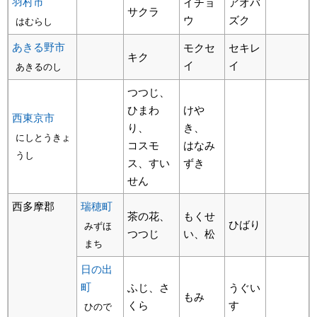
羽村市
イチョ
アオバ
サクラ
ウ
ズク
はむらし
あきる野市
モクセ
セキレ
キク
イ
イ
あきるのし
つつじ、
ひまわ
けや
西東京市
り、
き、
にしとうきょ
コスモ
はなみ
うし
ス、すい
ずき
せん
西多摩郡
瑞穂町
茶の花、
もくせ
ひばり
みずほ
つつじ
い、松
まち
日の出
町
ふじ、さ
うぐい
もみ
くら
す
ひので