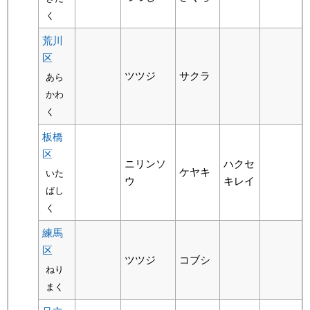
く
荒川
区
ツツジ
サクラ
あら
かわ
く
板橋
区
ニリンソ
ハクセ
ケヤキ
いた
ウ
キレイ
ばし
く
練馬
区
ツツジ
コブシ
ねり
まく