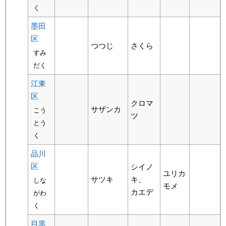
く
墨田
区
つつじ
さくら
すみ
だく
江東
区
クロマ
サザンカ
こう
ツ
とう
く
品川
区
シイノ
ユリカ
サツキ
キ、
しな
モメ
カエデ
がわ
く
目黒