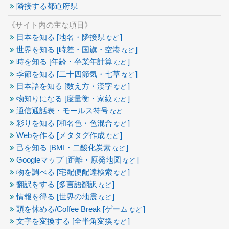
隣接する都道府県
《サイト内の主な項目》
日本を知る [地名・隣接県
]
など
世界を知る [時差・国旗・空港
]
など
時を知る [年齢・卒業年計算
]
など
季節を知る [二十四節気・七草
]
など
日本語を知る [数え方・漢字
]
など
物知りになる [度量衡・家紋
]
など
通信通話表・モールス符号
など
彩りを知る [和名色・色混合
]
など
Webを作る [メタタグ作成
]
など
己を知る [BMI・二酸化炭素
]
など
Googleマップ [距離・原発地図
]
など
物を調べる [宅配便配達検索
]
など
翻訳をする [多言語翻訳
]
など
情報を得る [世界の地震
]
など
頭を休める/Coffee Break [ゲーム
]
など
文字を変換する [全半角変換
]
など