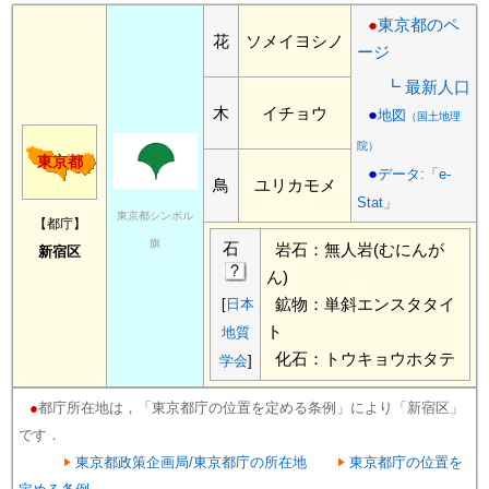
●
東京都のペ
花
ソメイヨシノ
ージ
┗ 最新人口
木
イチョウ
●
地図
（国土地理
院）
東京都
●
データ:「e-
鳥
ユリカモメ
Stat」
東京都シンボル
【都庁】
旗
石
岩石：無人岩(むにんが
新宿区
ん)
鉱物：単斜エンスタタイ
[
日本
ト
地質
化石：トウキョウホタテ
学会
]
●
都庁所在地は，「東京都庁の位置を定める条例」により「新宿区」
です．
東京都政策企画局/東京都庁の所在地
東京都庁の位置を