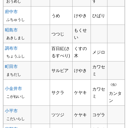
す
おうめし
府中市
うめ
けやき
ひばり
ふちゅうし
昭島市
もくせ
つつじ
い
あきしまし
調布市
百日紅(さ
くすの
メジロ
るすべり)
木
ちょうふし
町田市
カワセ
サルビア
けやき
ミ
まちだし
《虫》
小金井市
カワセ
サクラ
ケヤキ
カンタ
ミ
こがねいし
ン
小平市
ツツジ
ケヤキ
コゲラ
こだいらし