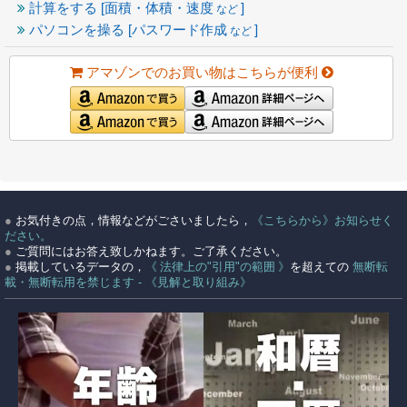
計算をする [面積・体積・速度
]
など
パソコンを操る [パスワード作成
]
など
アマゾンでのお買い物はこちらが便利
●
お気付きの点，情報などがごさいましたら，
《こちらから》お知らせく
ださい。
●
ご質問にはお答え致しかねます。ご了承ください。
●
掲載しているデータの，
《 法律上の"引用"の範囲 》
を超えての
無断転
載・無断転用を禁じます - 《見解と取り組み》