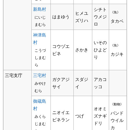
新島村
シチト
《魚》
ヒメユ
はまゆう
ウメジ
にいじ
ズリハ
タカベ
ロ
まむら
神津島
村
いその
《魚》
コウヅエ
さかき
ひよど
こうづ
ビネ
カジキ
り
しまむ
ら
三宅支庁
三宅村
ガクアジ
スダジ
アカコ
みやけ
サイ
イ
ッコ
むら
御蔵島
《動物》
村
オオミ
ニオイエ
バンド
つげ
ズナギ
みくら
ビネラン
ウイル
ドリ
じまむ
カ