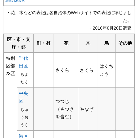
定める条例
・花、木などの表記は各自治体のWebサイトでの表記に準じまし
た。
・2016年6月20日調査
区・市・支
町・村
花
木
鳥
その他
庁・郡
特別
千代
区部
田区
はくち
さくら
さくら
23区
ょう
ちよ
だく
中央
区
つつじ
（さつき
やなぎ
ちゅ
を含む）
うお
うく
港区