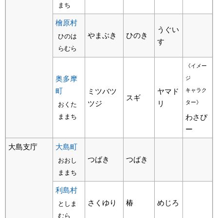
まち
檜原村
うぐい
やまぶき
ひのき
ひのは
す
らむら
《イメー
奥多摩
ジ
町
ミツバツ
ヤマド
キャラク
スギ
ツジ
リ
ター》
おくた
ままち
わさぴ
ー
大島支庁
大島町
つばき
つばき
おおし
ままち
利島村
さくゆり
椿
めじろ
としま
むら