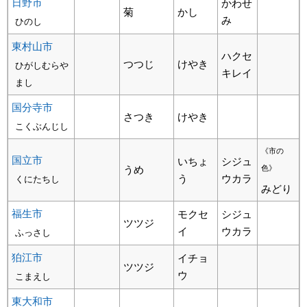
日野市
かわせ
菊
かし
み
ひのし
東村山市
ハクセ
つつじ
けやき
ひがしむらや
キレイ
まし
国分寺市
さつき
けやき
こくぶんじし
《市の
国立市
いちょ
シジュ
うめ
色》
う
ウカラ
くにたちし
みどり
福生市
モクセ
シジュ
ツツジ
イ
ウカラ
ふっさし
狛江市
イチョ
ツツジ
ウ
こまえし
東大和市