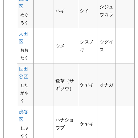
区
シジュ
ハギ
シイ
ウカラ
めぐ
ろく
大田
区
クスノ
ウグイ
ウメ
キ
ス
おお
たく
世田
谷区
鷺草（サ
ケヤキ
オナガ
せた
ギソウ）
がや
く
渋谷
区
ハナショ
ケヤキ
ウブ
しぶ
やく