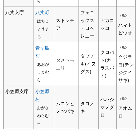
ら
八丈支庁
八丈町
フェニ
《魚》
ストレチ
ックス
アカコ
はちじ
ハマト
ア
・ロベ
ッコ
ょうま
ビウオ
レニー
ち
青ヶ島
《魚》
クロバ
村
タブノ
クジラ
タメトモ
ト(カ
キ(イヌ
あおが
ヨ(テン
ユリ
ラスバ
グス)
しまむ
ジクイ
ト)
ら
サキ)
小笠原支庁
小笠原
村
ハハジ
《魚》
ムニンヒ
タコノ
マメグ
おがさ
アオム
メツバキ
キ
ロ
わらむ
ロ
ら