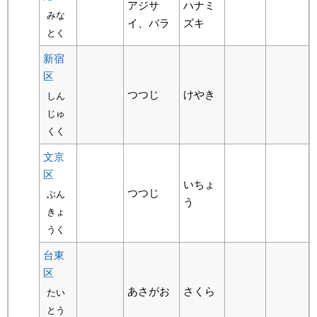
アジサ
ハナミ
みな
イ、バラ
ズキ
とく
新宿
区
つつじ
けやき
しん
じゅ
くく
文京
区
いちょ
つつじ
ぶん
う
きょ
うく
台東
区
あさがお
さくら
たい
とう