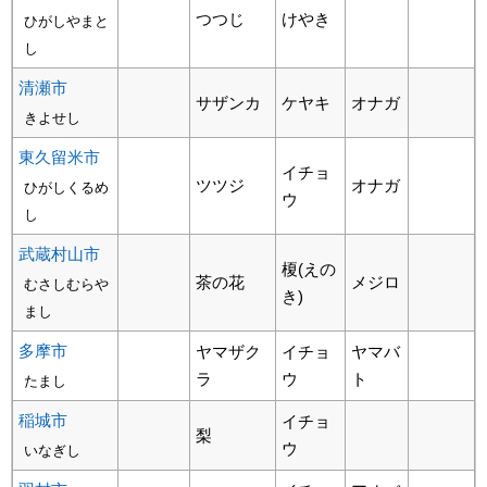
つつじ
けやき
ひがしやまと
し
清瀬市
サザンカ
ケヤキ
オナガ
きよせし
東久留米市
イチョ
ツツジ
オナガ
ひがしくるめ
ウ
し
武蔵村山市
榎(えの
茶の花
メジロ
むさしむらや
き)
まし
多摩市
ヤマザク
イチョ
ヤマバ
ラ
ウ
ト
たまし
稲城市
イチョ
梨
ウ
いなぎし