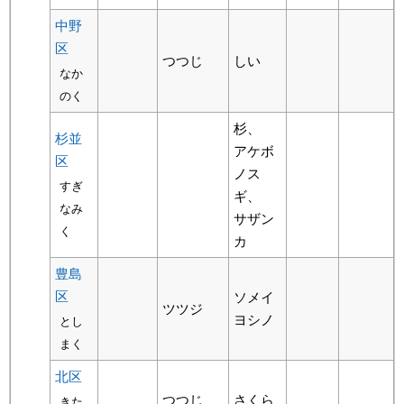
中野
区
つつじ
しい
なか
のく
杉、
杉並
アケボ
区
ノス
すぎ
ギ、
なみ
サザン
く
カ
豊島
区
ソメイ
ツツジ
ヨシノ
とし
まく
北区
つつじ
さくら
きた