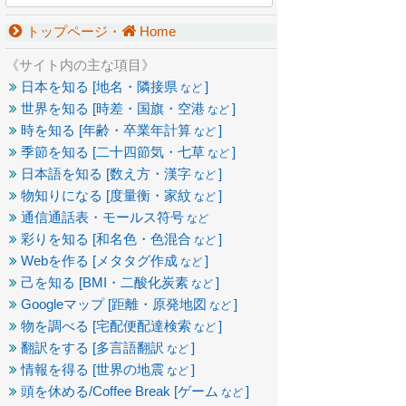
トップページ・
Home
《サイト内の主な項目》
日本を知る [地名・隣接県
]
など
世界を知る [時差・国旗・空港
]
など
時を知る [年齢・卒業年計算
]
など
季節を知る [二十四節気・七草
]
など
日本語を知る [数え方・漢字
]
など
物知りになる [度量衡・家紋
]
など
通信通話表・モールス符号
など
彩りを知る [和名色・色混合
]
など
Webを作る [メタタグ作成
]
など
己を知る [BMI・二酸化炭素
]
など
Googleマップ [距離・原発地図
]
など
物を調べる [宅配便配達検索
]
など
翻訳をする [多言語翻訳
]
など
情報を得る [世界の地震
]
など
頭を休める/Coffee Break [ゲーム
]
など