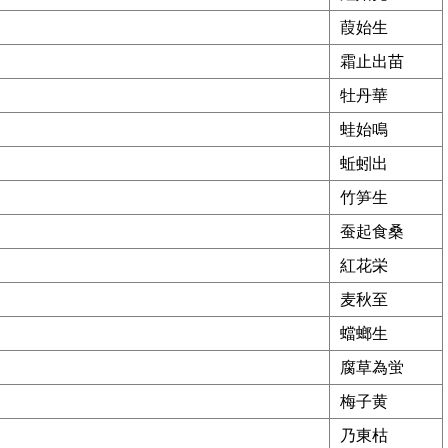
葭始生
霜止出苗
牡丹華
蛙始鳴
蚯蚓出
竹笋生
蚕起食桑
紅花栄
麦秋至
蟷螂生
腐草為蛍
梅子黄
乃東枯