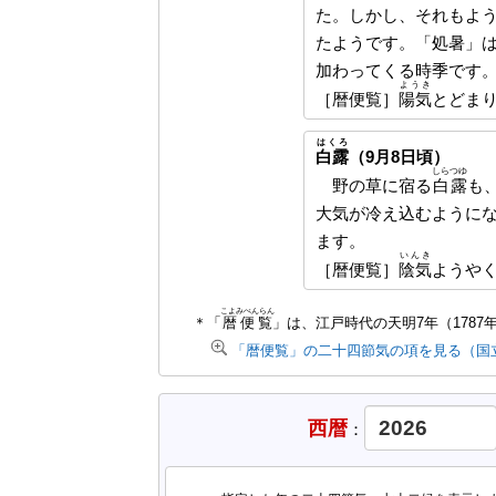
た。しかし、それもよ
たようです。「処暑」
加わってくる時季です
ようき
［暦便覧］
陽気
とどま
はくろ
白露
（9月8日頃）
しらつゆ
野の草に宿る
白露
も
大気が冷え込むように
ます。
いんき
［暦便覧］
陰気
ようや
こよみべんらん
＊「
暦便覧
」は、江戸時代の天明7年（1787
「暦便覧」の二十四節気の項を見る（国
西暦
：