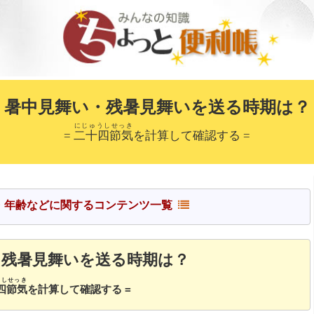
暑中見舞い・残暑見舞いを送る時期は？
にじゅうしせっき
=
二十四節気
を計算して確認する =
・季節・年齢などに関するコンテンツ一覧
・残暑見舞いを送る時期は？
うしせっき
四節気
を計算して確認する =