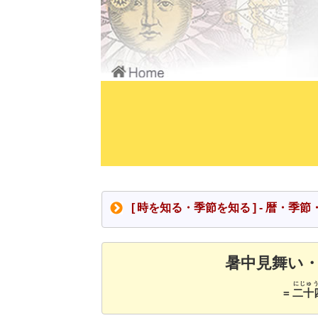
[ 時を知る・季節を知る ] - 暦
暑中見舞い
にじゅ
=
二十