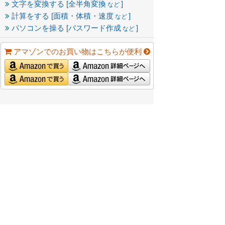
文字を変換する [全半角変換
]
など
計算をする [面積・体積・速度
]
など
パソコンを操る [パスワード作成
]
など
アマゾンでのお買い物はこちらが便利