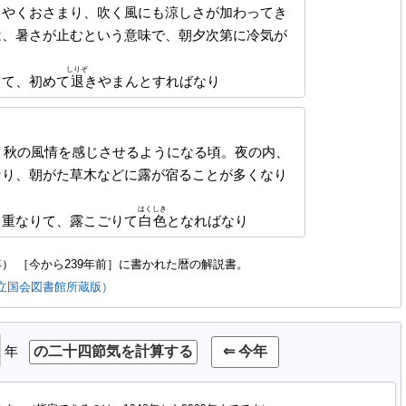
うやくおさまり、吹く風にも涼しさが加わってき
は、暑さが止むという意味で、朝夕次第に冷気が
。
しりぞ
りて、初めて
退
きやまんとすればなり
、秋の風情を感じさせるようになる頃。夜の内、
なり、朝がた草木などに露が宿ることが多くなり
はくしき
く重なりて、露こごりて
白色
となればなり
年）
［今から239年前］に書かれた暦の解説書。
立国会図書館所蔵版）
年