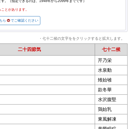
。（指定できるのは、1948年から2099年までです）
ることがあります。
ちら
でご確認ください
・七十二候の文字ををクリックすると拡大します。
二十四節気
七十二候
芹乃栄
水泉動
雉始雊
款冬華
水沢腹堅
鶏始乳
東風解凍
黄鶯睍睆