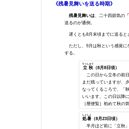
《残暑見舞いを送る時期》
残暑見舞いは
、二十四節気の
「
送るのが通例。
遅くとも8月末頃までに送ると
ただし、9月は秋という感覚にな
する。
りっしゅう
立秋
（8月8日頃）
この日から立冬の前日
まだ残っていますが、
なってくるころで、「
いいます。この日以降
［暦便覧］初めて秋の
しょしょ
処暑
（8月23日頃）
半月ほど前に「立秋」