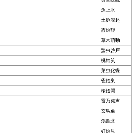
魚上氷
土脉潤起
霞始靆
草木萌動
蟄虫啓戸
桃始笑
菜虫化蝶
雀始巣
桜始開
雷乃発声
玄鳥至
鴻雁北
虹始見