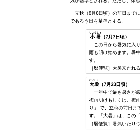
気が基準とされる。ただし、体
立秋（8月8日頃）の前日まで
であろう日を基準とする。
しょうしょ
小暑
（7月7日頃）
この日から暑気に入り
雨も明け始めます。暑
す。
［暦便覧］大暑来たれ
たいしょ
大暑
（7月23日頃）
一年中で最も暑さが厳
梅雨明けもしくは、梅雨
り」 で、立秋の前日ま
す。「大暑」は、この
［暦便覧］暑気いたり