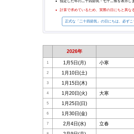
指定した年の二十四節気・七十二候を表示します
計算で求めているため、実際の日にちと異な
正式な「二十四節気」の日にちは、必ずこ
2026年
1月5日(月)
小寒
1
1月10日(土)
2
1月15日(木)
3
1月20日(火)
大寒
4
1月25日(日)
5
1月30日(金)
6
2月4日(水)
立春
7
2月9日(月)
8