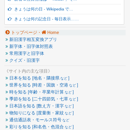
きょうは何の日 - Wikipedia で…
きょうは何の記念日 - 毎日表示……
トップページ・
Home
新旧漢字相互変換アプリ
新字体・旧字体対照表
常用漢字と旧字体
クイズ・旧漢字
《サイト内の主な項目》
日本を知る [地名・隣接県
]
など
世界を知る [時差・国旗・空港
]
など
時を知る [年齢・卒業年計算
]
など
季節を知る [二十四節気・七草
]
など
日本語を知る [数え方・漢字
]
など
物知りになる [度量衡・家紋
]
など
通信通話表・モールス符号
など
彩りを知る [和名色・色混合
]
など