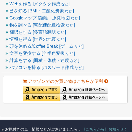
Webを作る [メタタグ作成
]
など
己を知る [BMI・二酸化炭素
]
など
Googleマップ [距離・原発地図
]
など
物を調べる [宅配便配達検索
]
など
翻訳をする [多言語翻訳
]
など
情報を得る [世界の地震
]
など
頭を休める/Coffee Break [ゲーム
]
など
文字を変換する [全半角変換
]
など
計算をする [面積・体積・速度
]
など
パソコンを操る [パスワード作成
]
など
アマゾンでのお買い物はこちらが便利
●
お気付きの点，情報などがごさいましたら，
《こちらから》お知らせく