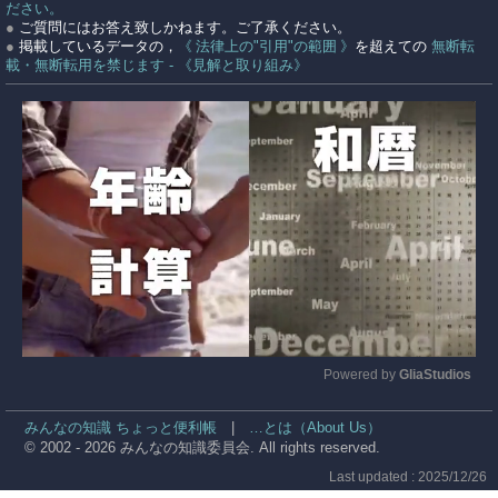
ださい。
●
ご質問にはお答え致しかねます。ご了承ください。
●
掲載しているデータの，
《 法律上の"引用"の範囲 》
を超えての
無断転
載・無断転用を禁じます - 《見解と取り組み》
Powered by 
GliaStudios
Mute
みんなの知識 ちょっと便利帳
|
…とは（About Us）
© 2002 - 2026 みんなの知識委員会. All rights reserved.
Last updated : 2025/12/26