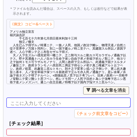
＊ファイルを読みんだ場合は、スペースの入力、もしくは改行などで結果が表
示されます。
《例文》コピー&ペースト
アメリカ独立宣言
福沢諭吉訳
千七百七十六年第七月四日亜米利加十三州
独立ノ檄文
人生已ムヲ得ザルノ時運ニテ、一族ノ人民、他国ノ政治ヲ離レ、物理天道ノ自然ニ
従テ世界中ノ万国ト同列シ、別ニ一国ヲ建ルノ時ニ至テハ、其建国スル所以ノ原因ヲ
述ベ、人心ヲ察シテ之ニ布告セザルヲ得ズ。
天ノ人ヲ生ズルハ億兆皆同一轍ニテ、之ニ附与スルニ動カス可カラザルノ通義ヲ以
テス。即チ其通義トハ人ノ自カラ生命ヲ保シ自由ヲ求メ幸福ヲ祈ルノ類ニテ、他ヨリ
之ヲ如何トモス可ラザルモノナリ。人間ニ政府ヲ立ル所以ハ、此通義ヲ固クスルタメ
ノ趣旨ニテ、政府タランモノハ其臣民ニ満足ヲ得セシメ初テ真ニ権威アルト云フベ
シ。政府ノ処置、此趣旨ニ戻ルトキハ、則チ之ヲ変革シ或ハ之ヲ倒シテ、更ニ此大趣
旨ニ基キ、人ノ安全幸福ヲ保ツベキ新政府ヲ立ルモ亦人民ノ通義ナリ。是レ余輩ノ弁
論ヲ俟タズシテ明了ナルベシ。○因循姑息ノ意ヲ以テ考フレバ、旧来ノ政府ハ一旦軽卒
ノ挙動ニテ変ジ難シト思フベシ。然レドモ同一ノ人民ヲ目的ト為シテ強奪ヲ恣ニシ悪
俗ヲ改メシメズンバ、遂ニハ自主自裁ノ特権ヲ以テ国内ヲ悩マスニ至ルベシ。
《チェック前文章をコピー》
［チェック結果］