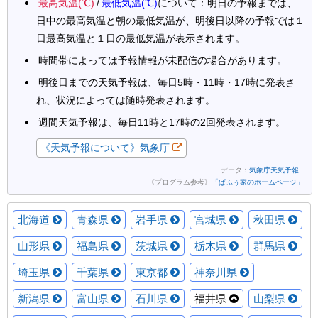
最高気温(℃)
/
最低気温(℃)
について：明日の予報までは、
日中の最高気温と朝の最低気温が、明後日以降の予報では１
日最高気温と１日の最低気温が表示されます。
時間帯によっては予報情報が未配信の場合があります。
明後日までの天気予報は、毎日5時・11時・17時に発表さ
れ、状況によっては随時発表されます。
週間天気予報は、毎日11時と17時の2回発表されます。
《天気予報について》気象庁
データ：
気象庁天気予報
《プログラム参考》
「ぱふぅ家のホームページ」
北海道
青森県
岩手県
宮城県
秋田県
山形県
福島県
茨城県
栃木県
群馬県
埼玉県
千葉県
東京都
神奈川県
新潟県
富山県
石川県
福井県
山梨県