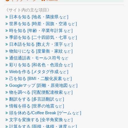
《サイト内の主な項目》
日本を知る [地名・隣接県
]
など
世界を知る [時差・国旗・空港
]
など
時を知る [年齢・卒業年計算
]
など
季節を知る [二十四節気・七草
]
など
日本語を知る [数え方・漢字
]
など
物知りになる [度量衡・家紋
]
など
通信通話表・モールス符号
など
彩りを知る [和名色・色混合
]
など
Webを作る [メタタグ作成
]
など
己を知る [BMI・二酸化炭素
]
など
Googleマップ [距離・原発地図
]
など
物を調べる [宅配便配達検索
]
など
翻訳をする [多言語翻訳
]
など
情報を得る [世界の地震
]
など
頭を休める/Coffee Break [ゲーム
]
など
文字を変換する [全半角変換
]
など
計算をする [面積・体積・速度
]
など