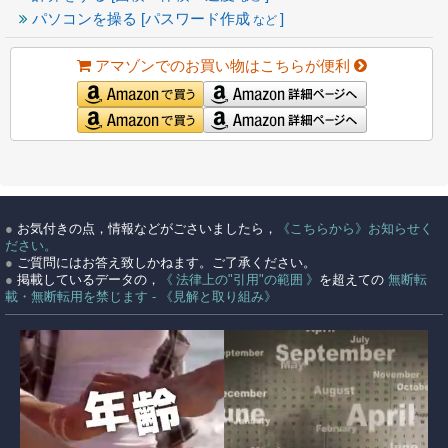
パソコンを操る [パスワード作成
]
など
アマゾンでのお買い物はこちらが便利
●
お気付きの点，情報などがごさいましたら，
《こちらから》お知らせく
ださい。
●
ご質問にはお答え致しかねます。ご了承ください。
●
掲載しているデータの，
《 法律上の"引用"の範囲 》
を超えての
無断転
載・無断転用を禁じます - 《見解と取り組み》