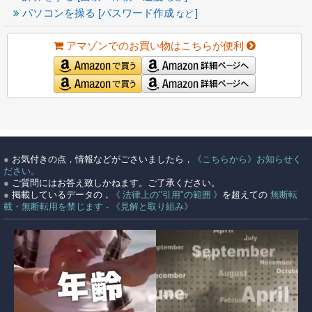
パソコンを操る [パスワード作成
]
など
アマゾンでのお買い物はこちらが便利
●
お気付きの点，情報などがごさいましたら，
《こちらから》お知らせく
ださい。
●
ご質問にはお答え致しかねます。ご了承ください。
●
掲載しているデータの，
《 法律上の"引用"の範囲 》
を超えての
無断転
載・無断転用を禁じます - 《見解と取り組み》