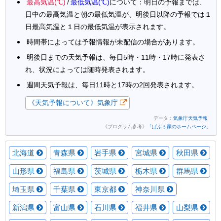
最高気温(℃)
/
最低気温(℃)
について：明日の予報までは、
日中の最高気温と朝の最低気温が、明後日以降の予報では１
日最高気温と１日の最低気温が表示されます。
時間帯によっては予報情報が未配信の場合があります。
明後日までの天気予報は、毎日5時・11時・17時に発表さ
れ、状況によっては随時発表されます。
週間天気予報は、毎日11時と17時の2回発表されます。
《天気予報について》気象庁
データ：
気象庁天気予報
《プログラム参考》
「ぱふぅ家のホームページ」
北海道
青森県
岩手県
宮城県
秋田県
山形県
福島県
茨城県
栃木県
群馬県
埼玉県
千葉県
東京都
神奈川県
新潟県
富山県
石川県
福井県
山梨県