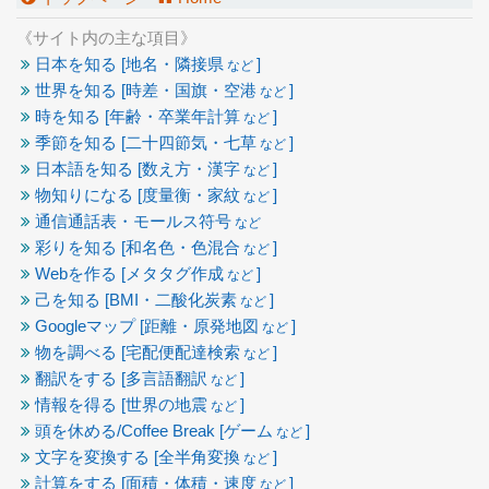
《サイト内の主な項目》
日本を知る [地名・隣接県
]
など
世界を知る [時差・国旗・空港
]
など
時を知る [年齢・卒業年計算
]
など
季節を知る [二十四節気・七草
]
など
日本語を知る [数え方・漢字
]
など
物知りになる [度量衡・家紋
]
など
通信通話表・モールス符号
など
彩りを知る [和名色・色混合
]
など
Webを作る [メタタグ作成
]
など
己を知る [BMI・二酸化炭素
]
など
Googleマップ [距離・原発地図
]
など
物を調べる [宅配便配達検索
]
など
翻訳をする [多言語翻訳
]
など
情報を得る [世界の地震
]
など
頭を休める/Coffee Break [ゲーム
]
など
文字を変換する [全半角変換
]
など
計算をする [面積・体積・速度
]
など