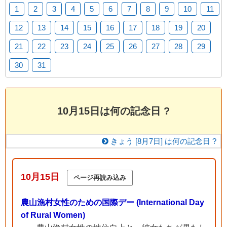
1
2
3
4
5
6
7
8
9
10
11
12
13
14
15
16
17
18
19
20
21
22
23
24
25
26
27
28
29
30
31
10月15日は何の記念日 ?
きょう [
8月7日] は何の記念日 ?
10月15日
農山漁村女性のための国際デー (International Day
of Rural Women)