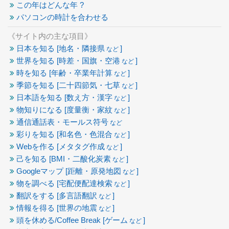
この年はどんな年 ?
パソコンの時計を合わせる
《サイト内の主な項目》
日本を知る [地名・隣接県
]
など
世界を知る [時差・国旗・空港
]
など
時を知る [年齢・卒業年計算
]
など
季節を知る [二十四節気・七草
]
など
日本語を知る [数え方・漢字
]
など
物知りになる [度量衡・家紋
]
など
通信通話表・モールス符号
など
彩りを知る [和名色・色混合
]
など
Webを作る [メタタグ作成
]
など
己を知る [BMI・二酸化炭素
]
など
Googleマップ [距離・原発地図
]
など
物を調べる [宅配便配達検索
]
など
翻訳をする [多言語翻訳
]
など
情報を得る [世界の地震
]
など
頭を休める/Coffee Break [ゲーム
]
など