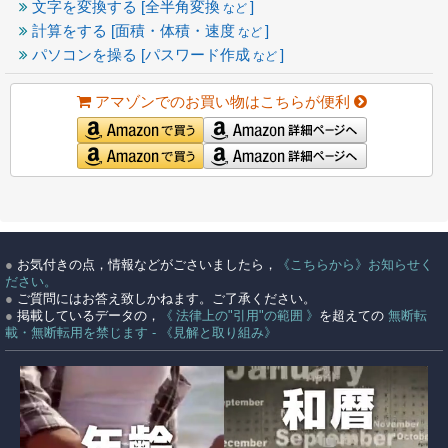
文字を変換する [全半角変換
]
など
計算をする [面積・体積・速度
]
など
パソコンを操る [パスワード作成
]
など
アマゾンでのお買い物はこちらが便利
●
お気付きの点，情報などがごさいましたら，
《こちらから》お知らせく
ださい。
●
ご質問にはお答え致しかねます。ご了承ください。
●
掲載しているデータの，
《 法律上の"引用"の範囲 》
を超えての
無断転
載・無断転用を禁じます - 《見解と取り組み》