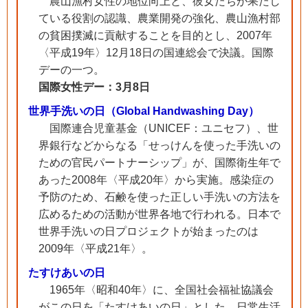
農山漁村女性の地位向上と、彼女たちが果たし
ている役割の認識、農業開発の強化、農山漁村部
の貧困撲滅に貢献することを目的とし、2007年
〈平成19年〉12月18日の国連総会で決議。国際
デーの一つ。
国際女性デー：3月8日
世界手洗いの日（Global Handwashing Day）
国際連合児童基金（UNICEF：ユニセフ）、世
界銀行などからなる「せっけんを使った手洗いの
ための官民パートナーシップ」が、国際衛生年で
あった2008年〈平成20年〉から実施。感染症の
予防のため、石鹸を使った正しい手洗いの方法を
広めるための活動が世界各地で行われる。日本で
世界手洗いの日プロジェクトが始まったのは
2009年〈平成21年〉。
たすけあいの日
1965年〈昭和40年〉に、全国社会福祉協議会
がこの日を「たすけあいの日」とした。日常生活