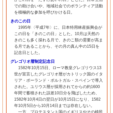
での助け合いや、地域社会でのボランティア活動
を積極的な参加を呼びかける日。
きのこの日
1995年〈平成7年〉に、日本特用林産振興会が
この日を「きのこの日」とした。10月は天然の
きのこも多く採れる月で、きのこ類の需要が高ま
る月であることから、その月の真ん中の15日を
記念日とした。
グレゴリオ暦制定記念日
1582年10月15日、ローマ教皇グレゴリウス13
世が宣言したグレゴリオ暦がカトリック国のイタ
リア・ポーランド・ポルトガル・スペインで導入
された。ユリウス暦が採用されてからの約1600
年間で蓄積された誤差10日分を飛ばしたため、
1582年10月4日の翌日が10月15日になり、1582
年10月5日から10月14日までは存在しない。
一方、プロテスタント国のイギリスやその植民