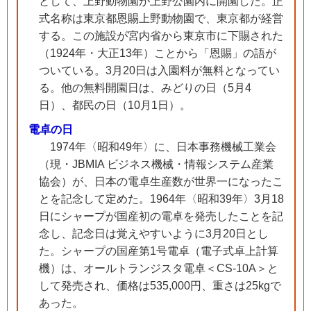
として、上野動物園が上野公園内に開園した。正
式名称は東京都恩賜上野動物園で、東京都が経営
する。この施設が宮内省から東京市に下賜された
（1924年・大正13年）ことから「恩賜」の語が
ついている。3月20日は入園料が無料となってい
る。他の無料開園日は、みどりの日（5月4
日）、都民の日（10月1日）。
電卓の日
1974年〈昭和49年〉に、日本事務機械工業会
（現・JBMIA ビジネス機械・情報システム産業
協会）が、日本の電卓生産数が世界一になったこ
とを記念して定めた。1964年〈昭和39年〉3月18
日にシャープが国産初の電卓を発売したことを記
念し、記念日は覚えやすいように3月20日とし
た。シャープの国産第1号電卓（電子式卓上計算
機）は、オールトランジスタ電卓＜CS-10A＞と
して発売され、価格は535,000円、重さは25kgで
あった。