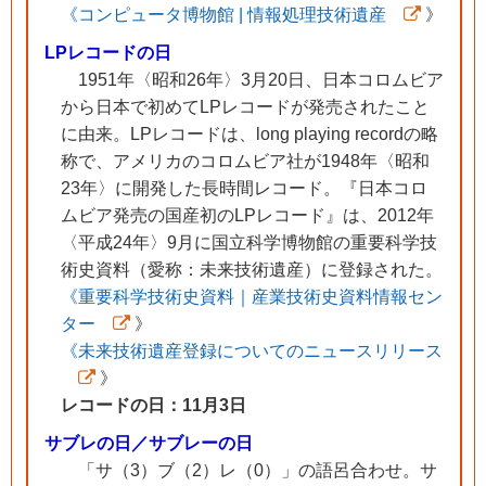
《コンピュータ博物館 | 情報処理技術遺産
》
LPレコードの日
1951年〈昭和26年〉3月20日、日本コロムビア
から日本で初めてLPレコードが発売されたこと
に由来。LPレコードは、long playing recordの略
称で、アメリカのコロムビア社が1948年〈昭和
23年〉に開発した長時間レコード。『日本コロ
ムビア発売の国産初のLPレコード』は、2012年
〈平成24年〉9月に国立科学博物館の重要科学技
術史資料（愛称：未来技術遺産）に登録された。
《重要科学技術史資料｜産業技術史資料情報セン
ター
》
《未来技術遺産登録についてのニュースリリース
》
レコードの日：11月3日
サブレの日／サブレーの日
「サ（3）ブ（2）レ（0）」の語呂合わせ。サ