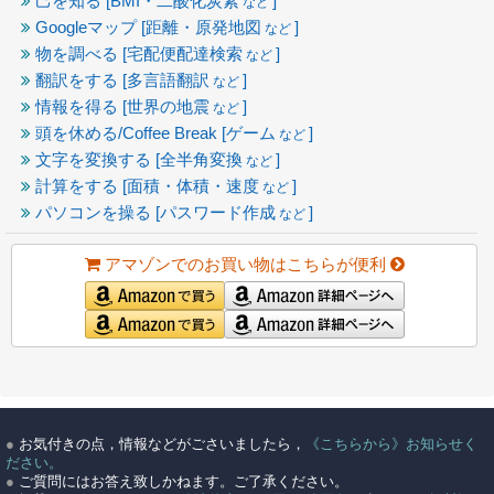
己を知る [BMI・二酸化炭素
]
など
Googleマップ [距離・原発地図
]
など
物を調べる [宅配便配達検索
]
など
翻訳をする [多言語翻訳
]
など
情報を得る [世界の地震
]
など
頭を休める/Coffee Break [ゲーム
]
など
文字を変換する [全半角変換
]
など
計算をする [面積・体積・速度
]
など
パソコンを操る [パスワード作成
]
など
アマゾンでのお買い物はこちらが便利
●
お気付きの点，情報などがごさいましたら，
《こちらから》お知らせく
ださい。
●
ご質問にはお答え致しかねます。ご了承ください。