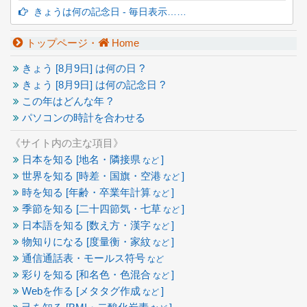
きょうは何の記念日 - 毎日表示……
トップページ・
Home
きょう [
8月9日] は何の日 ?
きょう [
8月9日] は何の記念日 ?
この年はどんな年 ?
パソコンの時計を合わせる
《サイト内の主な項目》
日本を知る [地名・隣接県
]
など
世界を知る [時差・国旗・空港
]
など
時を知る [年齢・卒業年計算
]
など
季節を知る [二十四節気・七草
]
など
日本語を知る [数え方・漢字
]
など
物知りになる [度量衡・家紋
]
など
通信通話表・モールス符号
など
彩りを知る [和名色・色混合
]
など
Webを作る [メタタグ作成
]
など