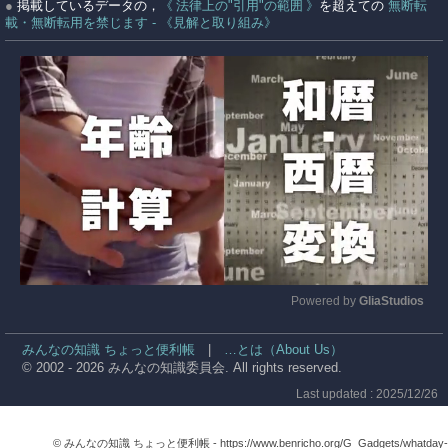
●
掲載しているデータの，
《 法律上の"引用"の範囲 》
を超えての
無断転
載・無断転用を禁じます - 《見解と取り組み》
Powered by 
GliaStudios
Mute
みんなの知識 ちょっと便利帳
|
…とは（About Us）
© 2002 - 2026 みんなの知識委員会. All rights reserved.
Last updated : 2025/12/26
© みんなの知識 ちょっと便利帳 -
https://www.benricho.org/G_Gadgets/whatday-