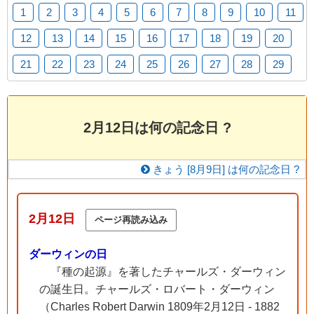
1
2
3
4
5
6
7
8
9
10
11
12
13
14
15
16
17
18
19
20
21
22
23
24
25
26
27
28
29
2月12日は何の記念日 ?
きょう [
8月9日] は何の記念日 ?
2月12日
ダーウィンの日
『種の起源』を著したチャールズ・ダーウィン
の誕生日。チャールズ・ロバート・ダーウィン
（Charles Robert Darwin 1809年2月12日 - 1882