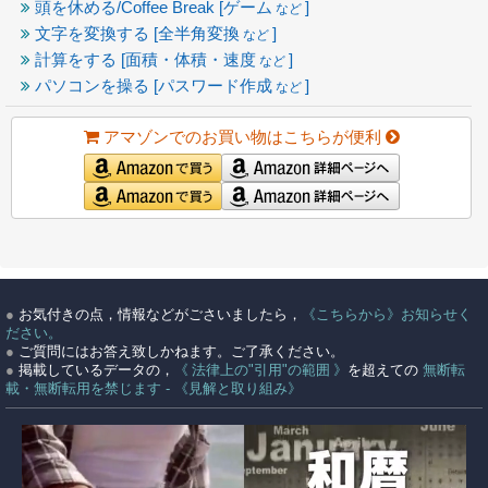
頭を休める/Coffee Break [ゲーム
]
など
文字を変換する [全半角変換
]
など
計算をする [面積・体積・速度
]
など
パソコンを操る [パスワード作成
]
など
アマゾンでのお買い物はこちらが便利
●
お気付きの点，情報などがごさいましたら，
《こちらから》お知らせく
ださい。
●
ご質問にはお答え致しかねます。ご了承ください。
●
掲載しているデータの，
《 法律上の"引用"の範囲 》
を超えての
無断転
載・無断転用を禁じます - 《見解と取り組み》