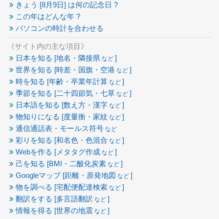
きょう [
8月9日] は何の記念日 ?
この年はどんな年 ?
パソコンの時計を合わせる
《サイト内の主な項目》
日本を知る [地名・隣接県
]
など
世界を知る [時差・国旗・空港
]
など
時を知る [年齢・卒業年計算
]
など
季節を知る [二十四節気・七草
]
など
日本語を知る [数え方・漢字
]
など
物知りになる [度量衡・家紋
]
など
通信通話表・モールス符号
など
彩りを知る [和名色・色混合
]
など
Webを作る [メタタグ作成
]
など
己を知る [BMI・二酸化炭素
]
など
Googleマップ [距離・原発地図
]
など
物を調べる [宅配便配達検索
]
など
翻訳をする [多言語翻訳
]
など
情報を得る [世界の地震
]
など