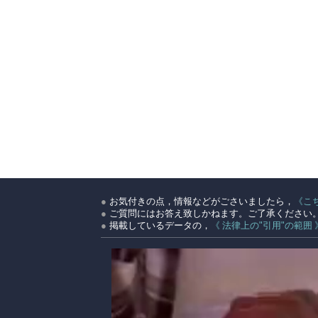
●
お気付きの点，情報などがごさいましたら，
《こ
●
ご質問にはお答え致しかねます。ご了承ください
●
掲載しているデータの，
《 法律上の"引用"の範囲 