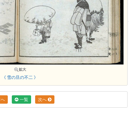
《 雪の旦の不二 》
前へ
一覧
次へ