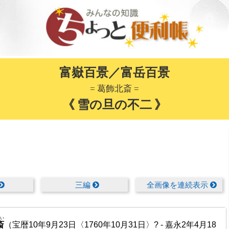
富嶽百景／富岳百景
= 葛飾北斎 =
《 雪の旦の不二 》
三編
全画像を連続表示
い
斎
（宝暦10年9月23日〈1760年10月31日〉? - 嘉永2年4月18