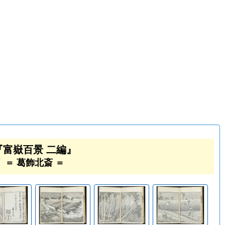
『富嶽百景 二編』
＝ 葛飾北斎 ＝