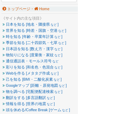
トップページ・
Home
《サイト内の主な項目》
日本を知る [地名・隣接県
]
など
世界を知る [時差・国旗・空港
]
など
時を知る [年齢・卒業年計算
]
など
季節を知る [二十四節気・七草
]
など
日本語を知る [数え方・漢字
]
など
物知りになる [度量衡・家紋
]
など
通信通話表・モールス符号
など
彩りを知る [和名色・色混合
]
など
Webを作る [メタタグ作成
]
など
己を知る [BMI・二酸化炭素
]
など
Googleマップ [距離・原発地図
]
など
物を調べる [宅配便配達検索
]
など
翻訳をする [多言語翻訳
]
など
情報を得る [世界の地震
]
など
頭を休める/Coffee Break [ゲーム
]
など