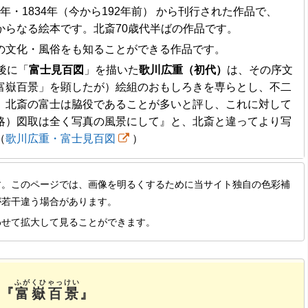
年・1834年
（今から192年前） から刊行された作品で、
からなる絵本です。北斎70歳代半ばの作品です。
の文化・風俗をも知ることができる作品です。
後に「
富士見百図
」を描いた
歌川広重（初代）
は、その序文
富嶽百景」を顕したが）絵組のおもしろきを専らとし、不二
、北斎の富士は脇役であることが多いと評し、これに対して
略）図取は全く写真の風景にして』と、北斎と違ってより写
（
歌川広重・富士見百図
）
す。このページでは、画像を明るくするために当サイト独自の色彩補
が若干違う場合があります。
わせて拡大して見ることができます。
ふがくひゃっけい
『
富嶽百景
』