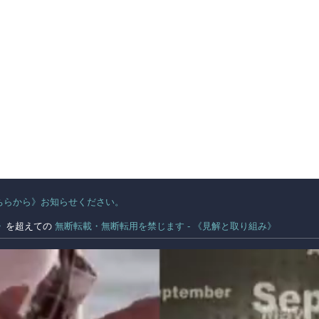
ちらから》お知らせください。
。
》
を超えての
無断転載・無断転用を禁じます - 《見解と取り組み》