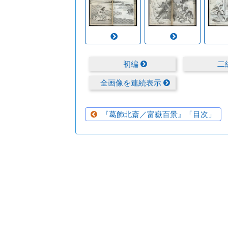
初編
二
全画像を連続表示
『葛飾北斎／富嶽百景』「目次」