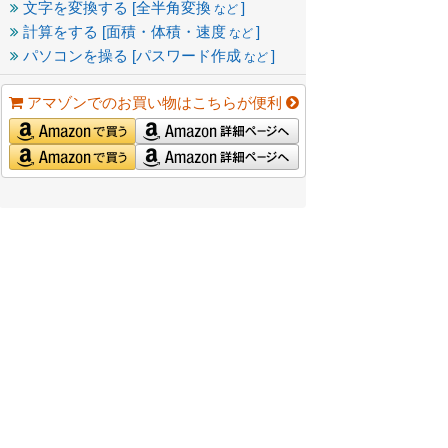
文字を変換する [全半角変換
]
など
計算をする [面積・体積・速度
]
など
パソコンを操る [パスワード作成
]
など
アマゾンでのお買い物はこちらが便利