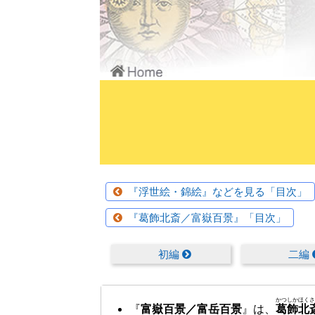
『浮世絵・錦絵』などを見る「目次」
『葛飾北斎／富嶽百景』「目次」
初編
二編
かつしかほくさ
『
富嶽百景／富岳百景
』は、
葛飾北