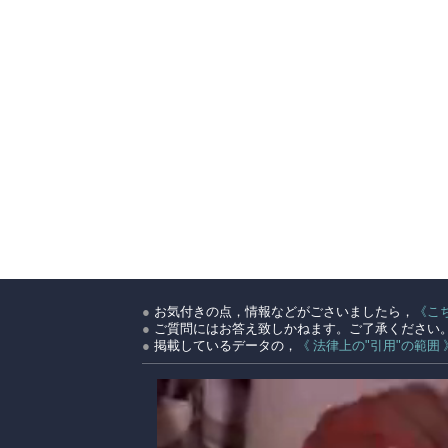
●
お気付きの点，情報などがごさいましたら，
《こ
●
ご質問にはお答え致しかねます。ご了承ください
●
掲載しているデータの，
《 法律上の"引用"の範囲 