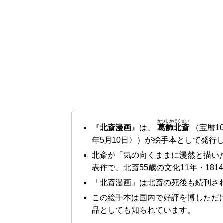
かつしかほくさい
『
北斎漫画
』は、
葛飾北斎
（宝暦10
年5月10日〉）が絵手本として発行
北斎が「気の向くままに漫然と描いた
表作で、北斎55歳の文化11年・181
「北斎漫画」は北斎の死後も続刊され
この絵手本は国内で好評を博しただ
品としても知られています。