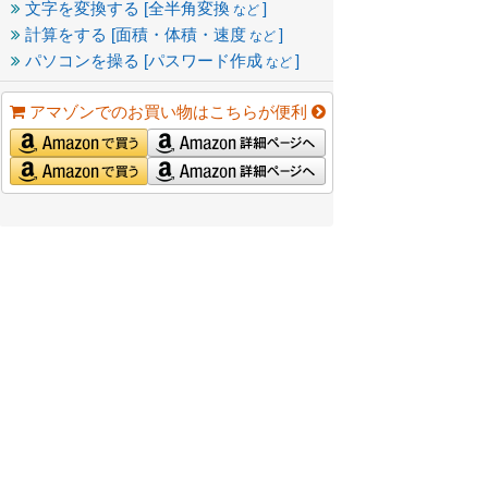
文字を変換する [全半角変換
]
など
計算をする [面積・体積・速度
]
など
パソコンを操る [パスワード作成
]
など
アマゾンでのお買い物はこちらが便利