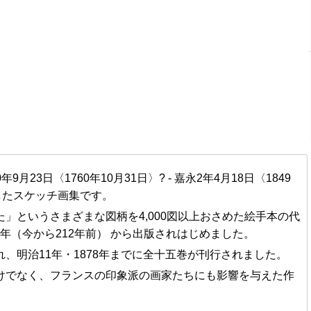
年9月23日〈1760年10月31日〉? - 嘉永2年4月18日〈1849
したスケッチ画集です。
」というさまざまな図柄を4,000図以上おさめた絵手本の代
4年
（今から212年前） から出版されはじめました。
、明治11年・1878年までに全十五巻が刊行されました。
けでなく、フランスの印象派の画家たちにも影響を与えた作