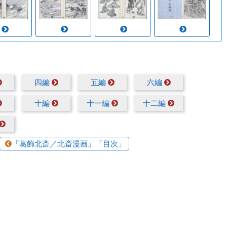
四編
五編
六編
十編
十一編
十二編
『葛飾北斎／北斎漫画』「目次」