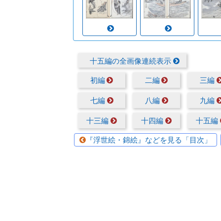
十五編の全画像連続表示
初編
二編
三編
七編
八編
九編
十三編
十四編
十五編
『浮世絵・錦絵』などを見る「目次」