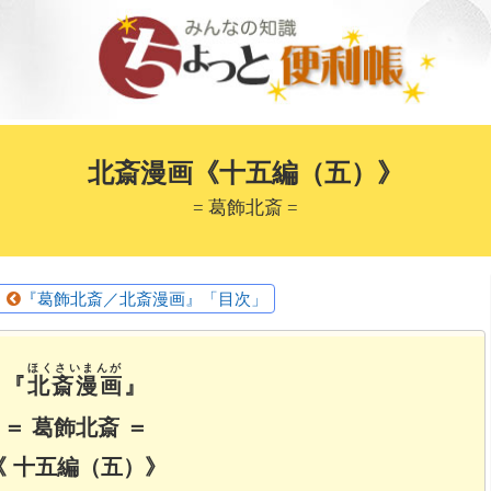
北斎漫画《十五編（五）》
= 葛飾北斎 =
『葛飾北斎／北斎漫画』「目次」
ほくさいまんが
『
北斎漫画
』
＝ 葛飾北斎 ＝
《 十五編（五）》