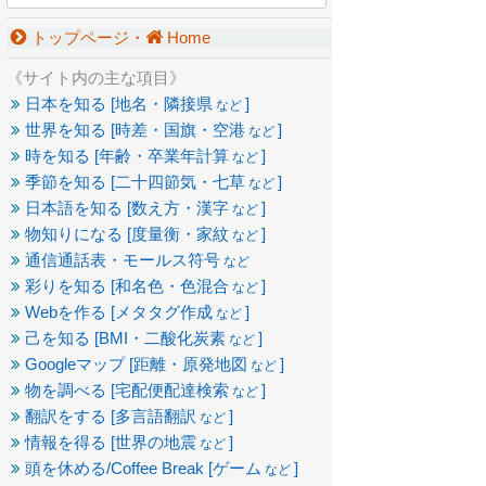
トップページ・
Home
《サイト内の主な項目》
日本を知る [地名・隣接県
]
など
世界を知る [時差・国旗・空港
]
など
時を知る [年齢・卒業年計算
]
など
季節を知る [二十四節気・七草
]
など
日本語を知る [数え方・漢字
]
など
物知りになる [度量衡・家紋
]
など
通信通話表・モールス符号
など
彩りを知る [和名色・色混合
]
など
Webを作る [メタタグ作成
]
など
己を知る [BMI・二酸化炭素
]
など
Googleマップ [距離・原発地図
]
など
物を調べる [宅配便配達検索
]
など
翻訳をする [多言語翻訳
]
など
情報を得る [世界の地震
]
など
頭を休める/Coffee Break [ゲーム
]
など