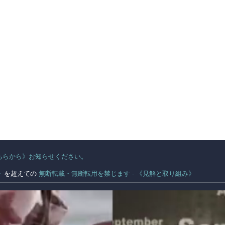
ちらから》お知らせください。
。
》
を超えての
無断転載・無断転用を禁じます - 《見解と取り組み》