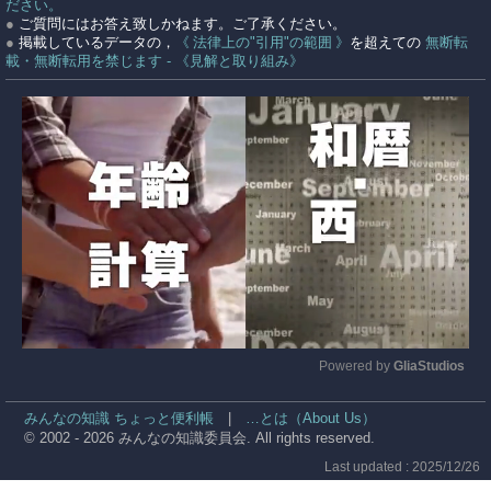
ださい。
●
ご質問にはお答え致しかねます。ご了承ください。
●
掲載しているデータの，
《 法律上の"引用"の範囲 》
を超えての
無断転
載・無断転用を禁じます - 《見解と取り組み》
Powered by 
GliaStudios
Mute
みんなの知識 ちょっと便利帳
|
…とは（About Us）
© 2002 - 2026 みんなの知識委員会. All rights reserved.
Last updated : 2025/12/26