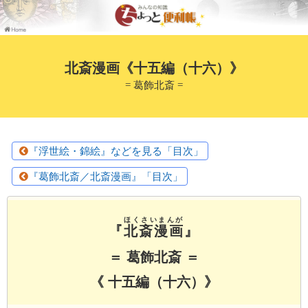
北斎漫画《十五編（十六）》
= 葛飾北斎 =
『浮世絵・錦絵』などを見る「目次」
『葛飾北斎／北斎漫画』「目次」
ほくさいまんが
『
北斎漫画
』
＝ 葛飾北斎 ＝
《 十五編（十六）》