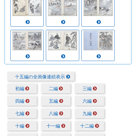
十五編の全画像連続表示
初編
二編
三編
四編
五編
六編
七編
八編
九編
十編
十一編
十二編