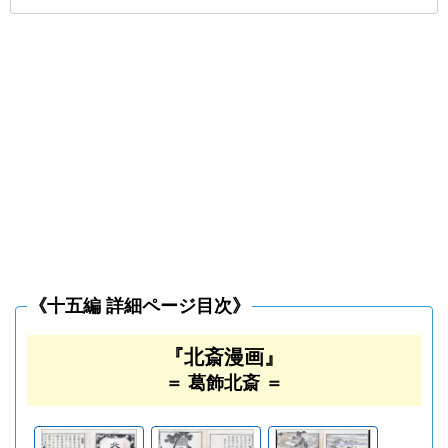
《十五編 詳細ページ目次》
『北斎漫画』
＝ 葛飾北斎 ＝