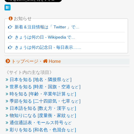
お知らせ
新着 & 注目情報は「 Twitter 」で…
きょうは何の日 - Wikipedia で…
きょうは何の記念日 - 毎日表示……
トップページ・
Home
《サイト内の主な項目》
日本を知る [地名・隣接県
]
など
世界を知る [時差・国旗・空港
]
など
時を知る [年齢・卒業年計算
]
など
季節を知る [二十四節気・七草
]
など
日本語を知る [数え方・漢字
]
など
物知りになる [度量衡・家紋
]
など
通信通話表・モールス符号
など
彩りを知る [和名色・色混合
]
など