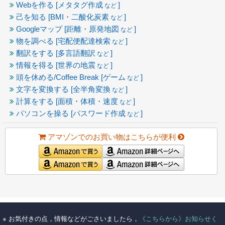
Webを作る [メタタグ作成
]
など
己を知る [BMI・二酸化炭素
]
など
Googleマップ [距離・原発地図
]
など
物を調べる [宅配便配達検索
]
など
翻訳をする [多言語翻訳
]
など
情報を得る [世界の地震
]
など
頭を休める/Coffee Break [ゲーム
]
など
文字を変換する [全半角変換
]
など
計算をする [面積・体積・速度
]
など
パソコンを操る [パスワード作成
]
など
アマゾンでのお買い物はこちらが便利
●
お気付きの点，情報などがごさいましたら，
《こちらから》お知らせく