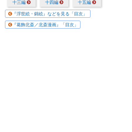
十三編
十四編
十五編
『浮世絵・錦絵』などを見る「目次」
『葛飾北斎／北斎漫画』「目次」