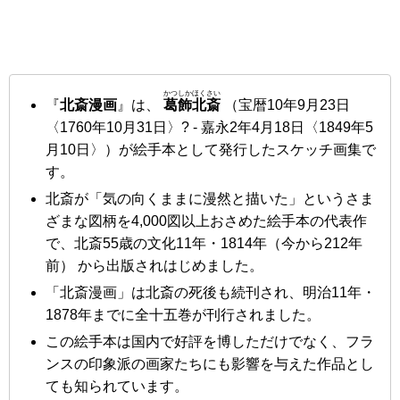
かつしかほくさい
『
北斎漫画
』は、
葛飾北斎
（宝暦10年9月23日
〈1760年10月31日〉? - 嘉永2年4月18日〈1849年5
月10日〉）が絵手本として発行したスケッチ画集で
す。
北斎が「気の向くままに漫然と描いた」というさま
ざまな図柄を4,000図以上おさめた絵手本の代表作
で、北斎55歳の文化11年・1814年
（今から212年
前） から出版されはじめました。
「北斎漫画」は北斎の死後も続刊され、明治11年・
1878年までに全十五巻が刊行されました。
この絵手本は国内で好評を博しただけでなく、フラ
ンスの印象派の画家たちにも影響を与えた作品とし
ても知られています。