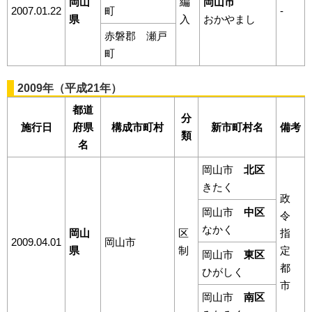
岡山
編
岡山市
2007.01.22
町
-
県
入
おかやまし
赤磐郡 瀬戸
町
2009年（平成21年）
都道
分
施行日
府県
構成市町村
新市町村名
備考
類
名
岡山市
北区
きたく
政
岡山市
中区
令
なかく
岡山
区
指
2009.04.01
岡山市
県
制
定
岡山市
東区
都
ひがしく
市
岡山市
南区