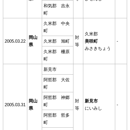
和気郡 吉永
町
久米郡 中央
町
久米郡
岡山
対
2005.03.22
久米郡 旭町
美咲町
-
県
等
みさきちょう
久米郡 柵原
町
新見市
阿哲郡 大佐
町
阿哲郡 神郷
岡山
対
新見市
2005.03.31
町
-
県
等
にいみし
阿哲郡 哲多
町