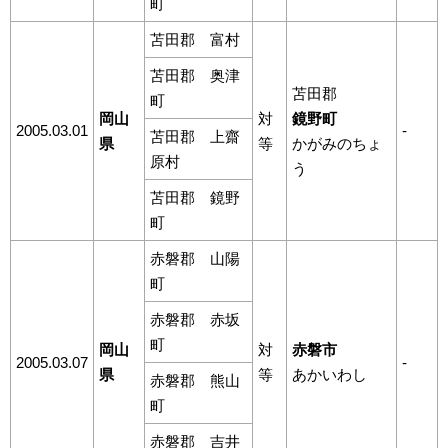
町
苫田郡 富村
苫田郡 奥津
苫田郡
町
岡山
対
鏡野町
2005.03.01
-
苫田郡 上齋
県
等
かがみのちょ
原村
う
苫田郡 鏡野
町
赤磐郡 山陽
町
赤磐郡 赤坂
町
岡山
対
赤磐市
2005.03.07
-
県
等
あかいわし
赤磐郡 熊山
町
赤磐郡 吉井