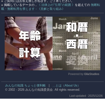
●
ご質問にはお答え致しかねます。ご了承ください。
●
掲載しているデータの，
《 法律上の"引用"の範囲 》
を超えての
無断転
載・無断転用を禁じます - 《見解と取り組み》
Powered by 
GliaStudios
Mute
みんなの知識 ちょっと便利帳
|
…とは（About Us）
© 2002 - 2026 みんなの知識委員会. All rights reserved.
Last updated : 2025/12/26