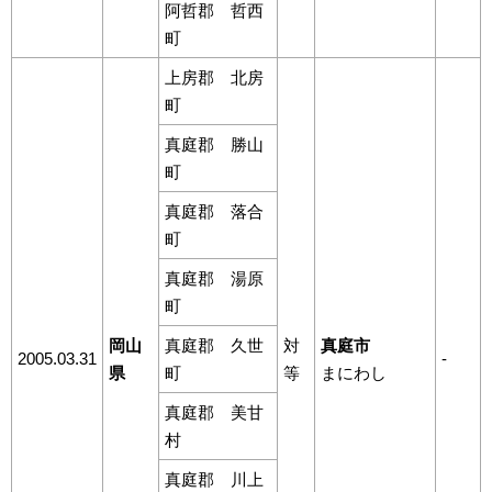
阿哲郡 哲西
町
上房郡 北房
町
真庭郡 勝山
町
真庭郡 落合
町
真庭郡 湯原
町
岡山
真庭郡 久世
対
真庭市
2005.03.31
-
県
町
等
まにわし
真庭郡 美甘
村
真庭郡 川上