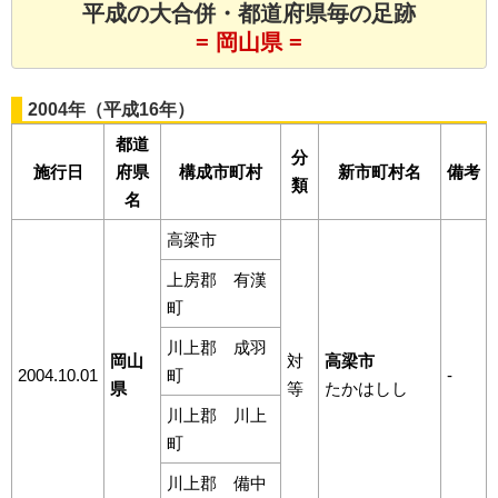
平成の大合併・都道府県毎の足跡
= 岡山県 =
2004年（平成16年）
都道
分
施行日
府県
構成市町村
新市町村名
備考
類
名
高梁市
上房郡 有漢
町
川上郡 成羽
岡山
対
高梁市
2004.10.01
町
-
県
等
たかはしし
川上郡 川上
町
川上郡 備中