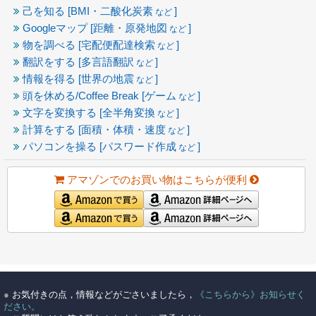
己を知る [BMI・二酸化炭素
]
など
Googleマップ [距離・原発地図
]
など
物を調べる [宅配便配達検索
]
など
翻訳をする [多言語翻訳
]
など
情報を得る [世界の地震
]
など
頭を休める/Coffee Break [ゲーム
]
など
文字を変換する [全半角変換
]
など
計算をする [面積・体積・速度
]
など
パソコンを操る [パスワード作成
]
など
アマゾンでのお買い物はこちらが便利
●
お気付きの点，情報などがごさいましたら，
《こちらから》お知らせく
ださい。