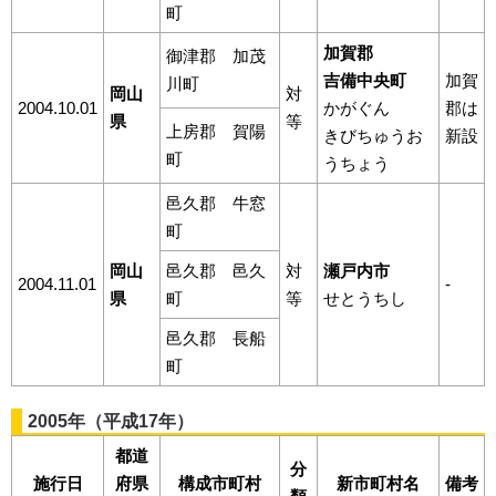
町
加賀郡
御津郡 加茂
吉備中央町
加賀
川町
岡山
対
2004.10.01
かがぐん
郡は
県
等
上房郡 賀陽
きびちゅうお
新設
町
うちょう
邑久郡 牛窓
町
岡山
邑久郡 邑久
対
瀬戸内市
2004.11.01
-
県
町
等
せとうちし
邑久郡 長船
町
2005年（平成17年）
都道
分
施行日
府県
構成市町村
新市町村名
備考