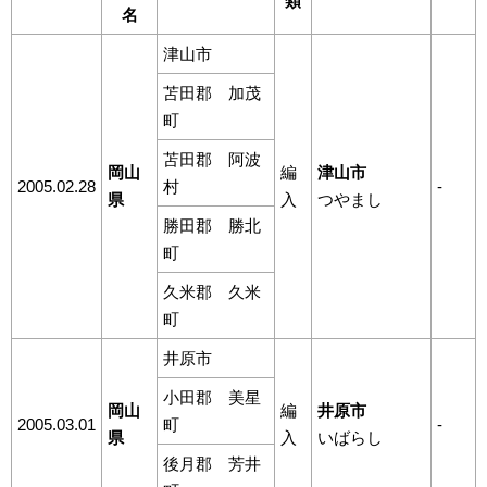
類
名
津山市
苫田郡 加茂
町
苫田郡 阿波
岡山
編
津山市
2005.02.28
村
-
県
入
つやまし
勝田郡 勝北
町
久米郡 久米
町
井原市
小田郡 美星
岡山
編
井原市
2005.03.01
町
-
県
入
いばらし
後月郡 芳井