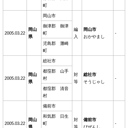
町
岡山市
御津郡 御津
岡山
編
岡山市
2005.03.22
町
-
県
入
おかやまし
児島郡 灘崎
町
総社市
都窪郡 山手
岡山
対
総社市
2005.03.22
村
-
県
等
そうじゃし
都窪郡 清音
村
備前市
和気郡 日生
岡山
対
備前市
2005.03.22
町
-
県
等
びぜんし