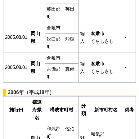
英田郡 英田
町
倉敷市
岡山
編
倉敷市
2005.08.01
-
浅口郡 船穂
県
入
くらしきし
町
倉敷市
岡山
編
倉敷市
2005.08.01
-
吉備郡 真備
県
入
くらしきし
町
2006年（平成18年）
都道
分
施行日
府県
構成市町村
新市町村名
備考
類
名
和気郡 佐伯
和気郡
町
岡山
対