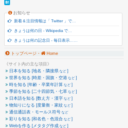
お知らせ
新着 & 注目情報は「 Twitter 」で…
きょうは何の日 - Wikipedia で…
きょうは何の記念日 - 毎日表示……
トップページ・
Home
《サイト内の主な項目》
日本を知る [地名・隣接県
]
など
世界を知る [時差・国旗・空港
]
など
時を知る [年齢・卒業年計算
]
など
季節を知る [二十四節気・七草
]
など
日本語を知る [数え方・漢字
]
など
物知りになる [度量衡・家紋
]
など
通信通話表・モールス符号
など
彩りを知る [和名色・色混合
]
など
Webを作る [メタタグ作成
]
など