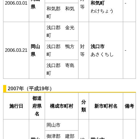
2006.03.01
和気町
-
県
等
和気郡 和気
わけちょう
町
浅口郡 金光
町
岡山
浅口郡 鴨方
対
浅口市
2006.03.21
-
県
町
等
あさくちし
浅口郡 寄島
町
2007年（平成19年）
都道
分
施行日
府県
構成市町村
新市町村名
備考
類
名
岡山市
御津郡 建部