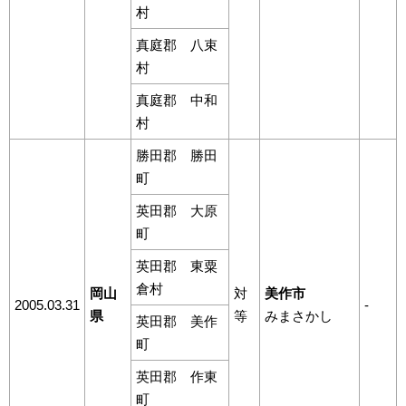
村
真庭郡 八束
村
真庭郡 中和
村
勝田郡 勝田
町
英田郡 大原
町
英田郡 東粟
倉村
岡山
対
美作市
2005.03.31
-
県
等
みまさかし
英田郡 美作
町
英田郡 作東
町