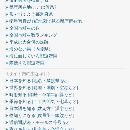
市町村名を検索する
県庁所在地/ここは何県?
形で当てよう都道府県
衛星写真&詳細地図で見る県庁所在地
全国市町村の数
全国市町村数ランキング
平成の大合併の足跡
海のない県（内陸県）
海に面している都道府県
隣接する都道府県
《サイト内の主な項目》
日本を知る [地名・隣接県
]
など
世界を知る [時差・国旗・空港
]
など
時を知る [年齢・卒業年計算
]
など
季節を知る [二十四節気・七草
]
など
日本語を知る [数え方・漢字
]
など
物知りになる [度量衡・家紋
]
など
通信通話表・モールス符号
など
彩りを知る [和名色・色混合
]
など