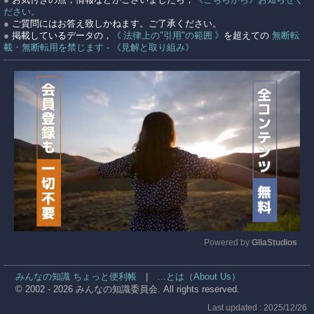
ださい。
●
ご質問にはお答え致しかねます。ご了承ください。
●
掲載しているデータの，
《 法律上の"引用"の範囲 》
を超えての
無断転
載・無断転用を禁じます - 《見解と取り組み》
Powered by 
GliaStudios
Mute
みんなの知識 ちょっと便利帳
|
…とは（About Us）
© 2002 - 2026 みんなの知識委員会. All rights reserved.
Last updated : 2025/12/26