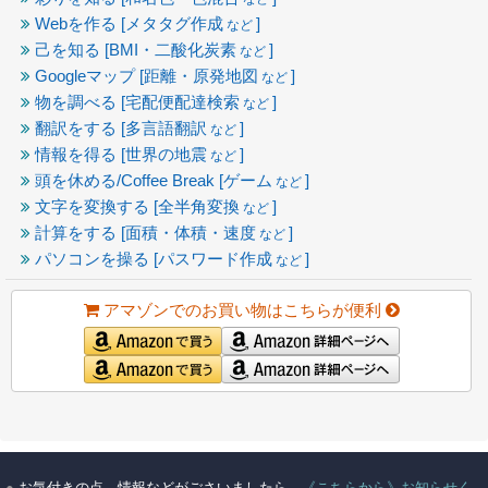
Webを作る [メタタグ作成
]
など
己を知る [BMI・二酸化炭素
]
など
Googleマップ [距離・原発地図
]
など
物を調べる [宅配便配達検索
]
など
翻訳をする [多言語翻訳
]
など
情報を得る [世界の地震
]
など
頭を休める/Coffee Break [ゲーム
]
など
文字を変換する [全半角変換
]
など
計算をする [面積・体積・速度
]
など
パソコンを操る [パスワード作成
]
など
アマゾンでのお買い物はこちらが便利
●
お気付きの点，情報などがごさいましたら，
《こちらから》お知らせく