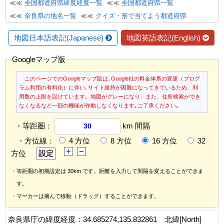
≪≪
全国都道府県緯度経度一覧
≪≪
全国都道府県一覧
≪≪
奈良県の地名一覧
≪≪
クイズ・形で当てよう都道府県
地図日本語表記(Japanese)
地図英語表記(English)
Googleマップ版
このページでのGoogleマップ版は､Google社の料金体系の変更（プログ
ラム利用の有料化）に伴い､サイト維持が困難になってきているため、利
用数の上限を設けています。地図がグレーになり、また、住所検索ができ
なくなるなど一部の機能が作動しなくなります｡ご了承ください｡
・等距圏：
km 間隔
・方位線：
4 方位
8 方位
16 方位
32
方位
・等距圏の初期設定は 30km です。距離を入力して間隔を変えることができま
す。
・マーカーは摘んで移動（ドラッグ）することができます。
奈良県庁の緯度経度：34.685274,135.832861 北緯[North]