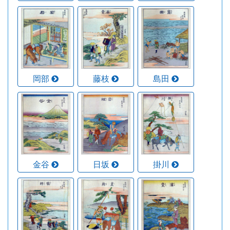
岡部
藤枝
島田
金谷
日坂
掛川