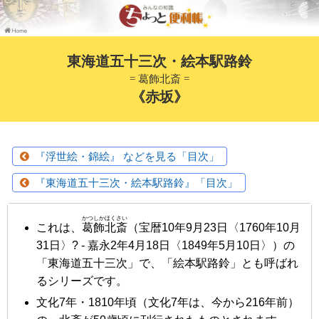
東海道五十三次・絵本駅路鈴
= 葛飾北斎 =
《赤坂》
『浮世絵・錦絵』 などを見る「目次」
『東海道五十三次・絵本駅路鈴』「目次」
かつしかほくさい
これは、
葛飾北斎
（宝暦10年9月23日〈1760年10月
31日〉? - 嘉永2年4月18日〈1849年5月10日〉）の
「東海道五十三次」で、「絵本駅路鈴」とも呼ばれ
るシリーズです。
文化7年・1810年頃
（文化7年は、今から216年前）