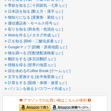
季節を知る [二十四節気・七草
]
など
日本語を知る [数え方・漢字
]
など
物知りになる [度量衡・家紋
]
など
通信通話表・モールス符号
など
彩りを知る [和名色・色混合
]
など
Webを作る [メタタグ作成
]
など
己を知る [BMI・二酸化炭素
]
など
Googleマップ [距離・原発地図
]
など
物を調べる [宅配便配達検索
]
など
翻訳をする [多言語翻訳
]
など
情報を得る [世界の地震
]
など
頭を休める/Coffee Break [ゲーム
]
など
文字を変換する [全半角変換
]
など
計算をする [面積・体積・速度
]
など
パソコンを操る [パスワード作成
]
など
アマゾンでのお買い物はこちらが便利