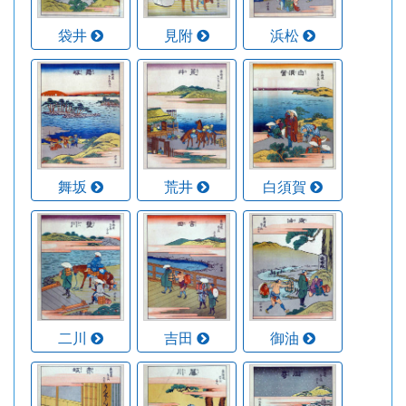
袋井
見附
浜松
舞坂
荒井
白須賀
二川
吉田
御油