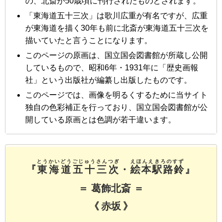
の、北斎が50歳頃に刊行されたものとされます。
「東海道五十三次」は歌川広重が有名ですが、広重
が東海道を描く30年も前に北斎が東海道五十三次を
描いていたと言うことになります。
このページの原画は、国立国会図書館が所蔵し公開
しているもので、昭和6年・1931年に「歴史画報
社」という出版社が編纂し出版したものです。
このページでは、画像を明るくするために当サイト
独自の色彩補正を行っており、国立国会図書館が公
開している原画とは色調が若干違います。
とうかいどうごじゅうさんつぎ
えほんえきろのすず
『
東海道五十三次
・
絵本駅路鈴
』
＝ 葛飾北斎 ＝
《 赤坂 》