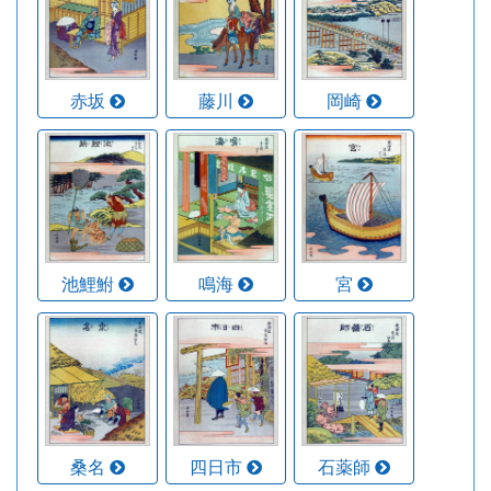
赤坂
藤川
岡崎
池鯉鮒
鳴海
宮
桑名
四日市
石薬師