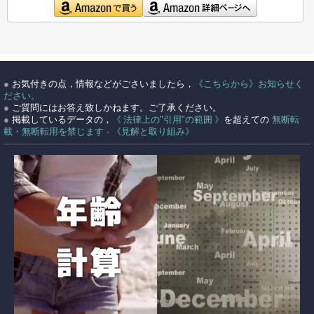
●
お気付きの点，情報などがごさいましたら，
《こちらから》お知らせく
ださい。
●
ご質問にはお答え致しかねます。ご了承ください。
●
掲載しているデータの，
《 法律上の"引用"の範囲 》
を超えての
無断転
載・無断転用を禁じます - 《見解と取り組み》