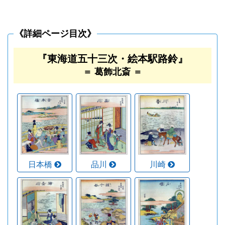
《詳細ページ目次》
『東海道五十三次・絵本駅路鈴』
＝ 葛飾北斎 ＝
日本橋
品川
川崎