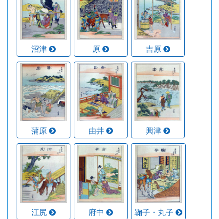
沼津
原
吉原
蒲原
由井
興津
江尻
府中
鞠子・丸子