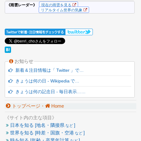
お知らせ
新着 & 注目情報は「 Twitter 」で…
きょうは何の日 - Wikipedia で…
きょうは何の記念日 - 毎日表示……
トップページ・
Home
《サイト内の主な項目》
日本を知る [地名・隣接県
]
など
世界を知る [時差・国旗・空港
]
など
時を知る [年齢・卒業年計算
]
など