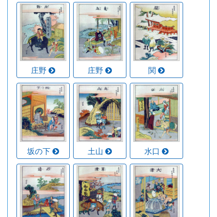
庄野
庄野
関
坂の下
土山
水口