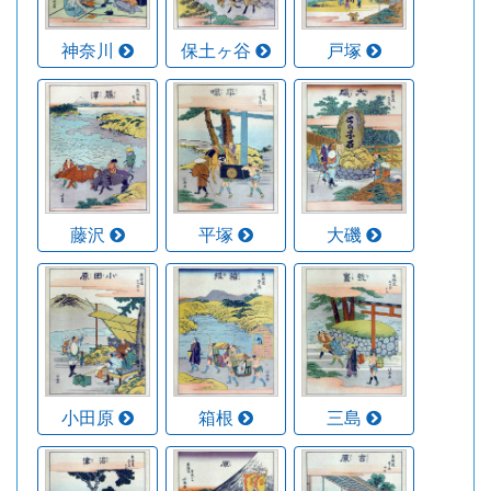
神奈川
保土ヶ谷
戸塚
藤沢
平塚
大磯
小田原
箱根
三島