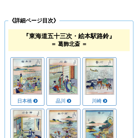
《詳細ページ目次》
『東海道五十三次・絵本駅路鈴』
＝ 葛飾北斎 ＝
日本橋
品川
川崎