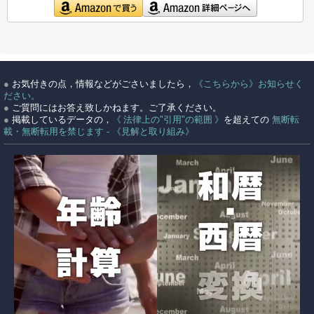
●
お気付きの点，情報などがごさいましたら，
《こちらから》お知らせく
ださい。
●
ご質問にはお答え致しかねます。ご了承ください。
●
掲載しているデータの，
《 法律上の"引用"の範囲 》
を超えての
無断転
載・無断転用を禁じます - 《見解と取り組み》