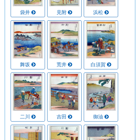
袋井
見附
浜松
舞坂
荒井
白須賀
二川
吉田
御油