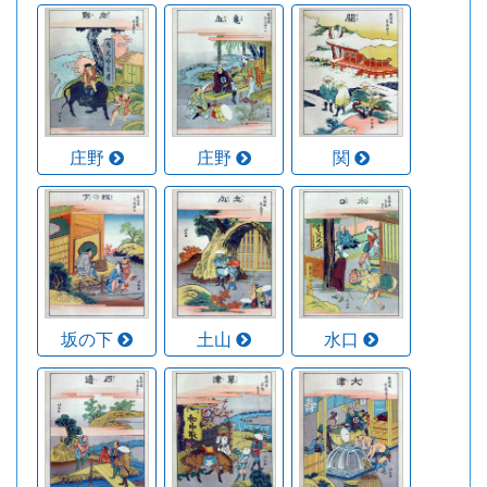
庄野
庄野
関
坂の下
土山
水口