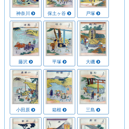
神奈川
保土ヶ谷
戸塚
藤沢
平塚
大磯
小田原
箱根
三島