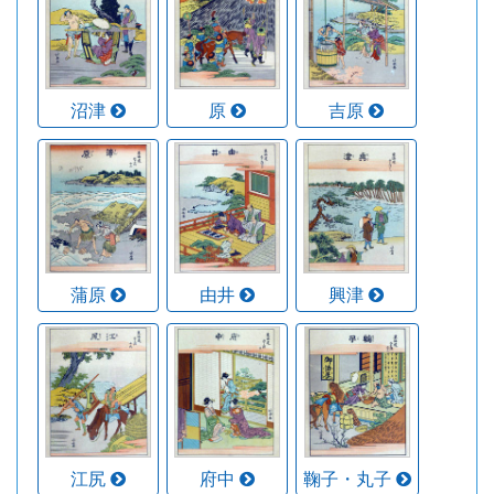
沼津
原
吉原
蒲原
由井
興津
江尻
府中
鞠子・丸子