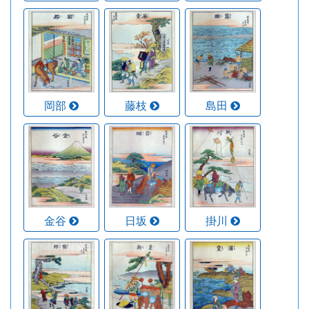
岡部
藤枝
島田
金谷
日坂
掛川