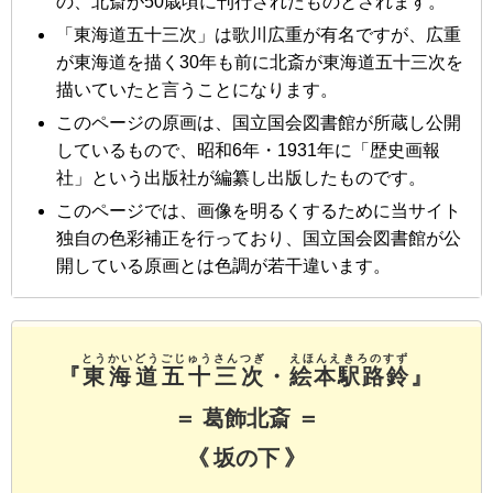
の、北斎が50歳頃に刊行されたものとされます。
「東海道五十三次」は歌川広重が有名ですが、広重
が東海道を描く30年も前に北斎が東海道五十三次を
描いていたと言うことになります。
このページの原画は、国立国会図書館が所蔵し公開
しているもので、昭和6年・1931年に「歴史画報
社」という出版社が編纂し出版したものです。
このページでは、画像を明るくするために当サイト
独自の色彩補正を行っており、国立国会図書館が公
開している原画とは色調が若干違います。
とうかいどうごじゅうさんつぎ
えほんえきろのすず
『
東海道五十三次
・
絵本駅路鈴
』
＝ 葛飾北斎 ＝
《 坂の下 》