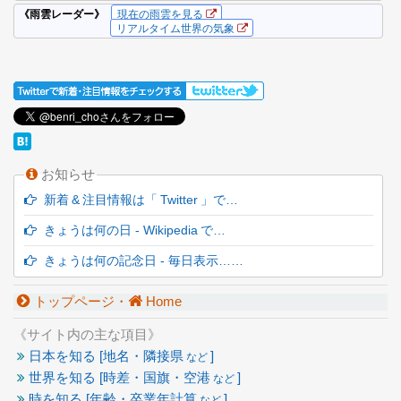
お知らせ
新着 & 注目情報は「 Twitter 」で…
きょうは何の日 - Wikipedia で…
きょうは何の記念日 - 毎日表示……
トップページ・
Home
《サイト内の主な項目》
日本を知る [地名・隣接県
]
など
世界を知る [時差・国旗・空港
]
など
時を知る [年齢・卒業年計算
]
など