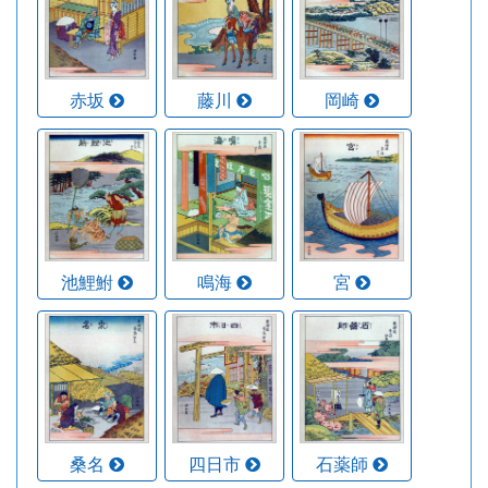
赤坂
藤川
岡崎
池鯉鮒
鳴海
宮
桑名
四日市
石薬師