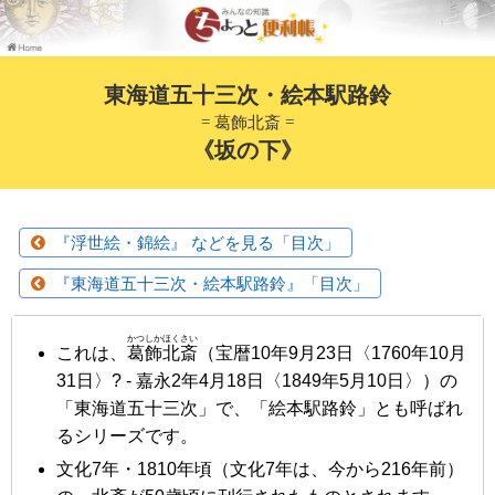
東海道五十三次・絵本駅路鈴
= 葛飾北斎 =
《坂の下》
『浮世絵・錦絵』 などを見る「目次」
『東海道五十三次・絵本駅路鈴』「目次」
かつしかほくさい
これは、
葛飾北斎
（宝暦10年9月23日〈1760年10月
31日〉? - 嘉永2年4月18日〈1849年5月10日〉）の
「東海道五十三次」で、「絵本駅路鈴」とも呼ばれ
るシリーズです。
文化7年・1810年頃
（文化7年は、今から216年前）