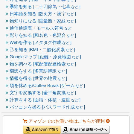
季節を知る [二十四節気・七草
]
など
日本語を知る [数え方・漢字
]
など
物知りになる [度量衡・家紋
]
など
通信通話表・モールス符号
など
彩りを知る [和名色・色混合
]
など
Webを作る [メタタグ作成
]
など
己を知る [BMI・二酸化炭素
]
など
Googleマップ [距離・原発地図
]
など
物を調べる [宅配便配達検索
]
など
翻訳をする [多言語翻訳
]
など
情報を得る [世界の地震
]
など
頭を休める/Coffee Break [ゲーム
]
など
文字を変換する [全半角変換
]
など
計算をする [面積・体積・速度
]
など
パソコンを操る [パスワード作成
]
など
アマゾンでのお買い物はこちらが便利