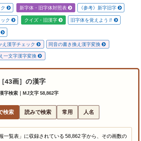
ック
新字体・旧字体対照表
《参考》新字旧字
ェック
クイズ・旧漢字
旧字体を覚えよう
!!
換
かえ漢字チェック
同音の書き換え漢字変換
え一文字漢字変換
［43画］の漢字
字検索｜MJ文字 58,862字
で検索
読みで検索
常用
人名
一覧表」に収録されている 58,862 字から、その画数の