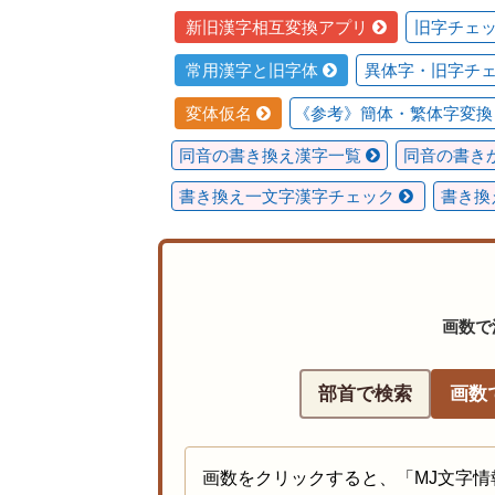
新旧漢字相互変換アプリ
旧字チェ
常用漢字と旧字体
異体字・旧字チ
変体仮名
《参考》簡体・繁体字変
同音の書き換え漢字一覧
同音の書き
書き換え一文字漢字チェック
書き換
画数で漢
部首で検索
画数
画数をクリックすると、「MJ文字情報