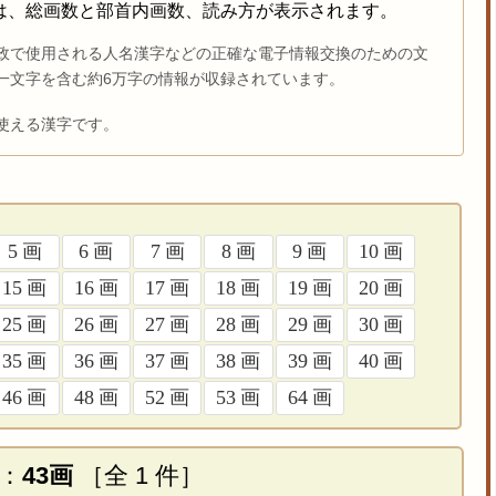
は、総画数と部首内画数、読み方が表示されます。
 は、行政で使用される人名漢字などの正確な電子情報交換のための文
一文字を含む約6万字の情報が収録されています。
使える漢字です。
5 画
6 画
7 画
8 画
9 画
10 画
15 画
16 画
17 画
18 画
19 画
20 画
25 画
26 画
27 画
28 画
29 画
30 画
35 画
36 画
37 画
38 画
39 画
40 画
46 画
48 画
52 画
53 画
64 画
：
43画
［全 1 件］