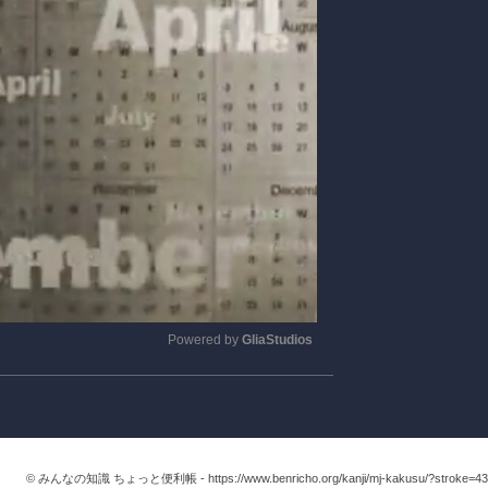
Powered by 
GliaStudios
Mute
© みんなの知識 ちょっと便利帳 -
https://www.benricho.org/kanji/mj-kakusu/?stroke=43