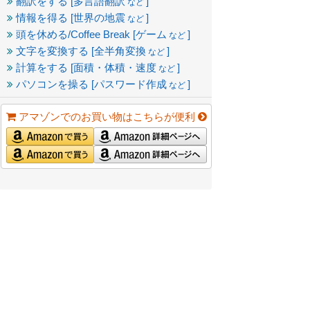
翻訳をする [多言語翻訳
]
など
情報を得る [世界の地震
]
など
頭を休める/Coffee Break [ゲーム
]
など
文字を変換する [全半角変換
]
など
計算をする [面積・体積・速度
]
など
パソコンを操る [パスワード作成
]
など
アマゾンでのお買い物はこちらが便利