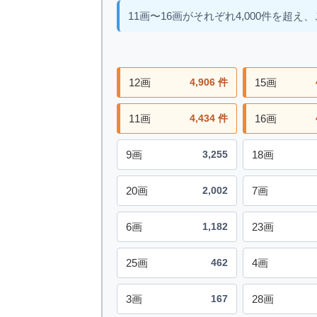
11画〜16画がそれぞれ4,000件を超
12画
4,906 件
15画
11画
4,434 件
16画
9画
3,255
18画
20画
2,002
7画
6画
1,182
23画
25画
462
4画
3画
167
28画