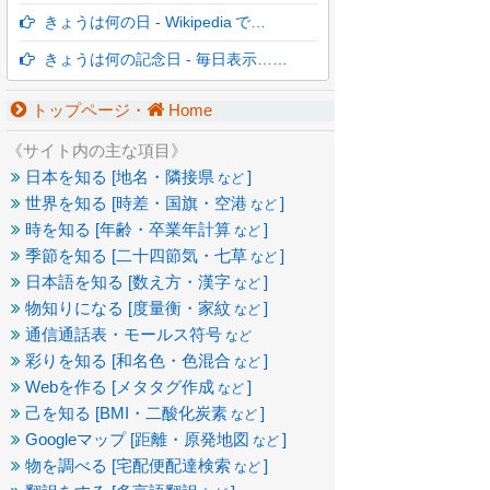
きょうは何の日 - Wikipedia で…
きょうは何の記念日 - 毎日表示……
トップページ・
Home
《サイト内の主な項目》
日本を知る [地名・隣接県
]
など
世界を知る [時差・国旗・空港
]
など
時を知る [年齢・卒業年計算
]
など
季節を知る [二十四節気・七草
]
など
日本語を知る [数え方・漢字
]
など
物知りになる [度量衡・家紋
]
など
通信通話表・モールス符号
など
彩りを知る [和名色・色混合
]
など
Webを作る [メタタグ作成
]
など
己を知る [BMI・二酸化炭素
]
など
Googleマップ [距離・原発地図
]
など
物を調べる [宅配便配達検索
]
など