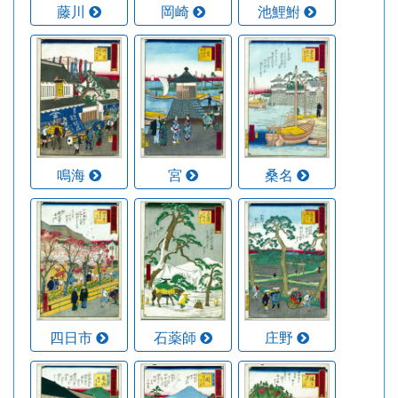
藤川
岡崎
池鯉鮒
鳴海
宮
桑名
四日市
石薬師
庄野