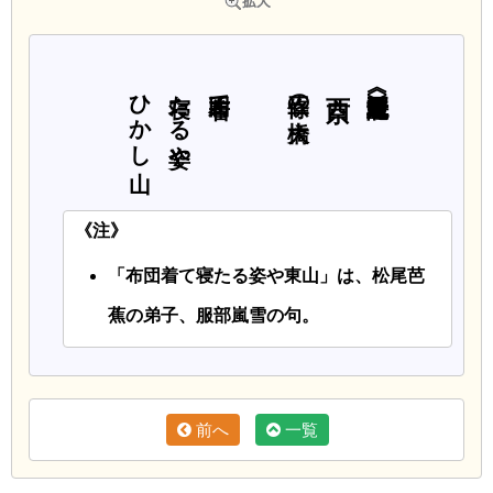
ひかし山
寝たる姿や
布団着て
三條の大橋
《注》
「布団着て寝たる姿や東山」は、松尾芭
蕉の弟子、服部嵐雪の句。
前へ
一覧