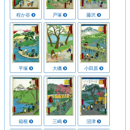
程か谷
戸塚
藤沢
平塚
大磯
小田原
箱根
三嶋
沼津