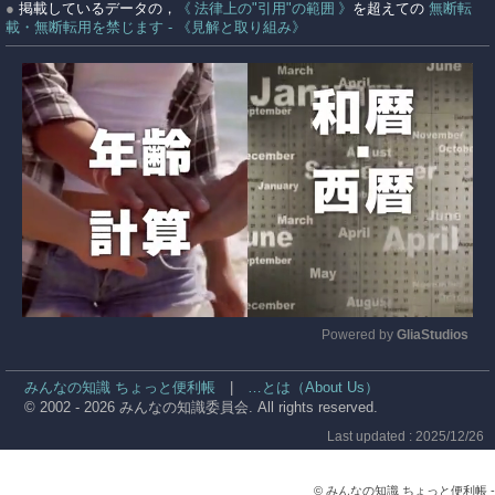
●
掲載しているデータの，
《 法律上の"引用"の範囲 》
を超えての
無断転
載・無断転用を禁じます - 《見解と取り組み》
Powered by 
GliaStudios
Mute
みんなの知識 ちょっと便利帳
|
…とは（About Us）
© 2002 - 2026 みんなの知識委員会. All rights reserved.
Last updated : 2025/12/26
© みんなの知識 ちょっと便利帳 -