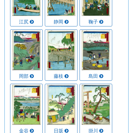
江尻
静岡
鞠子
岡部
藤枝
島田
金谷
日坂
掛川