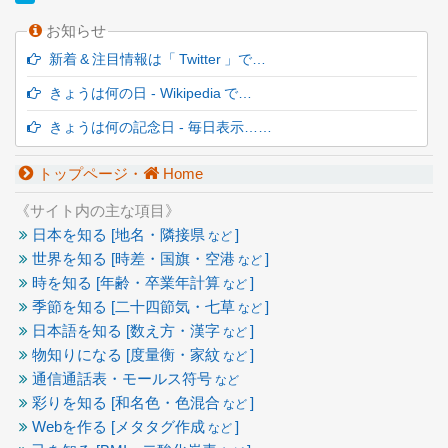
お知らせ
新着 & 注目情報は「 Twitter 」で…
きょうは何の日 - Wikipedia で…
きょうは何の記念日 - 毎日表示……
トップページ・
Home
《サイト内の主な項目》
日本を知る [地名・隣接県
]
など
世界を知る [時差・国旗・空港
]
など
時を知る [年齢・卒業年計算
]
など
季節を知る [二十四節気・七草
]
など
日本語を知る [数え方・漢字
]
など
物知りになる [度量衡・家紋
]
など
通信通話表・モールス符号
など
彩りを知る [和名色・色混合
]
など
Webを作る [メタタグ作成
]
など