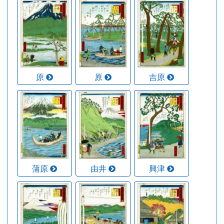
原
原
吉原
蒲原
由井
興津