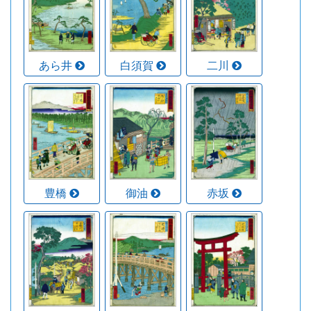
あら井
白須賀
二川
豊橋
御油
赤坂