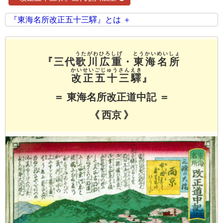
『東海名所改正五十三驛』とは
うたがわひろしげ
とうかいめいしょ
『三代
歌川広重
・
東海名所
かいせいごじゅうさんえき
改正五十三驛
』
＝ 東海名所改正道中記 ＝
《 西京 》