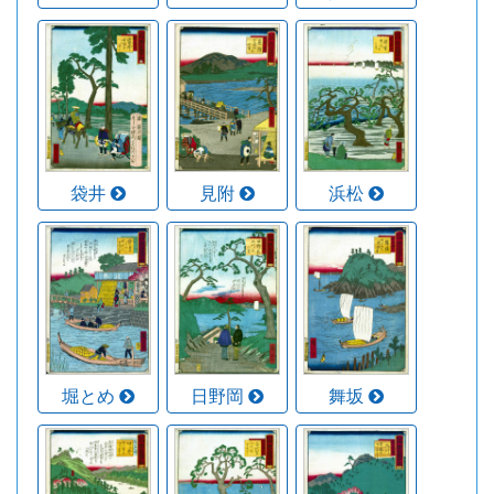
袋井
見附
浜松
堀とめ
日野岡
舞坂