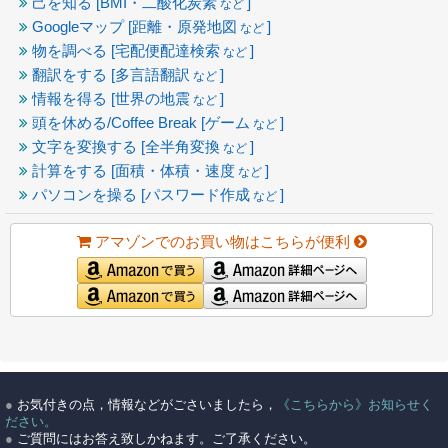
己を知る [BMI・二酸化炭素
]
など
Googleマップ [距離・原発地図
]
など
物を調べる [宅配便配達検索
]
など
翻訳をする [多言語翻訳
]
など
情報を得る [世界の地震
]
など
頭を休める/Coffee Break [ゲーム
]
など
文字を変換する [全半角変換
]
など
計算をする [面積・体積・速度
]
など
パソコンを操る [パスワード作成
]
など
アマゾンでのお買い物はこちらが便利
●
お気付きの点，情報などがごさいましたら，
《こちらから》お知らせく
ださい。
●
ご質問にはお答え致しかねます。ご了承ください。