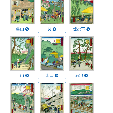
亀山
関
坂の下
土山
水口
石部