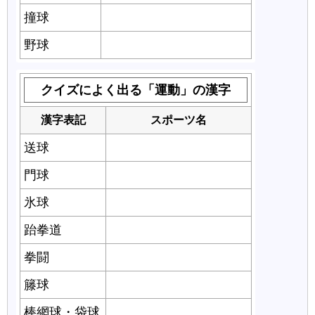
撞球
ビリヤード
野球
ベースボール
クイズによく出る「運動」の漢字
漢字表記
スポーツ名
送球
ハンドボール
門球
ゲートボール
氷球
アイスホッケー
跆拳道
テコンドー
拳闘
ボクシング
籐球
セパタクロー
棒網球・袋球
ラクロス