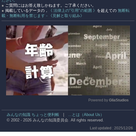
ださい。
●
ご質問にはお答え致しかねます。ご了承ください。
●
掲載しているデータの，
《 法律上の"引用"の範囲 》
を超えての
無断転
載・無断転用を禁じます - 《見解と取り組み》
Powered by 
GliaStudios
Mute
みんなの知識 ちょっと便利帳
|
…とは（About Us）
© 2002 - 2026 みんなの知識委員会. All rights reserved.
Last updated : 2025/12/26