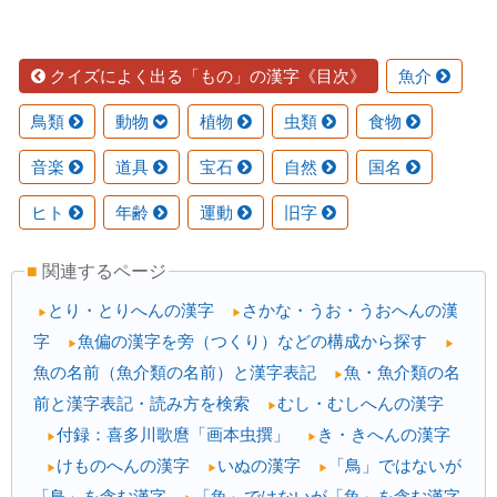
クイズによく出る「もの」の漢字《目次》
魚介
鳥類
動物
植物
虫類
食物
音楽
道具
宝石
自然
国名
ヒト
年齢
運動
旧字
■
関連するページ
とり・とりへんの漢字
さかな・うお・うおへんの漢
▶
▶
字
魚偏の漢字を旁（つくり）などの構成から探す
▶
▶
魚の名前（魚介類の名前）と漢字表記
魚・魚介類の名
▶
前と漢字表記・読み方を検索
むし・むしへんの漢字
▶
付録：喜多川歌麿「画本虫撰」
き・きへんの漢字
▶
▶
けものへんの漢字
いぬの漢字
「鳥」ではないが
▶
▶
▶
「鳥」を含む漢字
「魚」ではないが「魚」を含む漢字