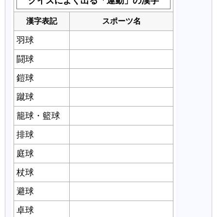
クイズによく出る「運動」の漢字
漢字表記
スポーツ名
羽球
バドミントン
闘球
ラグビー
鎧球
アメリカンフットボール
蹴球
サッカー
籠球・籃球
バスケットボール
排球
バレーボール
庭球
テニス
杖球
ホッケー
避球
ドッジボール
卓球
ピンポン