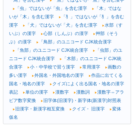
▶
「虫」ではないが「虫」を含む漢字
「木」ではな
▶
▶
いが「木」を含む漢字
「犭」ではないが「犭」を含む
▶
漢字
「犬」ではないが「犬」を含む漢字
水部（す
▶
▶
いぶ）の漢字
心部（しんぶ）の漢字
艸部（そう
▶
▶
ぶ）の漢字
「鳥部」のユニコード CJK統合漢字
▶
「魚部」のユニコード CJK統合漢字
「虫部」のユ
▶
▶
ニコード CJK統合漢字
「木部」のユニコード CJK統
▶
合漢字
小・中学校で習う漢字
常用漢字
画数の
▶
▶
▶
多い漢字
外国名・外国地名の漢字
作品に出てくる
▶
▶
国名・地名の漢字
クイズによく出る国名・地名の漢字
▶
表記
単位の漢字
漢数字
漢数詞
漢数字⇔アラ
▶
▶
▶
▶
ビア数字変換
旧字体(旧漢字)・新字体(新漢字)対照表
▶
旧漢字・新漢字相互変換
クイズ・ 旧漢字
変体
▶
▶
▶
仮名