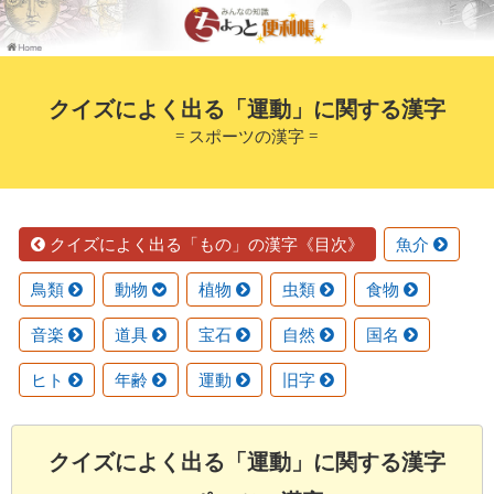
クイズによく出る「運動」に関する漢字
= スポーツの漢字 =
クイズによく出る「もの」の漢字《目次》
魚介
鳥類
動物
植物
虫類
食物
音楽
道具
宝石
自然
国名
ヒト
年齢
運動
旧字
クイズによく出る「運動」に関する漢字