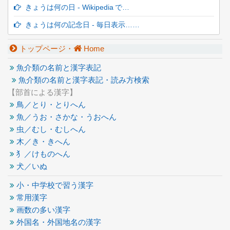
きょうは何の日 - Wikipedia で…
きょうは何の記念日 - 毎日表示……
トップページ・
Home
魚介類の名前と漢字表記
魚介類の名前と漢字表記・読み方検索
【部首による漢字】
鳥／とり・とりへん
魚／うお・さかな・うおへん
虫／むし・むしへん
木／き・きへん
犭／けものへん
犬／いぬ
小・中学校で習う漢字
常用漢字
画数の多い漢字
外国名・外国地名の漢字