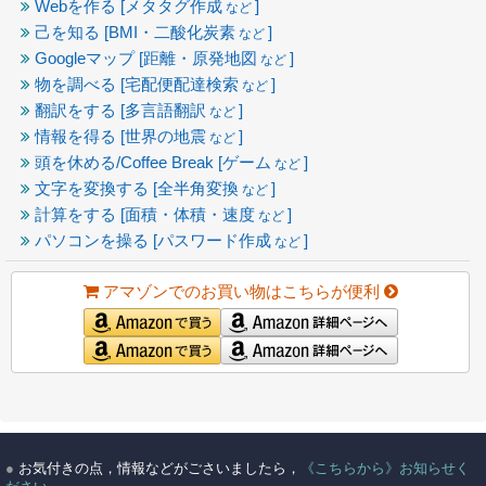
Webを作る [メタタグ作成
]
など
己を知る [BMI・二酸化炭素
]
など
Googleマップ [距離・原発地図
]
など
物を調べる [宅配便配達検索
]
など
翻訳をする [多言語翻訳
]
など
情報を得る [世界の地震
]
など
頭を休める/Coffee Break [ゲーム
]
など
文字を変換する [全半角変換
]
など
計算をする [面積・体積・速度
]
など
パソコンを操る [パスワード作成
]
など
アマゾンでのお買い物はこちらが便利
●
お気付きの点，情報などがごさいましたら，
《こちらから》お知らせく