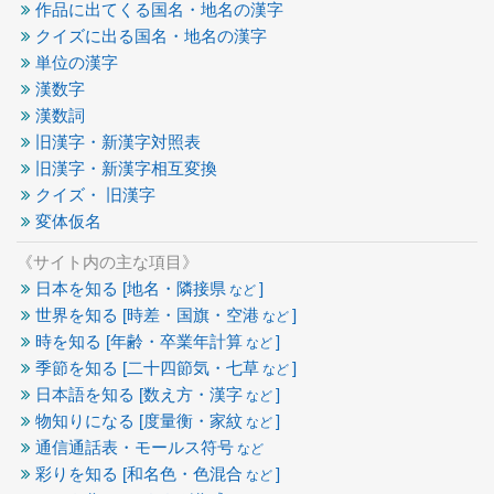
作品に出てくる国名・地名の漢字
クイズに出る国名・地名の漢字
単位の漢字
漢数字
漢数詞
旧漢字・新漢字対照表
旧漢字・新漢字相互変換
クイズ・ 旧漢字
変体仮名
《サイト内の主な項目》
日本を知る [地名・隣接県
]
など
世界を知る [時差・国旗・空港
]
など
時を知る [年齢・卒業年計算
]
など
季節を知る [二十四節気・七草
]
など
日本語を知る [数え方・漢字
]
など
物知りになる [度量衡・家紋
]
など
通信通話表・モールス符号
など
彩りを知る [和名色・色混合
]
など