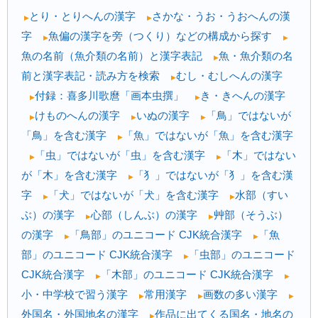
とり・とりへんの漢字
さかな・うお・うおへんの漢
▶
▶
字
魚偏の漢字を旁（つくり）などの構成から探す
▶
▶
魚の名前（魚介類の名前）と漢字表記
魚・魚介類の名
▶
前と漢字表記・読み方を検索
むし・むしへんの漢字
▶
付録：喜多川歌麿「画本虫撰」
き・きへんの漢字
▶
▶
けものへんの漢字
いぬの漢字
「鳥」ではないが
▶
▶
▶
「鳥」を含む漢字
「魚」ではないが「魚」を含む漢字
▶
「虫」ではないが「虫」を含む漢字
「木」ではない
▶
▶
が「木」を含む漢字
「犭」ではないが「犭」を含む漢
▶
字
「犬」ではないが「犬」を含む漢字
水部（すい
▶
▶
ぶ）の漢字
心部（しんぶ）の漢字
艸部（そうぶ）
▶
▶
の漢字
「鳥部」のユニコード CJK統合漢字
「魚
▶
▶
部」のユニコード CJK統合漢字
「虫部」のユニコード
▶
CJK統合漢字
「木部」のユニコード CJK統合漢字
▶
▶
小・中学校で習う漢字
常用漢字
画数の多い漢字
▶
▶
▶
外国名・外国地名の漢字
作品に出てくる国名・地名の
▶