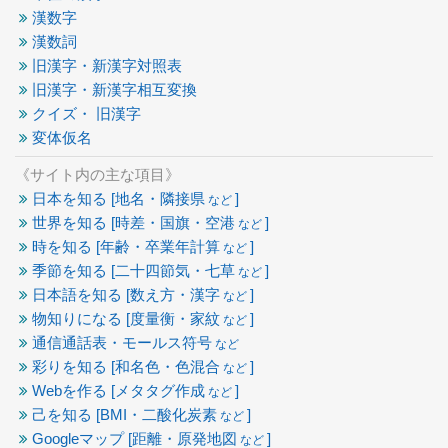
漢数字
漢数詞
旧漢字・新漢字対照表
旧漢字・新漢字相互変換
クイズ・ 旧漢字
変体仮名
《サイト内の主な項目》
日本を知る [地名・隣接県
]
など
世界を知る [時差・国旗・空港
]
など
時を知る [年齢・卒業年計算
]
など
季節を知る [二十四節気・七草
]
など
日本語を知る [数え方・漢字
]
など
物知りになる [度量衡・家紋
]
など
通信通話表・モールス符号
など
彩りを知る [和名色・色混合
]
など
Webを作る [メタタグ作成
]
など
己を知る [BMI・二酸化炭素
]
など
Googleマップ [距離・原発地図
]
など