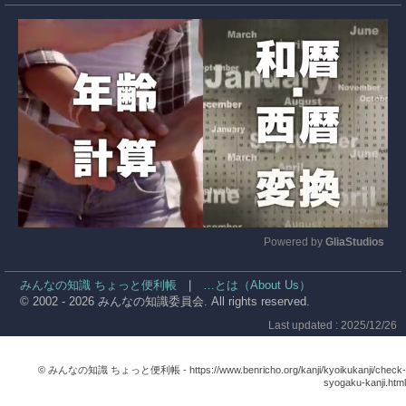
Powered by 
GliaStudios
Mute
みんなの知識 ちょっと便利帳
|
…とは（About Us）
© 2002 - 2026 みんなの知識委員会. All rights reserved.
Last updated : 2025/12/26
© みんなの知識 ちょっと便利帳 -
https://www.benricho.org/kanji/kyoikukanji/check-
syogaku-kanji.html