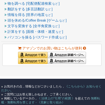
物を調べる [宅配便配達検索
]
など
翻訳をする [多言語翻訳
]
など
情報を得る [世界の地震
]
など
頭を休める/Coffee Break [ゲーム
]
など
文字を変換する [全半角変換
]
など
計算をする [面積・体積・速度
]
など
パソコンを操る [パスワード作成
]
など
アマゾンでのお買い物はこちらが便利
●
お気付きの点，情報などがごさいましたら，
《こちらから》お知らせく
ださい。
●
ご質問にはお答え致しかねます。ご了承ください。
●
掲載しているデータの，
《 法律上の"引用"の範囲 》
を超えての
無断転
載・無断転用を禁じます - 《見解と取り組み》