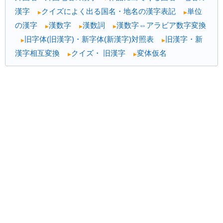
漢字
クイズによく出る国名・地名の漢字表記
単位
▶
▶
の漢字
漢数字
漢数詞
漢数字⇔アラビア数字変換
▶
▶
▶
旧字体(旧漢字)・新字体(新漢字)対照表
旧漢字・新
▶
▶
漢字相互変換
クイズ・ 旧漢字
変体仮名
▶
▶