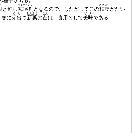
の種子が出る。
ん
きょたんざい
ききょう
根
と称し
袪痰剤
となるので、したがってこの
桔梗
がたい
めだ
しんよう
なえ
びみ
。春に
芽出
つ
新葉
の
苗
は、食用として
美味
である。