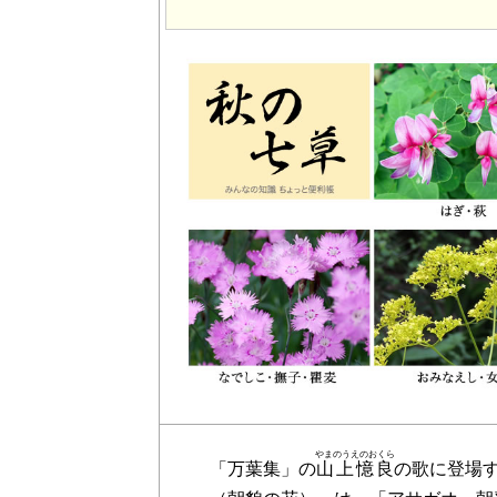
やまのうえのおくら
「万葉集」の
山上憶良
の歌に登場