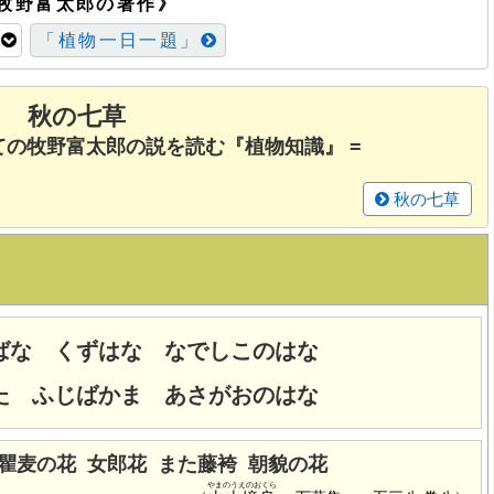
牧野富太郎の著作》
」
「植物一日一題」
秋の七草
ての牧野富太郎の説を読む『植物知識』 =
秋の七草
ばな くずはな なでしこのはな
た ふじばかま あさがおのはな
 瞿麦の花 女郎花 また藤袴 朝貌の花
やまのうえのおくら