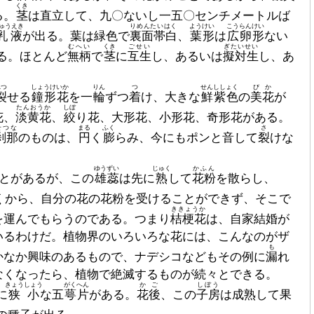
くき
る。
茎
は直立して、九〇ないし一五〇センチメートルば
ゅうえき
りめんたいはく
ようけい
こうらんけい
乳液
が出る。葉は緑色で
裏面帯白
、
葉形
は
広卵形
ない
むへい
くき
ごせい
ぎたいせい
る。ほとんど
無柄
で
茎
に
互生
し、あるいは
擬対生
し、あ
れつ
しょうけいか
りん
つ
せんししょく
びか
裂
せる
鐘形花
を一
輪
ずつ
着
け、大きな
鮮紫色
の
美花
が
たんおうか
しぼ
花、
淡黄花
、
絞
り花、大形花、小形花、奇形花がある。
せつな
まる
ふく
さ
刹那
のものは、
円
く
膨
らみ、今にもポンと音して
裂
けな
ゆうずい
じゅく
かふん
とがあるが、この
雄蕊
は先に
熟
して
花粉
を散らし、
くから、自分の花の花粉を受けることができず、そこで
ききょうか
を運んでもらうのである。つまり
桔梗花
は、自家結婚が
いるわけだ。植物界のいろいろな花には、こんなのがザ
も
かなか興味のあるもので、ナデシコなどもその例に
漏
れ
なくなったら、植物で絶滅するものが続々とできる。
きょうしょう
がくへん
かご
しぼう
に
狭小
な五
萼片
がある。
花後
、この
子房
は成熟して果