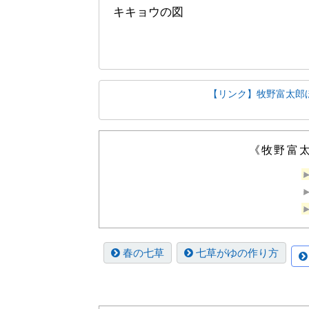
キキョウの図
【リンク】牧野富太郎
《牧野富
春の七草
七草がゆの作り方