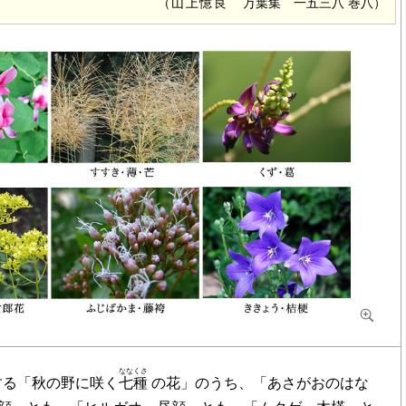
（
山上憶良
万葉集 一五三八 巻八）
ななくさ
する「秋の野に咲く
七種
の花」のうち、「あさがおのはな