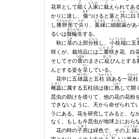
よ
じんか
う
花草として
能
く
人家
に
栽
えられてあ
きず
とも
はくに
かりに達し、
傷
つけると葉と
共
に
白
そうらんけい
とが
ようえん
さいきょし
し
痩卵形
で
尖
り、
葉縁
に
細鋸歯
があ
ぎりんせい
るいは
擬輪生
する。
くき
ぶんし
しょうしたん
秋に
茎
の上部
分枝
し、
小枝端
に五
ふたえざ
咲くが、栽培品には
二重咲
き花、白
つぼみ
ほころ
そしてその
蕾
のまさに
綻
びんとする
てい
んとする姿を
呈
している。
ゆうずい
ちゅうとう
かちゅう
花中に五
雄蕊
と五
柱頭
ある一
花柱
しずい
じゅく
雌蕊
に属する五柱頭は後に
熟
して開
昆虫の助けを借りて、他の花の花粉
できないように、天から命ぜられて
ラにある。花を研究してみると、な
なく、もしも今昆虫が地球上におら
しぼう
じょうえん
花の時の
子房
は緑色で、その
上縁
しょうこう