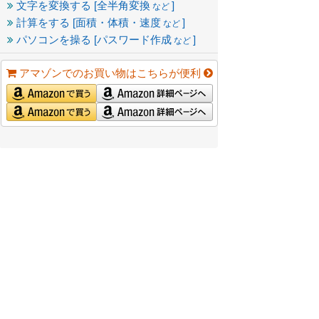
文字を変換する [全半角変換
]
など
計算をする [面積・体積・速度
]
など
パソコンを操る [パスワード作成
]
など
アマゾンでのお買い物はこちらが便利