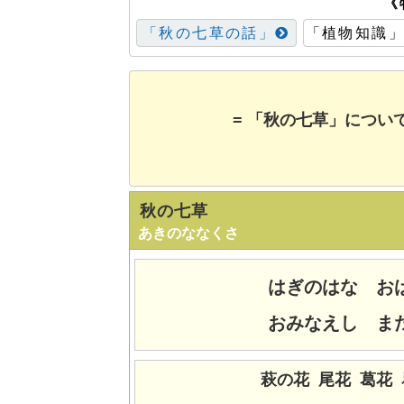
《
「秋の七草の話」
「植物知識
= 「秋の七草」につい
秋の七草
あきのななくさ
はぎのはな お
おみなえし ま
萩の花 尾花 葛花