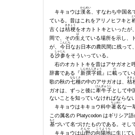
かんめい
キキョウは
漢名
、すなわち中国名
と
ている。昔はこれをアリノヒフキと
ききょう
古くは
桔梗
をオカトトキといったが
は
岡で、その
生
えている場所を示し、
こんにち
が、
今日
なお日本の農民間に残って
しゃじん
る
沙参
をそういっている。
右のオカトトキを昔はアサガオと呼
しんせんじきょう
の
辞書である『
新撰字鏡
』に
載
ってい
ななくさ
ききょ
歌の秋の
七種
の中のアサガオは、
桔
けんぎゅうし
ガオは、ずっと後に
牽牛子
として中
ないことを知っていなければならな
ちょめい
キキョウはキキョウ科中
著名
な一草で
この属名の Platycodon はギリシア
もと
基
づいて名づけたものである。そして種名の
さんや
こうようち
キキョウは
山野
の
向陽地
に生じて