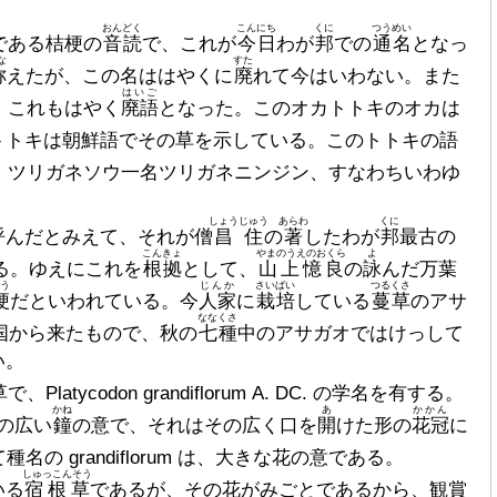
おんどく
こんにち
くに
つうめい
である桔梗の
音読
で、これが
今日
わが
邦
での
通名
となっ
な
すた
称
えたが、この名ははやくに
廃
れて今はいわない。また
はいご
、これもはやく
廃語
となった。このオカトトキのオカは
トトキは朝鮮語でその草を示している。このトトキの語
、ツリガネソウ一名ツリガネニンジン、すなわちいわゆ
しょうじゅう
あらわ
くに
んだとみえて、それが僧
昌住
の
著
したわが
邦
最古の
こんきょ
やまのうえのおくら
よ
る。ゆえにこれを
根拠
として、
山上憶良
の
詠
んだ万葉
う
じんか
さいばい
つるくさ
梗
だといわれている。今
人家
に
栽培
している
蔓草
のアサ
ななくさ
国から来たもので、秋の
七種
中のアサガオではけっして
い。
、Platycodon grandiflorum
A
.
DC
. の学名を有する。
かね
あ
かかん
語の広い
鐘
の意で、それはその広く口を
開
けた形の
花冠
に
 grandiflorum は、大きな花の意である。
しゅっこんそう
いる
宿根草
であるが、その花がみごとであるから、観賞