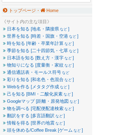
トップページ・
Home
《サイト内の主な項目》
日本を知る [地名・隣接県
]
など
世界を知る [時差・国旗・空港
]
など
時を知る [年齢・卒業年計算
]
など
季節を知る [二十四節気・七草
]
など
日本語を知る [数え方・漢字
]
など
物知りになる [度量衡・家紋
]
など
通信通話表・モールス符号
など
彩りを知る [和名色・色混合
]
など
Webを作る [メタタグ作成
]
など
己を知る [BMI・二酸化炭素
]
など
Googleマップ [距離・原発地図
]
など
物を調べる [宅配便配達検索
]
など
翻訳をする [多言語翻訳
]
など
情報を得る [世界の地震
]
など
頭を休める/Coffee Break [ゲーム
]
など