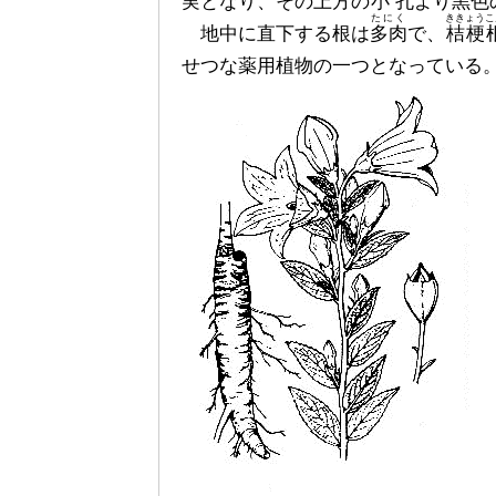
実となり、その上方の
小孔
より黒色
たにく
ききょうこ
地中に直下する根は
多肉
で、
桔梗
せつな薬用植物の一つとなっている