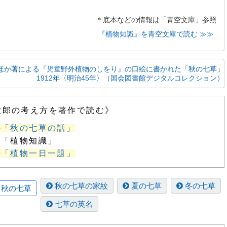
＊底本などの情報は「青空文庫」参照
『植物知識』を青空文庫で読む ≫≫
ほか著による『児童野外植物のしをり』の口絵に書かれた「秋の七草」
1912年〈明治45年〉（国会図書館デジタルコレクション）
太郎の考え方を著作で読む》
「秋の七草の話」
「植物知識」
「植物一日一題」
秋の七草の家紋
夏の七草
冬の七草
秋の七草
七草の英名