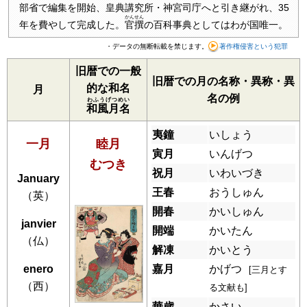
部省で編集を開始、皇典講究所・神宮司庁へと引き継がれ、35
かんせん
年を費やして完成した。
官撰
の百科事典としてはわが国唯一。
・データの無断転載を禁じます。
著作権侵害という犯罪
旧暦での一般
旧暦での月の名称・異称・異
的な和名
月
名の例
わふうげつめい
和風月名
夷鐘
いしょう
一月
睦月
寅月
いんげつ
むつき
祝月
いわいづき
January
王春
おうしゅん
（英）
開春
かいしゅん
janvier
開端
かいたん
（仏）
解凍
かいとう
enero
嘉月
かげつ
[三月とす
（西）
る文献も]
華歳
かさい