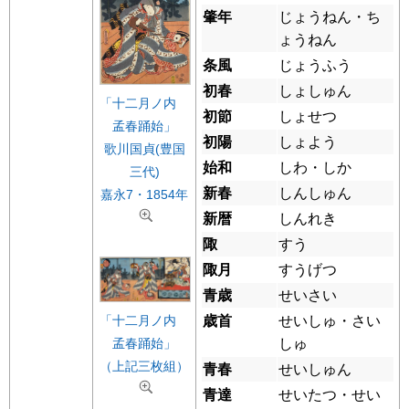
肇年
じょうねん・ち
ょうねん
条風
じょうふう
初春
しょしゅん
「十二月ノ内
初節
しょせつ
孟春踊始」
初陽
しょよう
歌川国貞(豊国
始和
しわ・しか
三代)
新春
しんしゅん
嘉永7・1854年
新暦
しんれき
陬
すう
陬月
すうげつ
青歳
せいさい
歳首
せいしゅ・さい
「十二月ノ内
しゅ
孟春踊始」
（上記三枚組）
青春
せいしゅん
青達
せいたつ・せい