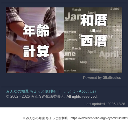
Powered by 
GliaStudios
Mute
みんなの知識 ちょっと便利帳
|
…とは（About Us）
© 2002 - 2026 みんなの知識委員会. All rights reserved.
Last updated : 2025/12/26
© みんなの知識 ちょっと便利帳 -
https://www.benricho.org/koyomi/tuki.html