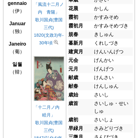
gennaio
「風流十二月ノ
花晨
かしん
（伊）
内 青陽」
霞初
かすみそめ
歌川国貞(豊国
Januar
霞初月
かすみそめづき
三代)
（独）
規春
きしゅん
1820(文政3)年-
暮新月
くれしづき
30年頃
Janeiro
（葡）
建寅月
けんいんげつ
元会
げんかい
일월
元月
げんげつ
（韓）
献歳
けんさい
献春
けんしゅん
歳始
さいし
歳首
さいしゅ・せい
「十二月ノ内
しゅ
睦月」
歳初
さいしょ
歌川国貞(豊国
早緑月
さみどりづき
三代)
三微月
さんびづき