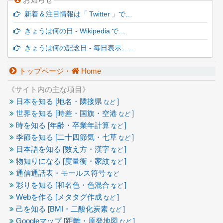
新着 & 注目情報は「 Twitter 」で…
きょうは何の日 - Wikipedia で…
きょうは何の記念日 - 毎日表示……
トップページ・
Home
《サイト内の主な項目》
日本を知る [地名・隣接県
]
など
世界を知る [時差・国旗・空港
]
など
時を知る [年齢・卒業年計算
]
など
季節を知る [二十四節気・七草
]
など
日本語を知る [数え方・漢字
]
など
物知りになる [度量衡・家紋
]
など
通信通話表・モールス符号
など
彩りを知る [和名色・色混合
]
など
Webを作る [メタタグ作成
]
など
己を知る [BMI・二酸化炭素
]
など
Googleマップ [距離・原発地図
]
など