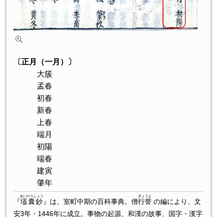
〔正月（一月）〕
大簇
孟春
初春
新春
上春
端月
初陽
端春
建寅
肇年
あいのうしょう
ぎょうよ
『
壒囊鈔
』は、室町中期の百科事典。僧
行誉
の編により、文
安3年・1446年に成立。事物の起源、和漢の故事、国字・漢字