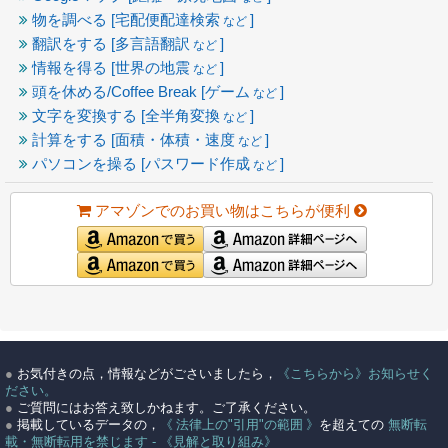
物を調べる [宅配便配達検索
]
など
翻訳をする [多言語翻訳
]
など
情報を得る [世界の地震
]
など
頭を休める/Coffee Break [ゲーム
]
など
文字を変換する [全半角変換
]
など
計算をする [面積・体積・速度
]
など
パソコンを操る [パスワード作成
]
など
アマゾンでのお買い物はこちらが便利
●
お気付きの点，情報などがごさいましたら，
《こちらから》お知らせく
ださい。
●
ご質問にはお答え致しかねます。ご了承ください。
●
掲載しているデータの，
《 法律上の"引用"の範囲 》
を超えての
無断転
載・無断転用を禁じます - 《見解と取り組み》