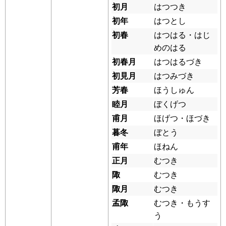
初月
はつつき
初年
はつとし
初春
はつはる・はじ
めのはる
初春月
はつはるづき
初見月
はつみづき
芳春
ほうしゅん
睦月
ぼくげつ
甫月
ほげつ・ほづき
暮冬
ぼとう
甫年
ほねん
正月
むつき
陬
むつき
陬月
むつき
孟陬
むつき・もうす
う