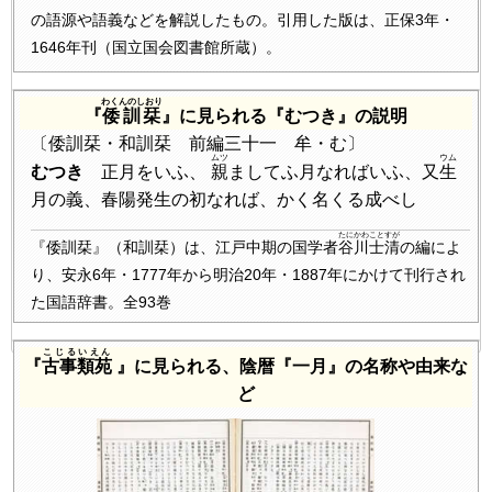
の語源や語義などを解説したもの。引用した版は、正保3年・
1646年刊（国立国会図書館所蔵）。
わくんのしおり
『
倭訓栞
』に見られる『むつき』の説明
〔倭訓栞・和訓栞 前編三十一 牟・む〕
ムツ
ウム
むつき
正月をいふ、
親
ましてふ月なればいふ、又
生
月の義、春陽発生の初なれば、かく名くる成べし
たにかわことすが
『倭訓栞』（和訓栞）は、江戸中期の国学者
谷川士清
の編によ
り、安永6年・1777年から明治20年・1887年にかけて刊行され
た国語辞書。全93巻
こじるいえん
『
古事類苑
』に見られる、陰暦『一月』の名称や由来な
ど