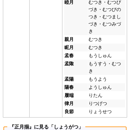
睦月
むつき・むつび
づき・むつびの
つき・むつまし
づき・むつみづ
き
親月
むつき
眤月
むつき
孟春
もうしゅん
孟陬
もうすう・むつ
き
孟陽
もうよう
陽春
ようしゅん
履端
りたん
律月
りつげつ
良節
りょうせつ
『正月揃』に見る「しょうがつ」