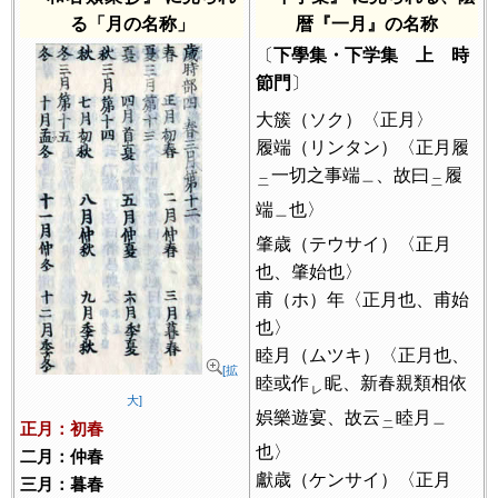
る「月の名称」
暦『一月』の名称
〔
下學集・下学集 上 時
節門
〕
大簇（ソク）〈正月〉
履端（リンタン）〈正月履
一切之事端
、故曰
履
二
一
二
端
也〉
一
肇歳（テウサイ）〈正月
也、肇始也〉
甫（ホ）年〈正月也、甫始
也〉
睦月（ムツキ）〈正月也、
[拡
睦或作
眤、新春親類相依
レ
大]
娯樂遊宴、故云
睦月
二
一
正月：初春
也〉
二月：仲春
獻歳（ケンサイ）〈正月
三月：暮春