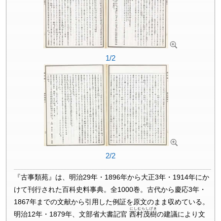
1/2
2/2
『古事類苑』は、明治29年・1896年から大正3年・1914年にか
けて刊行された百科史料事典。全1000巻。古代から慶応3年・
1867年までの文献から引用した例証を原文のまま収めている。
にしむらしげき
明治12年・1879年、文部省大書記官
西村茂樹
の建議により文