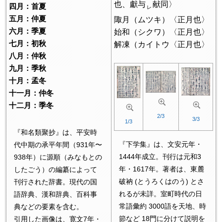
也、獻与
献同〉
四月：首夏
レ
五月：仲夏
陬月（ムツキ）〈正月也〉
六月：季夏
始和（シクワ）〈正月也〉
七月：初秋
解凍（カイトウ〈正月也〉
八月：仲秋
九月：季秋
十月：孟冬
十一月：仲冬
十二月：季冬
2/3
3/3
1/3
『和名類聚抄』は、平安時
『下学集』は、文安元年・
代中期の承平年間（931年〜
1444年成立。刊行は元和3
938年）に源順（みなもとの
年・1617年。著者は、東麓
したごう）の編纂によって
破衲 (とうろくはのう) とさ
刊行された辞書。現代の国
れるが未詳。室町時代の日
語辞典、漢和辞典、百科事
常語彙約 3000語を天地、時
典などの要素を含む。
節など 18門に分けて説明を
引用した画像は、寛文7年・