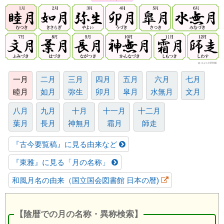
一月
二月
三月
四月
五月
六月
七月
睦月
如月
弥生
卯月
皐月
水無月
文月
八月
九月
十月
十一月
十二月
葉月
長月
神無月
霜月
師走
『古今要覧稿』に見る由来など
『東雅』に見る「月の名称」
和風月名の由来（国立国会図書館 日本の暦)