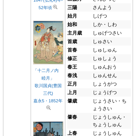
1847(弘化4)年-
三陽
さんよう
52年頃
始月
しげつ
始和
しか・しわ
主月歳
しゅげつさい
首歳
しゅさい
首春
しゅしゅん
修正
しゅしょう
春王
しゅんおう
「十二月ノ内
春浅
しゅんせん
睦月」
正月
しょうがつ
歌川国貞(豊国
上月
じょうげつ
三代)
肇歳
じょうさい・ち
嘉永5・1852年
ょうさい
肇春
じょうしゅん・
ちょうしゅん
上春
じょうしゅん