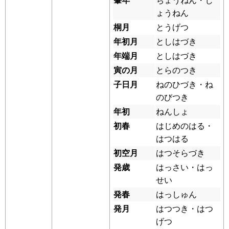
肇年
ちょうねん・じ
ょうねん
桐月
とうげつ
年初月
としはづき
年端月
としはづき
寅の月
とらのつき
子日月
ねのひづき・ね
のびつき
年初
ねんしょ
初春
はじめのはる・
はつはる
初空月
はつそらづき
発歳
はっさい・はっ
せい
発春
はっしゅん
発月
はつつき・はつ
げつ