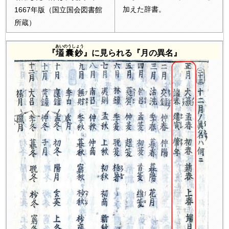
加えた辞書。
1667年版（国立国会図書館
所蔵）
あいのうしょう
『
壒囊鈔
』に見られる『月の異名』