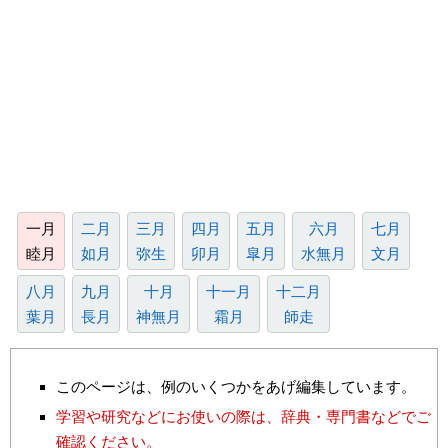
一月
二月
三月
四月
五月
六月
七月
睦月
如月
弥生
卯月
皐月
水無月
文月
八月
九月
十月
十一月
十二月
葉月
長月
神無月
霜月
師走
このページは、例のいくつかをあげ編集しています。
学習や研究などにお使いの際は、辞典・専門書などでご
確認ください。