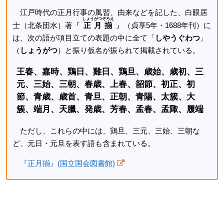
江戸時代の正月行事の風習、由来などを記した、白眼居
しょうがつぞろえ
士（北条団水）著『
正月揃
』（貞享5年・1688年刊）に
は、次の語が項目立ての表題の中に全て「
しやうぐわつ
」
（
しょうがつ
）と振り仮名が振られて掲載されている。
王春、嘉時、鶏日、雞日、鶏旦、歳始、歳初、三
元、三始、三朝、春歳、上春、韶節、初正、初
節、青歳、歳首、青旦、正朝、青陽、太簇、大
簇、端月、天臘、発歳、芳春、孟春、孟陬、履端
ただし、これらの中には、鶏旦、三元、三始、三朝な
ど、元日・元旦を表す語も含まれている。
『正月揃』(国立国会図書館)